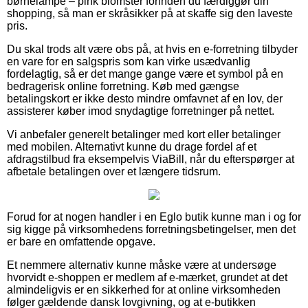
børnelampe – pink blomster forinden du færdiggør din
shopping, så man er skråsikker på at skaffe sig den laveste
pris.
Du skal trods alt være obs på, at hvis en e-forretning tilbyder
en vare for en salgspris som kan virke usædvanlig
fordelagtig, så er det mange gange være et symbol på en
bedragerisk online forretning. Køb med gængse
betalingskort er ikke desto mindre omfavnet af en lov, der
assisterer køber imod snydagtige forretninger på nettet.
Vi anbefaler generelt betalinger med kort eller betalinger
med mobilen. Alternativt kunne du drage fordel af et
afdragstilbud fra eksempelvis ViaBill, når du efterspørger at
afbetale betalingen over et længere tidsrum.
Forud for at nogen handler i en Eglo butik kunne man i og for
sig kigge på virksomhedens forretningsbetingelser, men det
er bare en omfattende opgave.
Et nemmere alternativ kunne måske være at undersøge
hvorvidt e-shoppen er medlem af e-mærket, grundet at det
almindeligvis er en sikkerhed for at online virksomheden
følger gældende dansk lovgivning, og at e-butikken