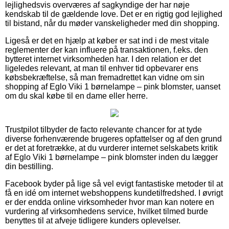
lejlighedsvis overværes af sagkyndige der har nøje
kendskab til de gældende love. Det er en rigtig god lejlighed
til bistand, når du møder vanskeligheder med din shopping.
Ligeså er det en hjælp at køber er sat ind i de mest vitale
reglementer der kan influere på transaktionen, f.eks. den
bytteret internet virksomheden har. I den relation er det
ligeledes relevant, at man til enhver tid opbevarer ens
købsbekræftelse, så man fremadrettet kan vidne om sin
shopping af Eglo Viki 1 børnelampe – pink blomster, uanset
om du skal købe til en dame eller herre.
Trustpilot tilbyder de facto relevante chancer for at tyde
diverse forhenværende brugeres opfattelser og af den grund
er det at foretrække, at du vurderer internet selskabets kritik
af Eglo Viki 1 børnelampe – pink blomster inden du lægger
din bestilling.
Facebook byder på lige så vel evigt fantastiske metoder til at
få en idé om internet webshoppens kundetilfredshed. I øvrigt
er der endda online virksomheder hvor man kan notere en
vurdering af virksomhedens service, hvilket tilmed burde
benyttes til at afveje tidligere kunders oplevelser.