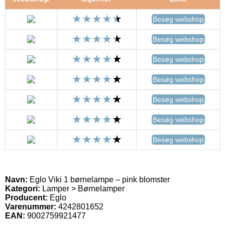
Besøg webshop
Besøg webshop
Besøg webshop
Besøg webshop
Besøg webshop
Besøg webshop
Besøg webshop
Navn:
Eglo Viki 1 børnelampe – pink blomster
Kategori:
Lamper > Børnelamper
Producent:
Eglo
Varenummer:
4242801652
EAN:
9002759921477