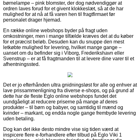
børnelampe – pink blomster, der dog nødvendiggør at
ordren laves forud for et givent klokkeslæt, så at de har
mulighed for at nå at få varen hen til fragtfirmaet før
personalet drager hjemad.
En række online webshops byder på fragt uden
omkostninger, men i mange tilfælde kræves det at du køber
for et præcist beløb. Desuden kan du snuppe den mest
letkøbte mulighed for levering, hvilket mange gange –
uanset om du befinder sig i Viborg, Frederikshavn eller
Svenstrup – er at få fragtmanden til at levere dine varer til et
afhentningssted.
Det er jo efterhånden ultra gnidningsløst for alle og enhver at
lave prissammenligning fra diverse e-shops, og på grund af
dette har de fleste Eglo online webshops fundet det
uundgåeligt at reducere priserne på mange af deres
produkter – til børn og babyer, og samtidig til mænd og
kvinder – markant, og endda nogle gange frembyde levering
uden betaling.
Dog kan det ikke desto mindre vise sig tiden værd at
inspicere flere e-forhandlere efter tilbud på Eglo Viki 1