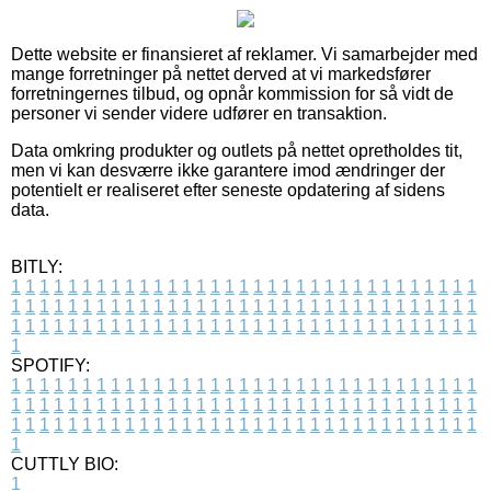
Dette website er finansieret af reklamer. Vi samarbejder med
mange forretninger på nettet derved at vi markedsfører
forretningernes tilbud, og opnår kommission for så vidt de
personer vi sender videre udfører en transaktion.
Data omkring produkter og outlets på nettet opretholdes tit,
men vi kan desværre ikke garantere imod ændringer der
potentielt er realiseret efter seneste opdatering af sidens
data.
BITLY:
1
1
1
1
1
1
1
1
1
1
1
1
1
1
1
1
1
1
1
1
1
1
1
1
1
1
1
1
1
1
1
1
1
1
1
1
1
1
1
1
1
1
1
1
1
1
1
1
1
1
1
1
1
1
1
1
1
1
1
1
1
1
1
1
1
1
1
1
1
1
1
1
1
1
1
1
1
1
1
1
1
1
1
1
1
1
1
1
1
1
1
1
1
1
1
1
1
1
1
1
SPOTIFY:
1
1
1
1
1
1
1
1
1
1
1
1
1
1
1
1
1
1
1
1
1
1
1
1
1
1
1
1
1
1
1
1
1
1
1
1
1
1
1
1
1
1
1
1
1
1
1
1
1
1
1
1
1
1
1
1
1
1
1
1
1
1
1
1
1
1
1
1
1
1
1
1
1
1
1
1
1
1
1
1
1
1
1
1
1
1
1
1
1
1
1
1
1
1
1
1
1
1
1
1
CUTTLY BIO:
1