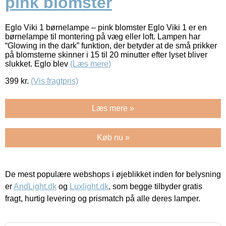
pink blomster
Eglo Viki 1 børnelampe – pink blomster Eglo Viki 1 er en
børnelampe til montering på væg eller loft. Lampen har
“Glowing in the dark” funktion, der betyder at de små prikker
på blomsterne skinner i 15 til 20 minutter efter lyset bliver
slukket. Eglo blev
(Læs mere)
399
kr.
(Vis fragtpris)
Læs mere »
Køb nu »
De mest populære webshops i øjeblikket inden for belysning
er
AndLight.dk
og
Luxlight.dk
, som begge tilbyder gratis
fragt, hurtig levering og prismatch på alle deres lamper.