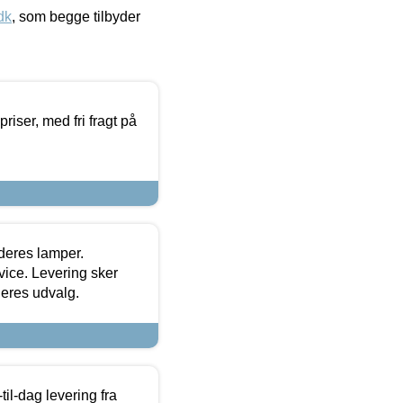
dk
, som begge tilbyder
priser, med fri fragt på
 deres lamper.
ice. Levering sker
deres udvalg.
l-dag levering fra