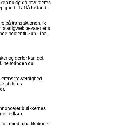
tikken nu og da revurderes
ighed til at få bistand,
re på transaktionen, fx
 man stadigvæk bevarer ens
ndelholder til Sun-Line,
nker og derfor kan det
Line forinden du
ndlerens troværdighed.
se af deres
er.
annoncerer butikkernes
 et indkøb.
tier imod modifikationer