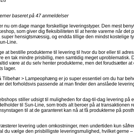
628
jerner baseret på
47
anmeldelser
yder nu om dage mange forskellige leveringstyper. Den mest beny
keshop, som giver dig fleksibiliteten til at hente varerne når det 
 super hensigtsmæssig, og endda tillige den mindst kostelige ty
Sun-Line.
 at bestille produkterne til levering til hvor du bor eller til adr
 en tak mindre prisbillig, men samtidig meget uproblematisk. D
altid være at du selv henter produkterne, men det forudsætter at 
ts lager.
 Tilbehør > Lampeophæng er jo super essentiel om du har beho
r det forholdsvis passende at man finder den anslåede levering
bshops stiller udsigt til muligheden for dag-til-dag levering på e
holder til Sun-Line, som trods alt beroer på at transaktionen re
synstagen til at de garanteret kan nå at få produkterne på posthu
præsterer levering uden omkostninger, men undertiden kun såfre
 skal du vælge den prisbilligste leveringsmulighed, hvilket gern