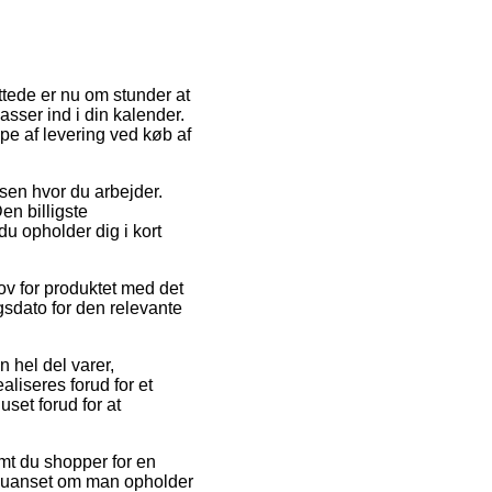
ttede er nu om stunder at
passer ind i din kalender.
pe af levering ved køb af
essen hvor du arbejder.
en billigste
du opholder dig i kort
v for produktet med det
sdato for den relevante
n hel del varer,
aliseres forud for et
set forud for at
mt du shopper for en
e – uanset om man opholder