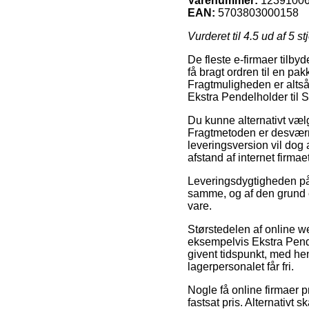
Varenummer:
1239100
EAN:
5703803000158
Vurderet til
4.5
ud af 5 st
De fleste e-firmaer tilb
få bragt ordren til en pak
Fragtmuligheden er altså
Ekstra Pendelholder til 
Du kunne alternativt vælge
Fragtmetoden er desværre
leveringsversion vil dog 
afstand af internet firmae
Leveringsdygtigheden på
samme, og af den grund e
vare.
Størstedelen af online we
eksempelvis Ekstra Pendel
givent tidspunkt, med hen
lagerpersonalet får fri.
Nogle få online firmaer 
fastsat pris. Alternativt