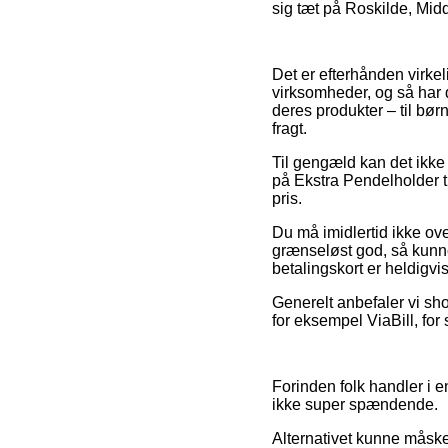
sig tæt på Roskilde, Midde
Det er efterhånden virkel
virksomheder, og så har 
deres produkter – til bør
fragt.
Til gengæld kan det ikke d
på Ekstra Pendelholder t
pris.
Du må imidlertid ikke ove
grænseløst god, så kunn
betalingskort er heldigvis
Generelt anbefaler vi sh
for eksempel ViaBill, for
Forinden folk handler i e
ikke super spændende.
Alternativet kunne måske