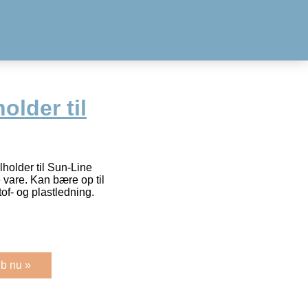
older til
lholder til Sun-Line
 vare. Kan bære op til
f- og plastledning.
b nu »