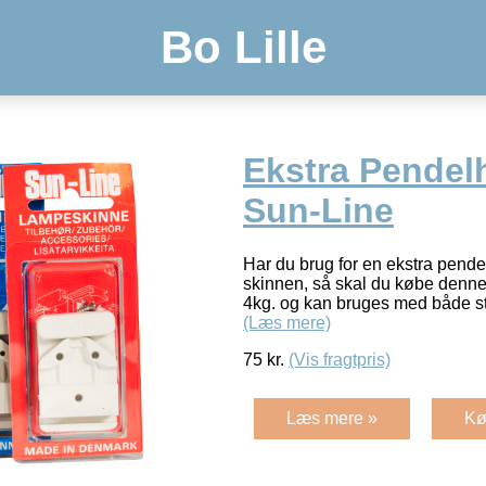
Bo Lille
Ekstra Pendelh
Sun-Line
Har du brug for en ekstra pende
skinnen, så skal du købe denne
4kg. og kan bruges med både sto
(Læs mere)
75
kr.
(Vis fragtpris)
Læs mere »
Kø