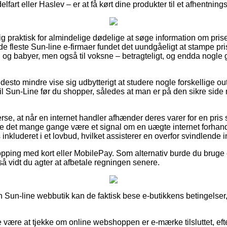
lfart eller Haslev – er at få kørt dine produkter til et afhentning
ig praktisk for almindelige dødelige at søge information om prise
de fleste Sun-line e-firmaer fundet det uundgåeligt at stampe pr
n og babyer, men også til voksne – betragteligt, og endda nogle 
esto mindre vise sig udbytterigt at studere nogle forskellige outl
il Sun-Line før du shopper, således at man er på den sikre side 
rse, at når en internet handler afhænder deres varer for en pris
e det mange gange være et signal om en uægte internet forha
 inkluderet i et lovbud, hvilket assisterer en overfor svindlende i
opping med kort eller MobilePay. Som alternativ burde du brug
 så vidt du agter at afbetale regningen senere.
n Sun-line webbutik kan de faktisk bese e-butikkens betingelser
 være at tjekke om online webshoppen er e-mærke tilsluttet, eft