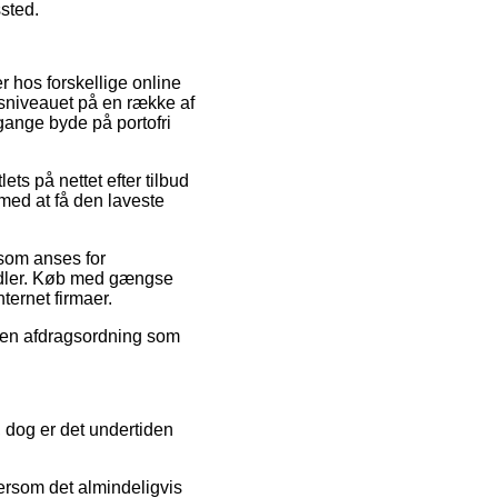
ssted.
r hos forskellige online
isniveauet på en række af
gange byde på portofri
ets på nettet efter tilbud
med at få den laveste
 som anses for
ndler. Køb med gængse
nternet firmaer.
e en afdragsordning som
, dog er det undertiden
ersom det almindeligvis