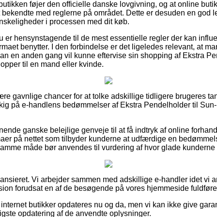
 butikken føjer den officielle danske lovgivning, og at online bu
 bekendte med reglerne på området. Dette er desuden en god lejl
vanskeligheder i processen med dit køb.
du er hensynstagende til de mest essentielle regler der kan influe
 firmaet benytter. I den forbindelse er det ligeledes relevant, at
man en anden gang vil kunne eftervise sin shopping af Ekstra Pe
opper til en mand eller kvinde.
lære gavnlige chancer for at tolke adskillige tidligere brugeres ta
t kig på e-handlens bedømmelser af Ekstra Pendelholder til Sun-
nende ganske belejlige genveje til at få indtryk af online forha
maer på nettet som tilbyder kunderne at udfærdige en bedømmel
amme måde bør anvendes til vurdering af hvor glade kunderne 
ansieret. Vi arbejder sammen med adskillige e-handler idet vi 
sion forudsat en af de besøgende på vores hjemmeside fuldfører
internet butikker opdateres nu og da, men vi kan ikke give garan
ligste opdatering af de anvendte oplysninger.