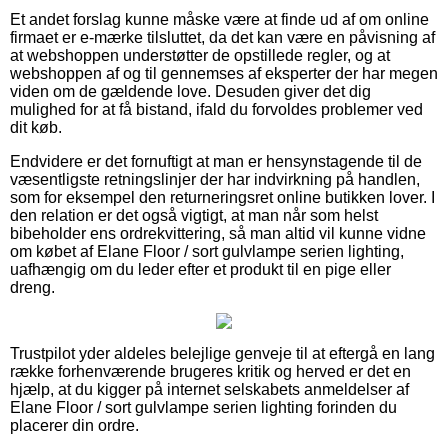
Et andet forslag kunne måske være at finde ud af om online
firmaet er e-mærke tilsluttet, da det kan være en påvisning af
at webshoppen understøtter de opstillede regler, og at
webshoppen af og til gennemses af eksperter der har megen
viden om de gældende love. Desuden giver det dig
mulighed for at få bistand, ifald du forvoldes problemer ved
dit køb.
Endvidere er det fornuftigt at man er hensynstagende til de
væsentligste retningslinjer der har indvirkning på handlen,
som for eksempel den returneringsret online butikken lover. I
den relation er det også vigtigt, at man når som helst
bibeholder ens ordrekvittering, så man altid vil kunne vidne
om købet af Elane Floor / sort gulvlampe serien lighting,
uafhængig om du leder efter et produkt til en pige eller
dreng.
Trustpilot yder aldeles belejlige genveje til at eftergå en lang
række forhenværende brugeres kritik og herved er det en
hjælp, at du kigger på internet selskabets anmeldelser af
Elane Floor / sort gulvlampe serien lighting forinden du
placerer din ordre.