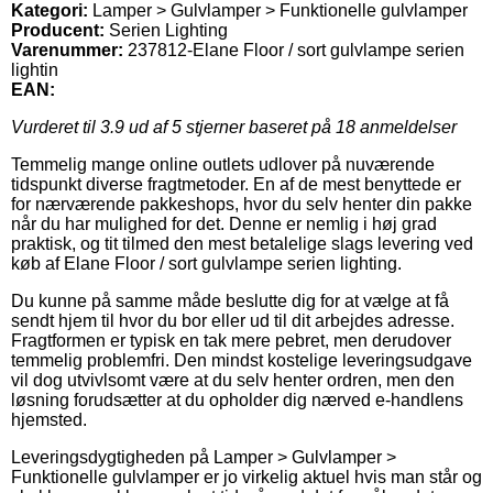
Kategori:
Lamper > Gulvlamper > Funktionelle gulvlamper
Producent:
Serien Lighting
Varenummer:
237812-Elane Floor / sort gulvlampe serien
lightin
EAN:
Vurderet til
3.9
ud af 5 stjerner baseret på
18
anmeldelser
Temmelig mange online outlets udlover på nuværende
tidspunkt diverse fragtmetoder. En af de mest benyttede er
for nærværende pakkeshops, hvor du selv henter din pakke
når du har mulighed for det. Denne er nemlig i høj grad
praktisk, og tit tilmed den mest betalelige slags levering ved
køb af Elane Floor / sort gulvlampe serien lighting.
Du kunne på samme måde beslutte dig for at vælge at få
sendt hjem til hvor du bor eller ud til dit arbejdes adresse.
Fragtformen er typisk en tak mere pebret, men derudover
temmelig problemfri. Den mindst kostelige leveringsudgave
vil dog utvivlsomt være at du selv henter ordren, men den
løsning forudsætter at du opholder dig nærved e-handlens
hjemsted.
Leveringsdygtigheden på Lamper > Gulvlamper >
Funktionelle gulvlamper er jo virkelig aktuel hvis man står og