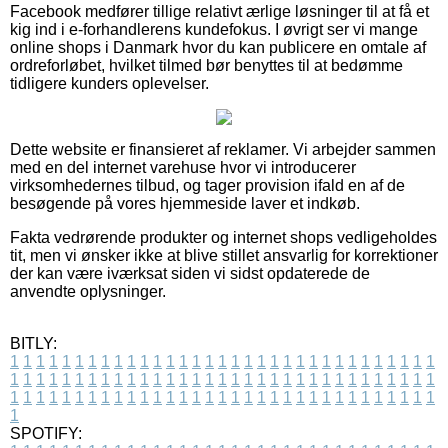
Facebook medfører tillige relativt ærlige løsninger til at få et
kig ind i e-forhandlerens kundefokus. I øvrigt ser vi mange
online shops i Danmark hvor du kan publicere en omtale af
ordreforløbet, hvilket tilmed bør benyttes til at bedømme
tidligere kunders oplevelser.
Dette website er finansieret af reklamer. Vi arbejder sammen
med en del internet varehuse hvor vi introducerer
virksomhedernes tilbud, og tager provision ifald en af de
besøgende på vores hjemmeside laver et indkøb.
Fakta vedrørende produkter og internet shops vedligeholdes
tit, men vi ønsker ikke at blive stillet ansvarlig for korrektioner
der kan være iværksat siden vi sidst opdaterede de
anvendte oplysninger.
BITLY:
1
1
1
1
1
1
1
1
1
1
1
1
1
1
1
1
1
1
1
1
1
1
1
1
1
1
1
1
1
1
1
1
1
1
1
1
1
1
1
1
1
1
1
1
1
1
1
1
1
1
1
1
1
1
1
1
1
1
1
1
1
1
1
1
1
1
1
1
1
1
1
1
1
1
1
1
1
1
1
1
1
1
1
1
1
1
1
1
1
1
1
1
1
1
1
1
1
1
1
1
SPOTIFY: