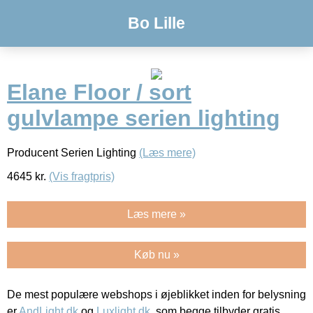
Bo Lille
Elane Floor / sort
gulvlampe serien lighting
Producent Serien Lighting
(Læs mere)
4645
kr.
(Vis fragtpris)
Læs mere »
Køb nu »
De mest populære webshops i øjeblikket inden for belysning
er
AndLight.dk
og
Luxlight.dk
, som begge tilbyder gratis