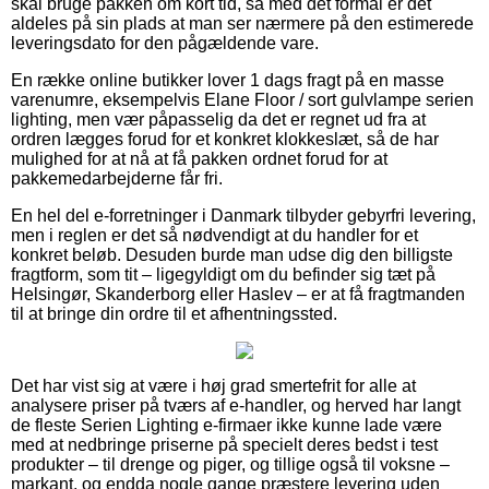
skal bruge pakken om kort tid, så med det formål er det
aldeles på sin plads at man ser nærmere på den estimerede
leveringsdato for den pågældende vare.
En række online butikker lover 1 dags fragt på en masse
varenumre, eksempelvis Elane Floor / sort gulvlampe serien
lighting, men vær påpasselig da det er regnet ud fra at
ordren lægges forud for et konkret klokkeslæt, så de har
mulighed for at nå at få pakken ordnet forud for at
pakkemedarbejderne får fri.
En hel del e-forretninger i Danmark tilbyder gebyrfri levering,
men i reglen er det så nødvendigt at du handler for et
konkret beløb. Desuden burde man udse dig den billigste
fragtform, som tit – ligegyldigt om du befinder sig tæt på
Helsingør, Skanderborg eller Haslev – er at få fragtmanden
til at bringe din ordre til et afhentningssted.
Det har vist sig at være i høj grad smertefrit for alle at
analysere priser på tværs af e-handler, og herved har langt
de fleste Serien Lighting e-firmaer ikke kunne lade være
med at nedbringe priserne på specielt deres bedst i test
produkter – til drenge og piger, og tillige også til voksne –
markant, og endda nogle gange præstere levering uden