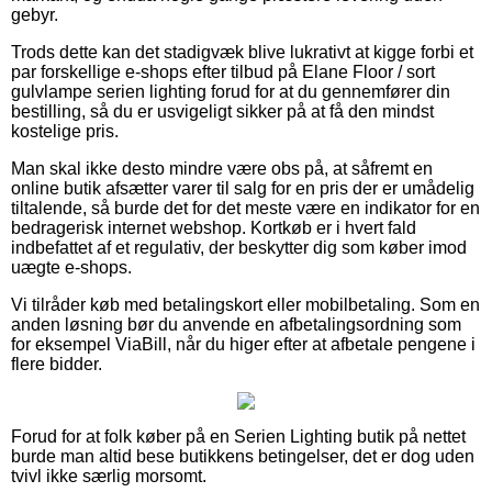
gebyr.
Trods dette kan det stadigvæk blive lukrativt at kigge forbi et
par forskellige e-shops efter tilbud på Elane Floor / sort
gulvlampe serien lighting forud for at du gennemfører din
bestilling, så du er usvigeligt sikker på at få den mindst
kostelige pris.
Man skal ikke desto mindre være obs på, at såfremt en
online butik afsætter varer til salg for en pris der er umådelig
tiltalende, så burde det for det meste være en indikator for en
bedragerisk internet webshop. Kortkøb er i hvert fald
indbefattet af et regulativ, der beskytter dig som køber imod
uægte e-shops.
Vi tilråder køb med betalingskort eller mobilbetaling. Som en
anden løsning bør du anvende en afbetalingsordning som
for eksempel ViaBill, når du higer efter at afbetale pengene i
flere bidder.
Forud for at folk køber på en Serien Lighting butik på nettet
burde man altid bese butikkens betingelser, det er dog uden
tvivl ikke særlig morsomt.