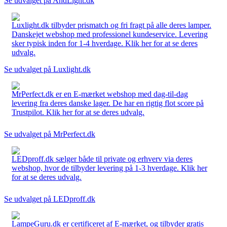
Se udvalget på AndLight.dk
Luxlight.dk tilbyder prismatch og fri fragt på alle deres lamper.
Danskejet webshop med professionel kundeservice. Levering
sker typisk inden for 1-4 hverdage. Klik her for at se deres
udvalg.
Se udvalget på Luxlight.dk
MrPerfect.dk er en E-mærket webshop med dag-til-dag
levering fra deres danske lager. De har en rigtig flot score på
Trustpilot. Klik her for at se deres udvalg.
Se udvalget på MrPerfect.dk
LEDproff.dk sælger både til private og erhverv via deres
webshop, hvor de tilbyder levering på 1-3 hverdage. Klik her
for at se deres udvalg.
Se udvalget på LEDproff.dk
LampeGuru.dk er certificeret af E-mærket, og tilbyder gratis