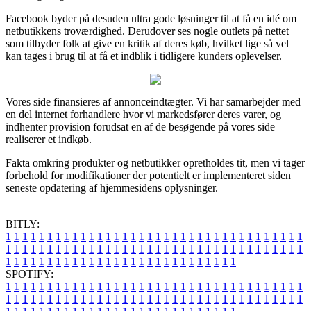
Facebook byder på desuden ultra gode løsninger til at få en idé om
netbutikkens troværdighed. Derudover ses nogle outlets på nettet
som tilbyder folk at give en kritik af deres køb, hvilket lige så vel
kan tages i brug til at få et indblik i tidligere kunders oplevelser.
Vores side finansieres af annonceindtægter. Vi har samarbejder med
en del internet forhandlere hvor vi markedsfører deres varer, og
indhenter provision forudsat en af de besøgende på vores side
realiserer et indkøb.
Fakta omkring produkter og netbutikker opretholdes tit, men vi tager
forbehold for modifikationer der potentielt er implementeret siden
seneste opdatering af hjemmesidens oplysninger.
BITLY:
1
1
1
1
1
1
1
1
1
1
1
1
1
1
1
1
1
1
1
1
1
1
1
1
1
1
1
1
1
1
1
1
1
1
1
1
1
1
1
1
1
1
1
1
1
1
1
1
1
1
1
1
1
1
1
1
1
1
1
1
1
1
1
1
1
1
1
1
1
1
1
1
1
1
1
1
1
1
1
1
1
1
1
1
1
1
1
1
1
1
1
1
1
1
1
1
1
1
1
1
SPOTIFY:
1
1
1
1
1
1
1
1
1
1
1
1
1
1
1
1
1
1
1
1
1
1
1
1
1
1
1
1
1
1
1
1
1
1
1
1
1
1
1
1
1
1
1
1
1
1
1
1
1
1
1
1
1
1
1
1
1
1
1
1
1
1
1
1
1
1
1
1
1
1
1
1