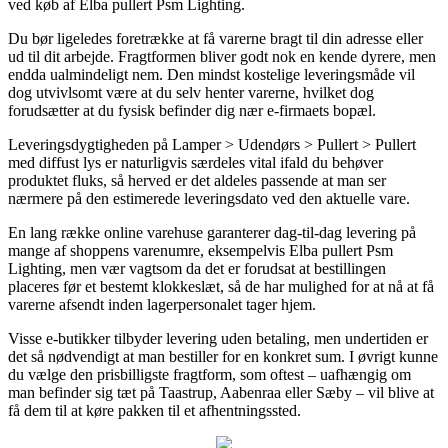
ved køb af Elba pullert Psm Lighting.
Du bør ligeledes foretrække at få varerne bragt til din adresse eller
ud til dit arbejde. Fragtformen bliver godt nok en kende dyrere, men
endda ualmindeligt nem. Den mindst kostelige leveringsmåde vil
dog utvivlsomt være at du selv henter varerne, hvilket dog
forudsætter at du fysisk befinder dig nær e-firmaets bopæl.
Leveringsdygtigheden på Lamper > Udendørs > Pullert > Pullert
med diffust lys er naturligvis særdeles vital ifald du behøver
produktet fluks, så herved er det aldeles passende at man ser
nærmere på den estimerede leveringsdato ved den aktuelle vare.
En lang række online varehuse garanterer dag-til-dag levering på
mange af shoppens varenumre, eksempelvis Elba pullert Psm
Lighting, men vær vagtsom da det er forudsat at bestillingen
placeres før et bestemt klokkeslæt, så de har mulighed for at nå at få
varerne afsendt inden lagerpersonalet tager hjem.
Visse e-butikker tilbyder levering uden betaling, men undertiden er
det så nødvendigt at man bestiller for en konkret sum. I øvrigt kunne
du vælge den prisbilligste fragtform, som oftest – uafhængig om
man befinder sig tæt på Taastrup, Aabenraa eller Sæby – vil blive at
få dem til at køre pakken til et afhentningssted.