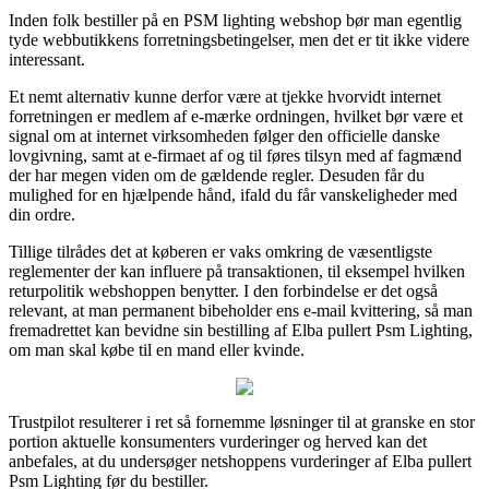
Inden folk bestiller på en PSM lighting webshop bør man egentlig
tyde webbutikkens forretningsbetingelser, men det er tit ikke videre
interessant.
Et nemt alternativ kunne derfor være at tjekke hvorvidt internet
forretningen er medlem af e-mærke ordningen, hvilket bør være et
signal om at internet virksomheden følger den officielle danske
lovgivning, samt at e-firmaet af og til føres tilsyn med af fagmænd
der har megen viden om de gældende regler. Desuden får du
mulighed for en hjælpende hånd, ifald du får vanskeligheder med
din ordre.
Tillige tilrådes det at køberen er vaks omkring de væsentligste
reglementer der kan influere på transaktionen, til eksempel hvilken
returpolitik webshoppen benytter. I den forbindelse er det også
relevant, at man permanent bibeholder ens e-mail kvittering, så man
fremadrettet kan bevidne sin bestilling af Elba pullert Psm Lighting,
om man skal købe til en mand eller kvinde.
Trustpilot resulterer i ret så fornemme løsninger til at granske en stor
portion aktuelle konsumenters vurderinger og herved kan det
anbefales, at du undersøger netshoppens vurderinger af Elba pullert
Psm Lighting før du bestiller.