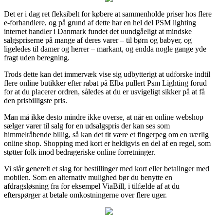
Det er i dag ret fleksibelt for købere at sammenholde priser hos flere
e-forhandlere, og på grund af dette har en hel del PSM lighting
internet handler i Danmark fundet det uundgåeligt at mindske
salgspriserne på mange af deres varer – til børn og babyer, og
ligeledes til damer og herrer – markant, og endda nogle gange yde
fragt uden beregning.
Trods dette kan det immervæk vise sig udbytterigt at udforske indtil
flere online butikker efter rabat på Elba pullert Psm Lighting forud
for at du placerer ordren, således at du er usvigeligt sikker på at få
den prisbilligste pris.
Man må ikke desto mindre ikke overse, at når en online webshop
sælger varer til salg for en udsalgspris der kan ses som
himmelråbende billig, så kan det tit være et fingerpeg om en uærlig
online shop. Shopping med kort er heldigvis en del af en regel, som
støtter folk imod bedrageriske online forretninger.
Vi slår generelt et slag for bestillinger med kort eller betalinger med
mobilen. Som en alternativ mulighed bør du benytte en
afdragsløsning fra for eksempel ViaBill, i tilfælde af at du
efterspørger at betale omkostningerne over flere uger.