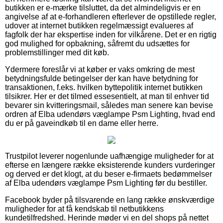
butikken er e-mærke tilsluttet, da det almindeligvis er en
angivelse af at e-forhandleren efterlever de opstillede regler,
udover at internet butikken regelmæssigt evalueres af
fagfolk der har ekspertise inden for vilkårene. Det er en rigtig
god mulighed for opbakning, såfremt du udsættes for
problemstillinger med dit køb.
Ydermere foreslår vi at køber er vaks omkring de mest
betydningsfulde betingelser der kan have betydning for
transaktionen, f.eks. hvilken byttepolitik internet butikken
tilsikrer. Her er det tilmed essesentielt, at man til enhver tid
bevarer sin kvitteringsmail, således man senere kan bevise
ordren af Elba udendørs væglampe Psm Lighting, hvad end
du er på gaveindkøb til en dame eller herre.
Trustpilot leverer nogenlunde uafhængige muligheder for at
efterse en længere række eksisterende kunders vurderinger
og derved er det klogt, at du beser e-firmaets bedømmelser
af Elba udendørs væglampe Psm Lighting før du bestiller.
Facebook byder på tilsvarende en lang række ønskværdige
muligheder for at få kendskab til netbutikkens
kundetilfredshed. Herinde møder vi en del shops på nettet