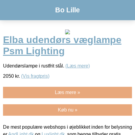
Bo Lille
Elba udendørs væglampe
Psm Lighting
Udendørslampe i rustfrit stål.
(Læs mere)
2050
kr.
(Vis fragtpris)
Læs mere »
Køb nu »
De mest populære webshops i øjeblikket inden for belysning
er
AndLight.dk
og
Luxlight.dk
, som begge tilbyder gratis