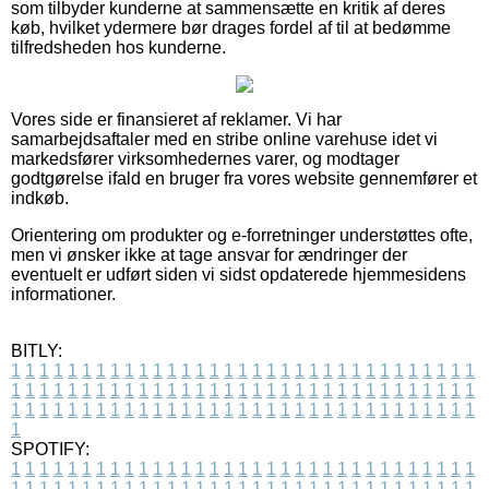
som tilbyder kunderne at sammensætte en kritik af deres
køb, hvilket ydermere bør drages fordel af til at bedømme
tilfredsheden hos kunderne.
Vores side er finansieret af reklamer. Vi har
samarbejdsaftaler med en stribe online varehuse idet vi
markedsfører virksomhedernes varer, og modtager
godtgørelse ifald en bruger fra vores website gennemfører et
indkøb.
Orientering om produkter og e-forretninger understøttes ofte,
men vi ønsker ikke at tage ansvar for ændringer der
eventuelt er udført siden vi sidst opdaterede hjemmesidens
informationer.
BITLY:
1
1
1
1
1
1
1
1
1
1
1
1
1
1
1
1
1
1
1
1
1
1
1
1
1
1
1
1
1
1
1
1
1
1
1
1
1
1
1
1
1
1
1
1
1
1
1
1
1
1
1
1
1
1
1
1
1
1
1
1
1
1
1
1
1
1
1
1
1
1
1
1
1
1
1
1
1
1
1
1
1
1
1
1
1
1
1
1
1
1
1
1
1
1
1
1
1
1
1
1
SPOTIFY:
1
1
1
1
1
1
1
1
1
1
1
1
1
1
1
1
1
1
1
1
1
1
1
1
1
1
1
1
1
1
1
1
1
1
1
1
1
1
1
1
1
1
1
1
1
1
1
1
1
1
1
1
1
1
1
1
1
1
1
1
1
1
1
1
1
1