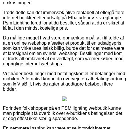
omkostninger.
Trods dette kan det immervæk blive rentabelt at eftergå flere
internet butikker efter udsalg på Elba udendørs væglampe
Psm Lighting forud for at du bestiller, sådan at du er sikret at
få fat i den mindst kostelige pris.
Du må lige meget hvad være opmærksom på, at i tilfælde af
at en online webshop afsætter et produkt til en udsalgspris
som kan virke urealistisk billig, burde det for det meste være
et faresignal om en svindel webshop. Bestillinger med kort
er trods alt omfavnet af en vedtægt, som værner køber imod
uoprigtige internet webshops.
Vi tilråder bestillinger med betalingskort eller betalinger med
mobilen. Alternativt kunne du overveje en afbetalingsordning
som fx ViaBill, hvis du agter at godtgøre beløbet i flere
bidder.
Forinden folk shopper på en PSM lighting webbutik kunne
man principielt få overblik over e-butikkens betingelser, det
er dog oftest ikke særlig spændende.
En nemmere løsning kan være at se hvorvidt internet