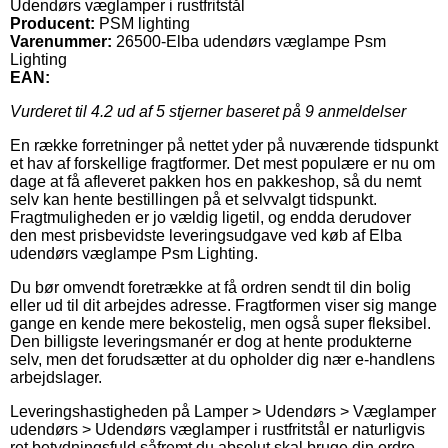
Udendørs væglamper i rustfritstål
Producent:
PSM lighting
Varenummer:
26500-Elba udendørs væglampe Psm
Lighting
EAN:
Vurderet til
4.2
ud af 5 stjerner baseret på
9
anmeldelser
En række forretninger på nettet yder på nuværende tidspunkt
et hav af forskellige fragtformer. Det mest populære er nu om
dage at få afleveret pakken hos en pakkeshop, så du nemt
selv kan hente bestillingen på et selvvalgt tidspunkt.
Fragtmuligheden er jo vældig ligetil, og endda derudover
den mest prisbevidste leveringsudgave ved køb af Elba
udendørs væglampe Psm Lighting.
Du bør omvendt foretrække at få ordren sendt til din bolig
eller ud til dit arbejdes adresse. Fragtformen viser sig mange
gange en kende mere bekostelig, men også super fleksibel.
Den billigste leveringsmanér er dog at hente produkterne
selv, men det forudsætter at du opholder dig nær e-handlens
arbejdslager.
Leveringshastigheden på Lamper > Udendørs > Væglamper
udendørs > Udendørs væglamper i rustfritstål er naturligvis
ret betydningsfuld såfremt du absolut skal bruge din ordre