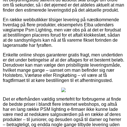
om få sekunder, så i det øjemed er det aldeles aktuelt at man
finder den estimerede leveringstid på det aktuelle produkt.
En række webbutikker tilsiger levering på næstkommende
hverdag på flere produkter, eksempelvis Elba udendørs
væglampe Psm Lighting, men vær obs på at det er forudsat
at bestillingen placeres forud for et aftalt klokkeslæt, sådan
at de sandsynligvis kan nå at få varerne fikset forinden de
lageransatte har fyraften.
Enkelte online shops garanterer gratis fragt, men undertiden
er det under betingelse af at der aftages for et bestemt beløb.
Derudover kan man vælge den prisbilligste leveringsmåde,
hvilket mange gange – uanset om man befinder sig nær
Holstebro, Værløse eller Ringkøbing – vil være at få
fragtfirmaet til at køre bestillingen til et afhentningssted.
Det er efterhånden vældig smertefrit for forbrugerne at finde
de bedste priser i blandt flere internet webshops, og altså
har en lang række PSM lighting e-firmaer ikke kunne lade
være med at nedskære salgsværdien på en række af deres
produkter – til juniorer, og desuden også til damer og herrer
– betragteligt, og endda nogle gange tilbyde levering uden