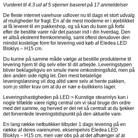
Vurderet til
4.3
ud af 5 stjerner baseret på
17
anmeldelser
De fleste internet varehuse udlover nu til dags et stort udvalg
af muligheder for fragt. En af de mest moderne er i øjeblikket
at få leveret til en pakkeshop, og så kan du bare gå forbi
efter de bestilte varer når det passer ind i din hverdag. Den
er altså ekstremt fremkommelig, samt oftest derudover den
mindst kostelige form for levering ved køb af Eledea LED
Bloklys – H15 cm.
Du kunne på samme måde vælge at bestille produkterne til
levering hjem til dig selv eller til dit arbejde. Leveringstypen
bliver beklageligvis en smule mere omkostningsfuld, men på
den anden side rigtig let. Den mest betalelige
leveringsløsning vil dog altid være selv at hente pakken,
som jo stiller krav om at du er nær e-butikkens lager.
Leveringshastigheden på LED > Kunstige stearinlys kan i
nogle tilfælde være rigtig central om vi skal bruge din ordre
med det samme, og herved er det ret så centralt at du tjekker
det forventede leveringstidspunkt på den aktuelle vare.
En lang række netbutikker tilbyder 1 dags levering på en
række af deres varenumre, eksempelvis Eledea LED
Bloklys – H15 cm, men vær obs på at det afhænger af at