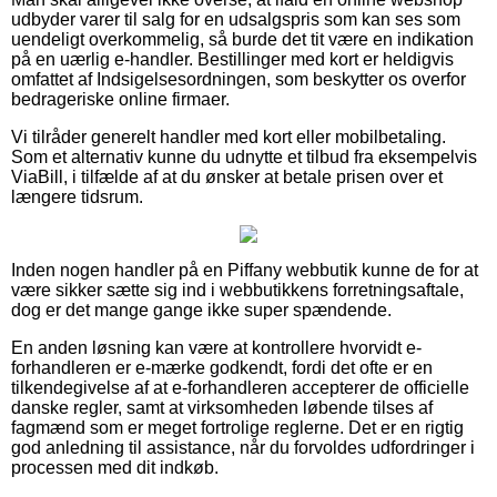
udbyder varer til salg for en udsalgspris som kan ses som
uendeligt overkommelig, så burde det tit være en indikation
på en uærlig e-handler. Bestillinger med kort er heldigvis
omfattet af Indsigelsesordningen, som beskytter os overfor
bedrageriske online firmaer.
Vi tilråder generelt handler med kort eller mobilbetaling.
Som et alternativ kunne du udnytte et tilbud fra eksempelvis
ViaBill, i tilfælde af at du ønsker at betale prisen over et
længere tidsrum.
Inden nogen handler på en Piffany webbutik kunne de for at
være sikker sætte sig ind i webbutikkens forretningsaftale,
dog er det mange gange ikke super spændende.
En anden løsning kan være at kontrollere hvorvidt e-
forhandleren er e-mærke godkendt, fordi det ofte er en
tilkendegivelse af at e-forhandleren accepterer de officielle
danske regler, samt at virksomheden løbende tilses af
fagmænd som er meget fortrolige reglerne. Det er en rigtig
god anledning til assistance, når du forvoldes udfordringer i
processen med dit indkøb.