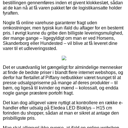
bestillingen gennemføres inden et givent klokkeslæt, sådan
at de kan nå at få varen pakket før de logistikansatte holder
fyraften.
Nogle få online varehuse garanterer fragt uden
omkostninger, men typisk kun ifald du aftager for en bestemt
pris. I øvrigt kunne du gribe den billigste leveringsmulighed,
der mange gange – ligegyldigt om man er ved Horsens,
Skanderborg eller Hundested – vil blive at få leveret dine
varer til et udleveringssted.
Det er usædvanlig let gængeligt for almindelige mennesker
at finde de bedste priser i blandt flere internet webshops, og
derfor har flertallet af Piffany netbutikker været tvunget til at
presse udsalgspriserne på mange af deres produkter – til
børn, og ligeså til kvinder og mænd – kolossalt, og endda
nogle gange præstere portofri fragt.
Det kan dog alligevel være nyttigt at kontrollere en række e-
handler efter udsalg på Eledea LED Bloklys – H15 cm
forinden du shopper, sådan at man er sikret at antage den
prisbilligste pris.
Man skal alligevel ikke overse, at ifald en online webshop