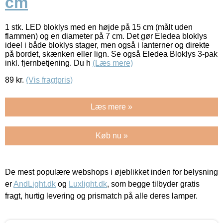
cm
1 stk. LED bloklys med en højde på 15 cm (målt uden
flammen) og en diameter på 7 cm. Det gør Eledea bloklys
ideel i både bloklys stager, men også i lanterner og direkte
på bordet, skænken eller lign. Se også Eledea Bloklys 3-pak
inkl. fjernbetjening. Du h
(Læs mere)
89
kr.
(Vis fragtpris)
Læs mere »
Køb nu »
De mest populære webshops i øjeblikket inden for belysning
er
AndLight.dk
og
Luxlight.dk
, som begge tilbyder gratis
fragt, hurtig levering og prismatch på alle deres lamper.