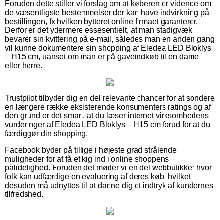
Foruden dette stiller vi forslag om at køberen er vidende om
de væsentligste bestemmelser der kan have indvirkning på
bestillingen, fx hvilken bytteret online firmaet garanterer.
Derfor er det ydermere essesentielt, at man stadigvæk
bevarer sin kvittering på e-mail, således man en anden gang
vil kunne dokumentere sin shopping af Eledea LED Bloklys
– H15 cm, uanset om man er på gaveindkøb til en dame
eller herre.
Trustpilot tilbyder dig en del relevante chancer for at sondere
en længere række eksisterende konsumenters ratings og af
den grund er det smart, at du læser internet virksomhedens
vurderinger af Eledea LED Bloklys – H15 cm forud for at du
færdiggør din shopping.
Facebook byder på tillige i højeste grad strålende
muligheder for at få et kig ind i online shoppens
pålidelighed. Foruden det møder vi en del webbutikker hvor
folk kan udfærdige en evaluering af deres køb, hvilket
desuden må udnyttes til at danne dig et indtryk af kundernes
tilfredshed.