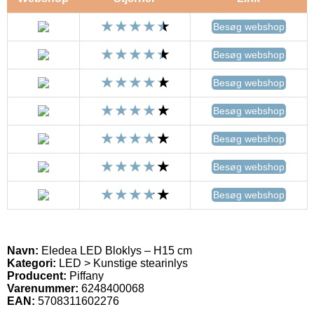
Besøg webshop
Besøg webshop
Besøg webshop
Besøg webshop
Besøg webshop
Besøg webshop
Besøg webshop
Navn:
Eledea LED Bloklys – H15 cm
Kategori:
LED > Kunstige stearinlys
Producent:
Piffany
Varenummer:
6248400068
EAN:
5708311602276