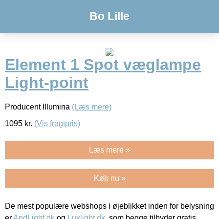
Bo Lille
Element 1 Spot væglampe
Light-point
Producent Illumina
(Læs mere)
1095
kr.
(Vis fragtpris)
Læs mere »
Køb nu »
De mest populære webshops i øjeblikket inden for belysning
er
AndLight.dk
og
Luxlight.dk
, som begge tilbyder gratis