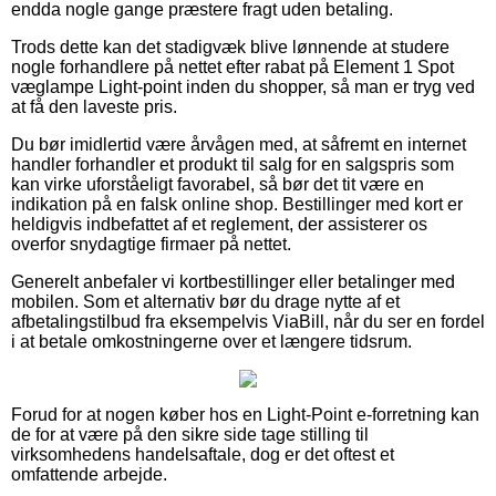
endda nogle gange præstere fragt uden betaling.
Trods dette kan det stadigvæk blive lønnende at studere
nogle forhandlere på nettet efter rabat på Element 1 Spot
væglampe Light-point inden du shopper, så man er tryg ved
at få den laveste pris.
Du bør imidlertid være årvågen med, at såfremt en internet
handler forhandler et produkt til salg for en salgspris som
kan virke uforståeligt favorabel, så bør det tit være en
indikation på en falsk online shop. Bestillinger med kort er
heldigvis indbefattet af et reglement, der assisterer os
overfor snydagtige firmaer på nettet.
Generelt anbefaler vi kortbestillinger eller betalinger med
mobilen. Som et alternativ bør du drage nytte af et
afbetalingstilbud fra eksempelvis ViaBill, når du ser en fordel
i at betale omkostningerne over et længere tidsrum.
Forud for at nogen køber hos en Light-Point e-forretning kan
de for at være på den sikre side tage stilling til
virksomhedens handelsaftale, dog er det oftest et
omfattende arbejde.