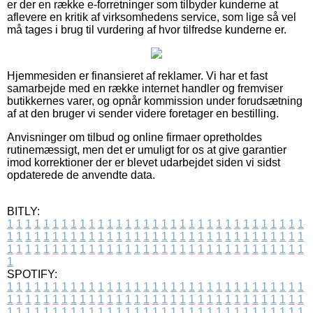
er der en række e-forretninger som tilbyder kunderne at
aflevere en kritik af virksomhedens service, som lige så vel
må tages i brug til vurdering af hvor tilfredse kunderne er.
Hjemmesiden er finansieret af reklamer. Vi har et fast
samarbejde med en række internet handler og fremviser
butikkernes varer, og opnår kommission under forudsætning
af at den bruger vi sender videre foretager en bestilling.
Anvisninger om tilbud og online firmaer opretholdes
rutinemæssigt, men det er umuligt for os at give garantier
imod korrektioner der er blevet udarbejdet siden vi sidst
opdaterede de anvendte data.
BITLY:
1
1
1
1
1
1
1
1
1
1
1
1
1
1
1
1
1
1
1
1
1
1
1
1
1
1
1
1
1
1
1
1
1
1
1
1
1
1
1
1
1
1
1
1
1
1
1
1
1
1
1
1
1
1
1
1
1
1
1
1
1
1
1
1
1
1
1
1
1
1
1
1
1
1
1
1
1
1
1
1
1
1
1
1
1
1
1
1
1
1
1
1
1
1
1
1
1
1
1
1
SPOTIFY:
1
1
1
1
1
1
1
1
1
1
1
1
1
1
1
1
1
1
1
1
1
1
1
1
1
1
1
1
1
1
1
1
1
1
1
1
1
1
1
1
1
1
1
1
1
1
1
1
1
1
1
1
1
1
1
1
1
1
1
1
1
1
1
1
1
1
1
1
1
1
1
1
1
1
1
1
1
1
1
1
1
1
1
1
1
1
1
1
1
1
1
1
1
1
1
1
1
1
1