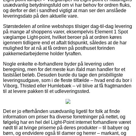
usædvanlig betydningsfuld om vi har behov for ordren fluks,
og derfor er det i sandhed vigtigt at man ser den anslåede
leveringsdato på den aktuelle vare.
Størstedelen af online webshops tilsiger dag-til-dag levering
på mange af shoppens varer, eksempelvis Element 1 Spot
væglampe Light-point, hvilket beroer på at ordren køres
igennem tidligere end et aftalt tidspunkt, således at de har
mulighed for at nå at få ordren på posthuset forinden
pakkemedarbejderne holder fyraften.
Nogle enkelte e-forhandlere byder på levering uden
beregning, men for det meste kun ifald man handler for et
fastslået beløb. Desuden burde du tage den prisbilligste
leveringsudgave, som i de fleste tilfælde – hvad end du bor i
Viborg, Thisted eller Humlebæk – vil blive at få fragtmanden
til at levere pakken til et udleveringssted.
Det er jo efterhånden usædvanlig ligetil for folk at finde
information om priser fra diverse forretninger på nettet, og
følgelig har en hel del Light-Point internet forhandlere været
nødt til at tvinge priserne på deres produkter – til babyer og
børn, og endvidere også til damer og herrer – markant, og