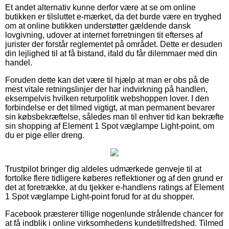
Et andet alternativ kunne derfor være at se om online
butikken er tilsluttet e-mærket, da det burde være en tryghed
om at online butikken understøtter gældende dansk
lovgivning, udover at internet forretningen tit efterses af
jurister der forstår reglementet på området. Dette er desuden
din lejlighed til at få bistand, ifald du får dilemmaer med din
handel.
Foruden dette kan det være til hjælp at man er obs på de
mest vitale retningslinjer der har indvirkning på handlen,
eksempelvis hvilken returpolitik webshoppen lover. I den
forbindelse er det tilmed vigtigt, at man permanent bevarer
sin købsbekræftelse, således man til enhver tid kan bekræfte
sin shopping af Element 1 Spot væglampe Light-point, om
du er pige eller dreng.
Trustpilot bringer dig aldeles udmærkede genveje til at
fortolke flere tidligere køberes reflektioner og af den grund er
det at foretrække, at du tjekker e-handlens ratings af Element
1 Spot væglampe Light-point forud for at du shopper.
Facebook præsterer tillige nogenlunde strålende chancer for
at få indblik i online virksomhedens kundetilfredshed. Tilmed