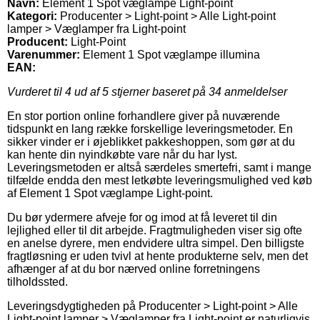
Navn:
Element 1 Spot væglampe Light-point
Kategori:
Producenter > Light-point > Alle Light-point
lamper > Væglamper fra Light-point
Producent:
Light-Point
Varenummer:
Element 1 Spot væglampe illumina
EAN:
Vurderet til
4
ud af 5 stjerner baseret på
34
anmeldelser
En stor portion online forhandlere giver på nuværende
tidspunkt en lang række forskellige leveringsmetoder. En
sikker vinder er i øjeblikket pakkeshoppen, som gør at du
kan hente din nyindkøbte vare når du har lyst.
Leveringsmetoden er altså særdeles smertefri, samt i mange
tilfælde endda den mest letkøbte leveringsmulighed ved køb
af Element 1 Spot væglampe Light-point.
Du bør ydermere afveje for og imod at få leveret til din
lejlighed eller til dit arbejde. Fragtmuligheden viser sig ofte
en anelse dyrere, men endvidere ultra simpel. Den billigste
fragtløsning er uden tvivl at hente produkterne selv, men det
afhænger af at du bor nærved online forretningens
tilholdssted.
Leveringsdygtigheden på Producenter > Light-point > Alle
Light-point lamper > Væglamper fra Light-point er naturligvis