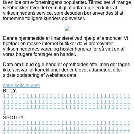
få en idé om e-forretningens popularitet. Tilmed ser vi mange
webbutikker hvor det er muligt at udfærdige en kritik af
virksomhedens service, som desuden bør anvendes til at
fornemme tidligere kunders oplevelser.
Denne hjemmeside er finansieret ved hjælp af annoncer. Vi
hjælper en masse internet butikker da vi promoverer
virksomhedernes varer, og høster honorar for så vidt en af
vores brugere foretager en handel.
Data om tilbud og e-handler opretholdes ofte, men der tages
ikke ansvar for korrektioner der er blevet udarbejdet efter
sidste opdatering af websitets data.
sanalkolicim.com
BITLY:
1
1
1
1
1
1
1
1
1
1
1
1
1
1
1
1
1
1
1
1
1
1
1
1
1
1
1
1
1
1
1
1
1
1
1
1
1
1
1
1
1
1
1
1
1
1
1
1
1
1
1
1
1
1
1
1
1
1
1
1
1
1
1
1
1
1
1
1
1
1
1
1
1
1
1
1
1
1
1
1
1
1
1
1
1
1
1
1
1
1
1
1
1
1
1
1
1
1
1
1
SPOTIFY:
1
1
1
1
1
1
1
1
1
1
1
1
1
1
1
1
1
1
1
1
1
1
1
1
1
1
1
1
1
1
1
1
1
1
1
1
1
1
1
1
1
1
1
1
1
1
1
1
1
1
1
1
1
1
1
1
1
1
1
1
1
1
1
1
1
1
1
1
1
1
1
1
1
1
1
1
1
1
1
1
1
1
1
1
1
1
1
1
1
1
1
1
1
1
1
1
1
1
1