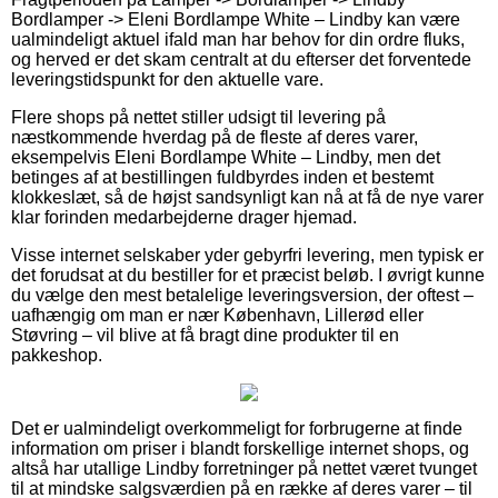
Bordlamper -> Eleni Bordlampe White – Lindby kan være
ualmindeligt aktuel ifald man har behov for din ordre fluks,
og herved er det skam centralt at du efterser det forventede
leveringstidspunkt for den aktuelle vare.
Flere shops på nettet stiller udsigt til levering på
næstkommende hverdag på de fleste af deres varer,
eksempelvis Eleni Bordlampe White – Lindby, men det
betinges af at bestillingen fuldbyrdes inden et bestemt
klokkeslæt, så de højst sandsynligt kan nå at få de nye varer
klar forinden medarbejderne drager hjemad.
Visse internet selskaber yder gebyrfri levering, men typisk er
det forudsat at du bestiller for et præcist beløb. I øvrigt kunne
du vælge den mest betalelige leveringsversion, der oftest –
uafhængig om man er nær København, Lillerød eller
Støvring – vil blive at få bragt dine produkter til en
pakkeshop.
Det er ualmindeligt overkommeligt for forbrugerne at finde
information om priser i blandt forskellige internet shops, og
altså har utallige Lindby forretninger på nettet været tvunget
til at mindske salgsværdien på en række af deres varer – til