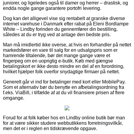
juniorer, og ligeledes også til damer og herrer – drastisk, og
endda nogle gange garantere portofri levering.
Dog kan det alligevel vise sig rentabelt at granske diverse
internet varehuse i Danmark efter rabat på Eleni Bordlampe
White – Lindby forinden du gennemfører din bestilling,
således at du er tryg ved at antage den bedste pris.
Man må imidlertid ikke overse, at hvis en forhandler på nettet
markedsfører en vare til salg for en udsalgspris som er
hamrende tiltalende, bør det mange gange være et
fingerpeg om en uoprigtig e-butik. Køb med gængse
betalingskort er ikke desto mindre en del af en forordning,
hvilket hjælper folk overfor snydagtige firmaer på nettet.
Generelt går vi ind for betalinger med kort eller MobilePay.
Som et alternativ bør du benytte en afbetalingsordning fra
f.eks. ViaBill, i tilfælde af at du vil finansiere prisen af flere
omgange.
Forud for at folk køber hos en Lindby online butik bør man
for at være sikker studere webbutikkens forretningsvilkår,
men det er i reglen en tidskrævende opgave.