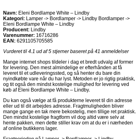
Navn:
Eleni Bordlampe White – Lindby
Kategori:
Lamper -> Bordlamper -> Lindby Bordlamper ->
Eleni Bordlampe White – Lindby
Producent:
Lindby
Varenummer:
16716286
EAN:
6291105705585
Vurderet til
4.1
ud af 5 stjerner baseret på
41
anmeldelser
Mange internet shops tildeler i dag et bredt udvalg af former
for levering. Den mest almindelige er efterhånden at få
leveret til et udleveringssted, og så henter du bare din
nyindkøbte vare når du har lyst. Metoden er jo rigtig praktisk,
og tit også den mindst kostelige mulighed for levering ved
køb af Eleni Bordlampe White – Lindby.
Du kan også vælge at få produkterne leveret til din adresse
eller ud til dit arbejdes adresse. Fragtmuligheden bliver
mange gange en tak mere bekostelig, men tillige ret praktisk.
Den mindst kostelige fragtform vil dog altid være selv at
hente pakken, men dette stiller krav om at du er i nærheden
af online butikkens lager.
Fragtperioden på Lamper -> Bordlamper -> Lindby