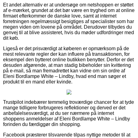
Et andet alternativ er at undersøge om netshoppen er støttet
af e-mærket, grundet at det bør være en tryghed om at online
firmaet efterkommer de danske love, samt at internet
forretningen regelmæssigt besigtiges af specialister som har
megen viden om lovene på området. Derudover tilbydes du
genvej til at blive assisteret, hvis du møder udfordringer med
dit køb.
Ligeså er det prisværdigt at køberen er opmærksom på de
mest relevante regler der kan influere på transaktionen, for
eksempel den bytteret online butikken benytter. Derfor er det
desuden afgørende, at man stadig bibeholder sin kvittering
på e-mail, så man fremadrettet kan vidne om sin ordre af
Eleni Bordlampe White – Lindby, hvad end man søger et
produkt til en mand eller kvinde.
Trustpilot indebærer temmelig troværdige chancer for at tyde
mange tidligere forbrugeres reflektioner og derved er det
anbefalelsesværdigt, at du ser nærmere på internet
shoppens anmeldelser af Eleni Bordlampe White – Lindby
forinden du færdiggør din shopping.
Facebook præsterer tilsvarende tilpas nyttige metoder til at