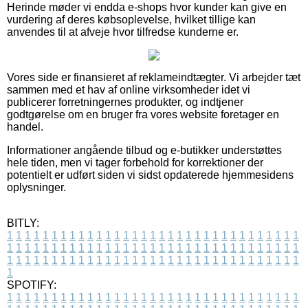
Herinde møder vi endda e-shops hvor kunder kan give en
vurdering af deres købsoplevelse, hvilket tillige kan
anvendes til at afveje hvor tilfredse kunderne er.
Vores side er finansieret af reklameindtægter. Vi arbejder tæt
sammen med et hav af online virksomheder idet vi
publicerer forretningernes produkter, og indtjener
godtgørelse om en bruger fra vores website foretager en
handel.
Informationer angående tilbud og e-butikker understøttes
hele tiden, men vi tager forbehold for korrektioner der
potentielt er udført siden vi sidst opdaterede hjemmesidens
oplysninger.
BITLY:
1
1
1
1
1
1
1
1
1
1
1
1
1
1
1
1
1
1
1
1
1
1
1
1
1
1
1
1
1
1
1
1
1
1
1
1
1
1
1
1
1
1
1
1
1
1
1
1
1
1
1
1
1
1
1
1
1
1
1
1
1
1
1
1
1
1
1
1
1
1
1
1
1
1
1
1
1
1
1
1
1
1
1
1
1
1
1
1
1
1
1
1
1
1
1
1
1
1
1
1
SPOTIFY:
1
1
1
1
1
1
1
1
1
1
1
1
1
1
1
1
1
1
1
1
1
1
1
1
1
1
1
1
1
1
1
1
1