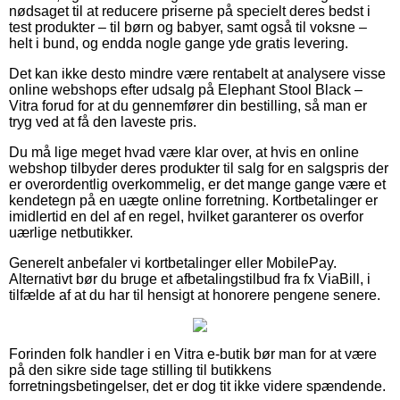
nødsaget til at reducere priserne på specielt deres bedst i
test produkter – til børn og babyer, samt også til voksne –
helt i bund, og endda nogle gange yde gratis levering.
Det kan ikke desto mindre være rentabelt at analysere visse
online webshops efter udsalg på Elephant Stool Black –
Vitra forud for at du gennemfører din bestilling, så man er
tryg ved at få den laveste pris.
Du må lige meget hvad være klar over, at hvis en online
webshop tilbyder deres produkter til salg for en salgspris der
er overordentlig overkommelig, er det mange gange være et
kendetegn på en uægte online forretning. Kortbetalinger er
imidlertid en del af en regel, hvilket garanterer os overfor
uærlige netbutikker.
Generelt anbefaler vi kortbetalinger eller MobilePay.
Alternativt bør du bruge et afbetalingstilbud fra fx ViaBill, i
tilfælde af at du har til hensigt at honorere pengene senere.
Forinden folk handler i en Vitra e-butik bør man for at være
på den sikre side tage stilling til butikkens
forretningsbetingelser, det er dog tit ikke videre spændende.