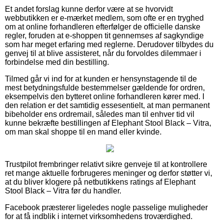
Et andet forslag kunne derfor være at se hvorvidt
webbutikken er e-mærket medlem, som ofte er en tryghed
om at online forhandleren efterfølger de officielle danske
regler, foruden at e-shoppen tit gennemses af sagkyndige
som har meget erfaring med reglerne. Derudover tilbydes du
genvej til at blive assisteret, når du forvoldes dilemmaer i
forbindelse med din bestilling.
Tilmed går vi ind for at kunden er hensynstagende til de
mest betydningsfulde bestemmelser gældende for ordren,
eksempelvis den bytteret online forhandleren kører med. I
den relation er det samtidig essesentielt, at man permanent
bibeholder ens ordremail, således man til enhver tid vil
kunne bekræfte bestillingen af Elephant Stool Black – Vitra,
om man skal shoppe til en mand eller kvinde.
Trustpilot frembringer relativt sikre genveje til at kontrollere
ret mange aktuelle forbrugeres meninger og derfor støtter vi,
at du bliver klogere på netbutikkens ratings af Elephant
Stool Black – Vitra før du handler.
Facebook præsterer ligeledes nogle passelige muligheder
for at få indblik i internet virksomhedens troværdighed.