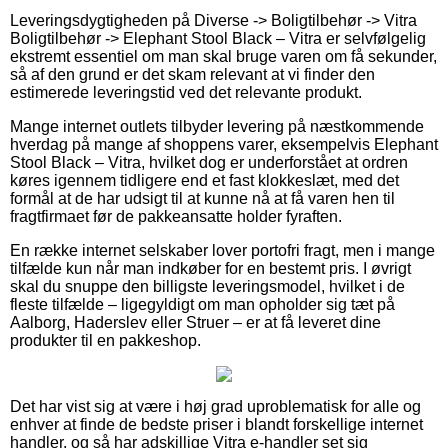
Leveringsdygtigheden på Diverse -> Boligtilbehør -> Vitra
Boligtilbehør -> Elephant Stool Black – Vitra er selvfølgelig
ekstremt essentiel om man skal bruge varen om få sekunder,
så af den grund er det skam relevant at vi finder den
estimerede leveringstid ved det relevante produkt.
Mange internet outlets tilbyder levering på næstkommende
hverdag på mange af shoppens varer, eksempelvis Elephant
Stool Black – Vitra, hvilket dog er underforstået at ordren
køres igennem tidligere end et fast klokkeslæt, med det
formål at de har udsigt til at kunne nå at få varen hen til
fragtfirmaet før de pakkeansatte holder fyraften.
En række internet selskaber lover portofri fragt, men i mange
tilfælde kun når man indkøber for en bestemt pris. I øvrigt
skal du snuppe den billigste leveringsmodel, hvilket i de
fleste tilfælde – ligegyldigt om man opholder sig tæt på
Aalborg, Haderslev eller Struer – er at få leveret dine
produkter til en pakkeshop.
Det har vist sig at være i høj grad uproblematisk for alle og
enhver at finde de bedste priser i blandt forskellige internet
handler, og så har adskillige Vitra e-handler set sig