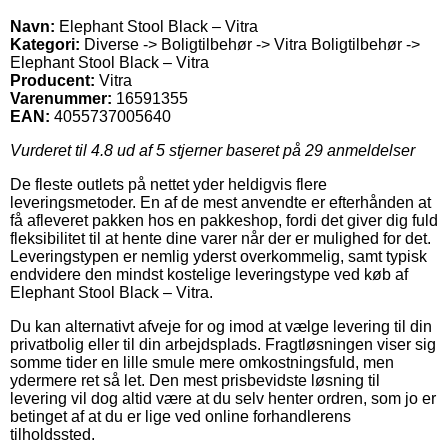
Navn:
Elephant Stool Black – Vitra
Kategori:
Diverse -> Boligtilbehør -> Vitra Boligtilbehør ->
Elephant Stool Black – Vitra
Producent:
Vitra
Varenummer:
16591355
EAN:
4055737005640
Vurderet til
4.8
ud af 5 stjerner baseret på
29
anmeldelser
De fleste outlets på nettet yder heldigvis flere
leveringsmetoder. En af de mest anvendte er efterhånden at
få afleveret pakken hos en pakkeshop, fordi det giver dig fuld
fleksibilitet til at hente dine varer når der er mulighed for det.
Leveringstypen er nemlig yderst overkommelig, samt typisk
endvidere den mindst kostelige leveringstype ved køb af
Elephant Stool Black – Vitra.
Du kan alternativt afveje for og imod at vælge levering til din
privatbolig eller til din arbejdsplads. Fragtløsningen viser sig
somme tider en lille smule mere omkostningsfuld, men
ydermere ret så let. Den mest prisbevidste løsning til
levering vil dog altid være at du selv henter ordren, som jo er
betinget af at du er lige ved online forhandlerens
tilholdssted.