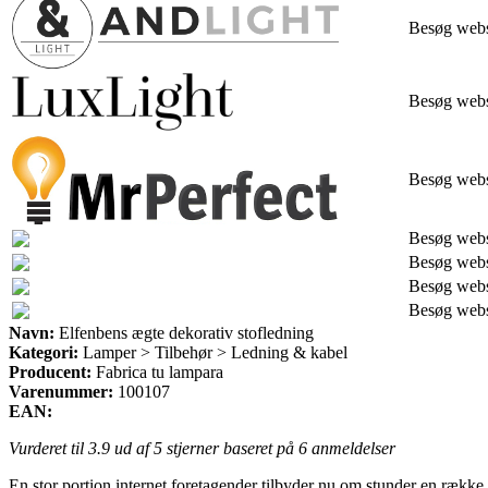
Besøg web
Besøg web
Besøg web
Besøg web
Besøg web
Besøg web
Besøg web
Navn:
Elfenbens ægte dekorativ stofledning
Kategori:
Lamper > Tilbehør > Ledning & kabel
Producent:
Fabrica tu lampara
Varenummer:
100107
EAN:
Vurderet til
3.9
ud af 5 stjerner baseret på
6
anmeldelser
En stor portion internet foretagender tilbyder nu om stunder en række f