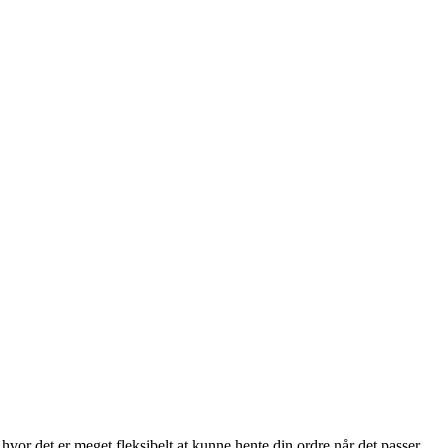
 hvor det er meget fleksibelt at kunne hente din ordre når det passer