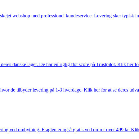
anskejet webshop med professionel kundeservice. Levering sker typisk in
es danske lager. De har en rigtig flot score på Trustpilot. Klik her for
vor de tilbyder levering på 1-3 hverdage. Klik her for at se deres udva
ring ved ombytning. Fragten er også gratis ved ordrer over 499 kr. Klik 