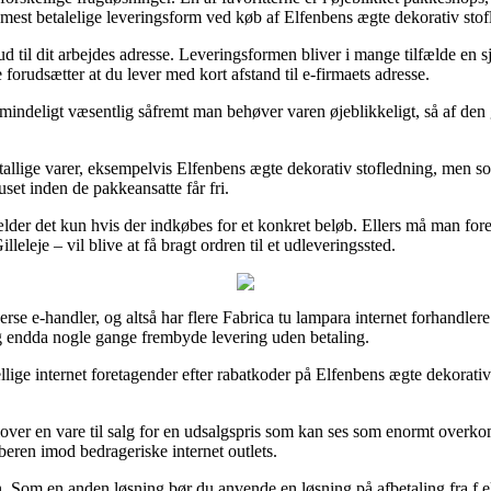
mest betalelige leveringsform ved køb af Elfenbens ægte dekorativ stof
 ud til dit arbejdes adresse. Leveringsformen bliver i mange tilfælde en s
forudsætter at du lever med kort afstand til e-firmaets adresse.
indeligt væsentlig såfremt man behøver varen øjeblikkeligt, så af den g
utallige varer, eksempelvis Elfenbens ægte dekorativ stofledning, men so
uset inden de pakkeansatte får fri.
ælder det kun hvis der indkøbes for et konkret beløb. Ellers må man fore
eje – vil blive at få bragt ordren til et udleveringssted.
se e-handler, og altså har flere Fabrica tu lampara internet forhandlere
 og endda nogle gange frembyde levering uden betaling.
llige internet foretagender efter rabatkoder på Elfenbens ægte dekorativ s
er en vare til salg for en udsalgspris som kan ses som enormt overkom
øberen imod bedrageriske internet outlets.
 Som en anden løsning bør du anvende en løsning på afbetaling fra f.eks.