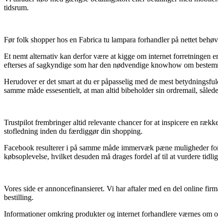
tidsrum.
Før folk shopper hos en Fabrica tu lampara forhandler på nettet behøv
Et nemt alternativ kan derfor være at kigge om internet forretningen er 
efterses af sagkyndige som har den nødvendige knowhow om bestemmelse
Herudover er det smart at du er påpasselig med de mest betydningsfuld
samme måde essesentielt, at man altid bibeholder sin ordremail, sålede
Trustpilot frembringer altid relevante chancer for at inspicere en rækk
stofledning inden du færdiggør din shopping.
Facebook resulterer i på samme måde immervæk pæne muligheder for at 
købsoplevelse, hvilket desuden må drages fordel af til at vurdere tidli
Vores side er annoncefinansieret. Vi har aftaler med en del online fir
bestilling.
Informationer omkring produkter og internet forhandlere værnes om ofte