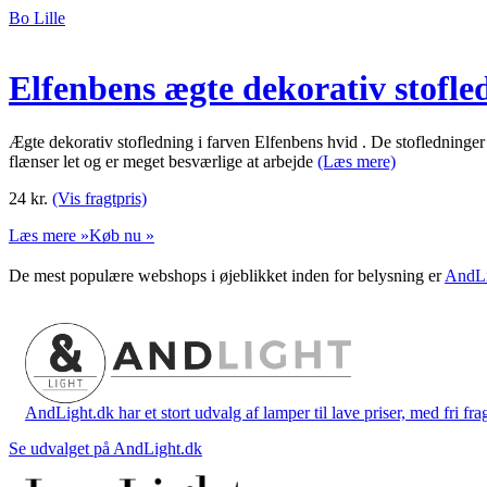
Bo Lille
Elfenbens ægte dekorativ stofle
Ægte dekorativ stofledning i farven Elfenbens hvid . De stofledninge
flænser let og er meget besværlige at arbejde
(Læs mere)
24
kr.
(Vis fragtpris)
Læs mere »
Køb nu »
De mest populære webshops i øjeblikket inden for belysning er
AndLi
AndLight.dk har et stort udvalg af lamper til lave priser, med fri frag
Se udvalget på AndLight.dk