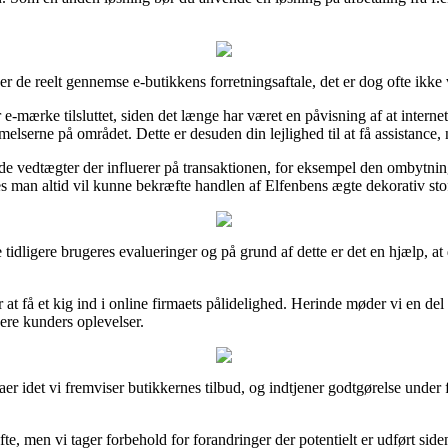
er de reelt gennemse e-butikkens forretningsaftale, det er dog ofte ikk
e-mærke tilsluttet, siden det længe har været en påvisning af at internet f
rne på området. Dette er desuden din lejlighed til at få assistance, n
e vedtægter der influerer på transaktionen, for eksempel den ombytning
s man altid vil kunne bekræfte handlen af Elfenbens ægte dekorativ stof
e tidligere brugeres evalueringer og på grund af dette er det en hjælp, a
få et kig ind i online firmaets pålidelighed. Herinde møder vi en del 
gere kunders oplevelser.
maer idet vi fremviser butikkernes tilbud, og indtjener godtgørelse unde
, men vi tager forbehold for forandringer der potentielt er udført side