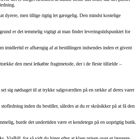
ledning.
jat dyrere, men tillige rigtig let gængelig. Den mindst kostelige
rund er det temmelig vigtigt at man finder leveringstidspunktet for
m imidlertid er afhængig af at bestillingen indsendes inden et givent
trække den mest letkøbte fragtmetode, der i de fleste tilfælde –
 set sig nødsaget til at trykke salgsværdien på en række af deres varer
tofledning inden du bestiller, således at du er skråsikker på at få den
melig, burde det undertiden være et kendetegn på en uoprigtig butik.
 ViaBill, for så vidt du higer efter at klare prisen over et længere