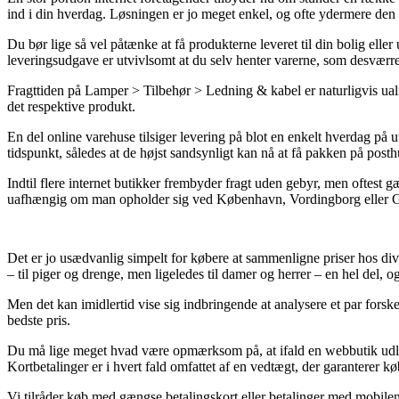
ind i din hverdag. Løsningen er jo meget enkel, og ofte ydermere den 
Du bør lige så vel påtænke at få produkterne leveret til din bolig eller
leveringsudgave er utvivlsomt at du selv henter varerne, som desværre 
Fragttiden på Lamper > Tilbehør > Ledning & kabel er naturligvis ualm
det respektive produkt.
En del online varehuse tilsiger levering på blot en enkelt hverdag på 
tidspunkt, således at de højst sandsynligt kan nå at få pakken på posth
Indtil flere internet butikker frembyder fragt uden gebyr, men oftest g
uafhængig om man opholder sig ved København, Vordingborg eller Gillel
Det er jo usædvanlig simpelt for købere at sammenligne priser hos diver
– til piger og drenge, men ligeledes til damer og herrer – en hel del,
Men det kan imidlertid vise sig indbringende at analysere et par forske
bedste pris.
Du må lige meget hvad være opmærksom på, at ifald en webbutik udlov
Kortbetalinger er i hvert fald omfattet af en vedtægt, der garanterer k
Vi tilråder køb med gængse betalingskort eller betalinger med mobilen.