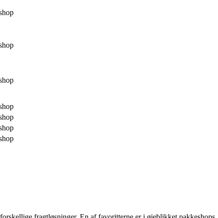
shop
shop
shop
shop
shop
shop
shop
orskellige fragtløsninger. En af favoritterne er i øjeblikket pakkeshops,