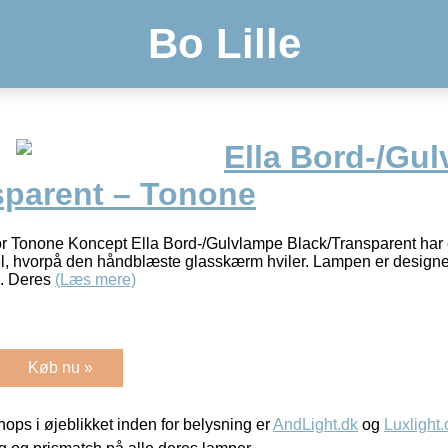
Bo Lille
Ella Bord-/Gu
sparent – Tonone
or Tonone Koncept Ella Bord-/Gulvlampe Black/Transparent har
stel, hvorpå den håndblæste glasskærm hviler. Lampen er designet
. Deres
(Læs mere)
Køb nu »
ps i øjeblikket inden for belysning er
AndLight.dk
og
Luxlight.