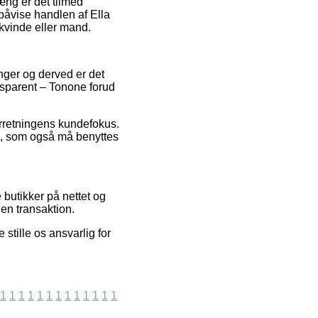
ng er det tilmed
påvise handlen af Ella
kvinde eller mand.
inger og derved er det
nsparent – Tonone forud
orretningens kundefokus.
øb, som også må benyttes
 butikker på nettet og
 en transaktion.
tille os ansvarlig for
1
1
1
1
1
1
1
1
1
1
1
1
1