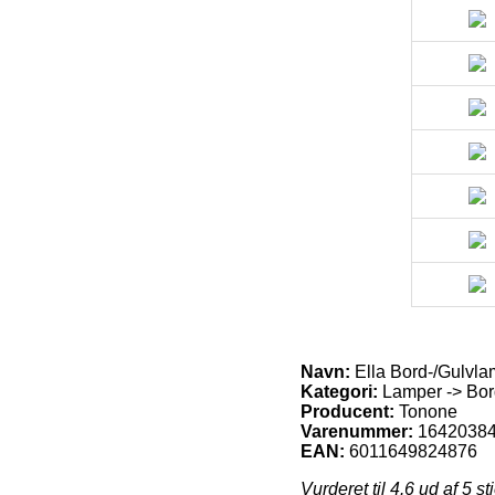
Navn:
Ella Bord-/Gulvla
Kategori:
Lamper -> Bor
Producent:
Tonone
Varenummer:
1642038
EAN:
6011649824876
Vurderet til
4.6
ud af 5 st