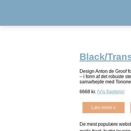
Black/Tran
Design Anton de Groof f
– i form af det robuste 
samarbejde med Tonone
6668
kr.
(Vis fragtpris)
Læs mere »
De mest populære websho