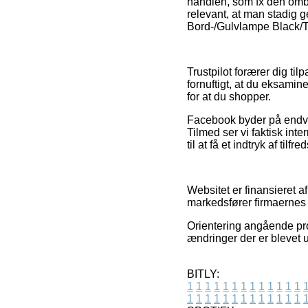
handlen, som fx den omb
relevant, at man stadig 
Bord-/Gulvlampe Black/Tr
Trustpilot forærer dig ti
fornuftigt, at du eksami
for at du shopper.
Facebook byder på endvid
Tilmed ser vi faktisk int
til at få et indtryk af til
Websitet er finansieret a
markedsfører firmaernes v
Orientering angående pro
ændringer der er blevet u
BITLY:
1
1
1
1
1
1
1
1
1
1
1
1
1
1
1
1
1
1
1
1
1
1
1
1
1
1