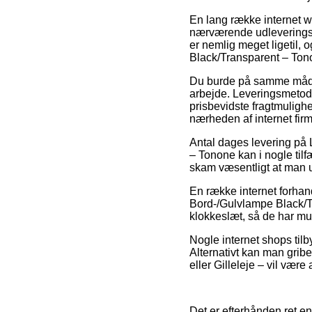
En lang række internet w
nærværende udleveringsst
er nemlig meget ligetil,
Black/Transparent – Ton
Du burde på samme måde p
arbejde. Leveringsmetod
prisbevidste fragtmulighe
nærheden af internet fir
Antal dages levering på
– Tonone kan i nogle tilf
skam væsentligt at man 
En række internet forhan
Bord-/Gulvlampe Black/Tr
klokkeslæt, så de har mu
Nogle internet shops tilb
Alternativt kan man gribe
eller Gilleleje – vil være 
Det er efterhånden ret enk