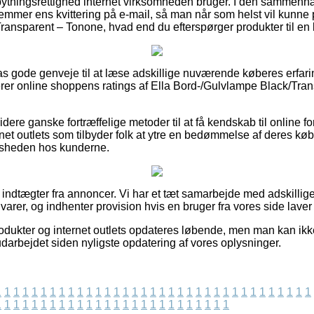
ytningsrettighed internet virksomheden bruger. I den sammenhæ
gemmer ens kvittering på e-mail, så man når som helst vil kunne 
ansparent – Tonone, hvad end du efterspørger produkter til en 
lpas gode genveje til at læse adskillige nuværende køberes erfar
nerer online shoppens ratings af Ella Bord-/Gulvlampe Black/Tra
ere ganske fortræffelige metoder til at få kendskab til online f
ernet outlets som tilbyder folk at ytre en bedømmelse af deres k
fredsheden hos kunderne.
f indtægter fra annoncer. Vi har et tæt samarbejde med adskillige
arer, og indhenter provision hvis en bruger fra vores side laver
dukter og internet outlets opdateres løbende, men man kan ikke s
darbejdet siden nyligste opdatering af vores oplysninger.
1
1
1
1
1
1
1
1
1
1
1
1
1
1
1
1
1
1
1
1
1
1
1
1
1
1
1
1
1
1
1
1
1
1
1
1
1
1
1
1
1
1
1
1
1
1
1
1
1
1
1
1
1
1
1
1
1
1
1
1
1