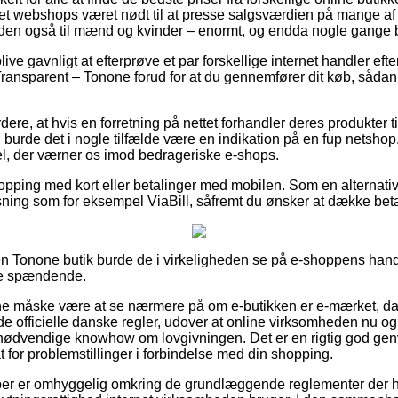
rnet webshops været nødt til at presse salgsværdien på mange af 
en også til mænd og kvinder – enormt, og endda nogle gange by
e gavnligt at efterprøve et par forskellige internet handler efte
ansparent – Tonone forud for at du gennemfører dit køb, sådan 
ere, at hvis en forretning på nettet forhandler deres produkter ti
t, burde det i nogle tilfælde være en indikation på en fup netsho
gel, der værner os imod bedrageriske e-shops.
shopping med kort eller betalinger med mobilen. Som en alternat
sning som for eksempel ViaBill, såfremt du ønsker at dække bet
 Tonone butik burde de i virkeligheden se på e-shoppens hande
ere spændende.
 måske være at se nærmere på om e-butikken er e-mærket, da d
e officielle danske regler, udover at online virksomheden nu og 
nødvendige knowhow om lovgivningen. Det er en rigtig god genv
t for problemstillinger i forbindelse med din shopping.
 køber er omhyggelig omkring de grundlæggende reglementer der h