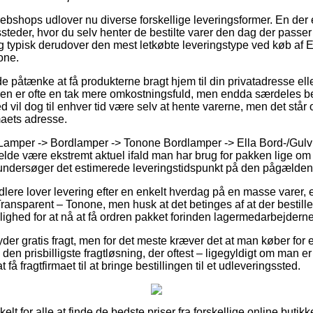
ebshops udlover nu diverse forskellige leveringsformer. En der 
eder, hvor du selv henter de bestilte varer den dag der passe
 og typisk derudover den mest letkøbte leveringstype ved køb af
one.
åtænke at få produkterne bragt hjem til din privatadresse eller
en er ofte en tak mere omkostningsfuld, men endda særdeles 
d vil dog til enhver tid være selv at hente varerne, men det står 
maets adresse.
 Lamper -> Bordlamper -> Tonone Bordlamper -> Ella Bord-/Gul
ælde være ekstremt aktuel ifald man har brug for pakken lige om li
undersøger det estimerede leveringstidspunkt på den pågælden
dlere lover levering efter en enkelt hverdag på en masse varer,
ansparent – Tonone, men husk at det betinges af at der bestilles
lighed for at nå at få ordren pakket forinden lagermedarbejdern
yder gratis fragt, men for det meste kræver det at man køber for 
 den prisbilligste fragtløsning, der oftest – ligegyldigt om man e
at få fragtfirmaet til at bringe bestillingen til et udleveringssted.
elt for alle at finde de bedste priser fra forskellige online butikk