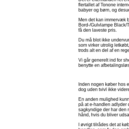
flertallet af Tonone inte
babyer og børn, og desud
Men det kan immervæk bliv
Bord-/Gulvlampe Black/Tr
få den laveste pris.
Du må blot ikke undervurd
som virker utrolig letkøb
trods alt en del af en re
Vi går generelt ind for 
benytte en afbetalingslø
Inden nogen køber hos en
dog uden tvivl ikke vid
En anden mulighed kunne
på at e-handlen adlyder d
sagkyndige der har den 
hånd, hvis du bliver udsa
I øvrigt tilrådes det at