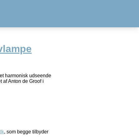
lvlampe
 et harmonisk udseende
 af Anton de Groof i
dk
, som begge tilbyder