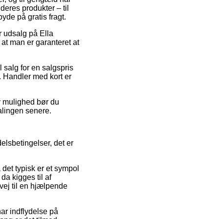
deres produkter – til
de på gratis fragt.
r udsalg på Ella
at man er garanteret at
l salg for en salgspris
p. Handler med kort er
iv mulighed bør du
alingen senere.
lsbetingelser, det er
et typisk er et sympol
da kigges til af
ej til en hjælpende
ar indflydelse på