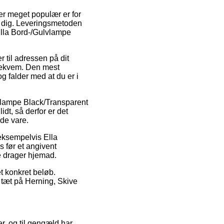
er meget populær er for
r dig. Leveringsmetoden
 Ella Bord-/Gulvlampe
 til adressen på dit
bekvem. Den mest
og falder med at du er i
vlampe Black/Transparent
dt, så derfor er det
de vare.
 eksempelvis Ella
 før et angivent
e drager hjemad.
et konkret beløb.
r tæt på Herning, Skive
er, og til gengæld har