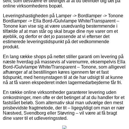
selv, som desværre er betinget af at du befinder dig tæt på
online virksomhedens bopæl.
Leveringshastigheden på Lamper -> Bordlamper -> Tonone
Bordlamper -> Ella Bord-/Gulvlampe White/Transparent –
Tonone kan vise sig at være usædvanlig bestemmende i
tilfælde af at man står og skal bruge dine nye varer om et
øjeblik, og derfor er det jo passende at vi efterser det
estimerede leveringstidspunkt på det vedkommende
produkt.
En lang række shops på nettet stiller garanti om levering på
næste hverdag på massevis af varenumre, eksempelvis Ella
Bord-/Gulvlampe White/Transparent – Tonone, som alligevel
afhænger af at bestillingen køres igennem før et fast
tidspunkt, med hensynstagen til at de har udsigt til at kunne
nå at få varen ekspederet inden lagermedarbejderne får fri.
En række online virksomheder garanterer levering uden
omkostninger, men ofte er det betinget af at du handler for et
fastslået beløb. Som alternativ skal man udvælge den mest
prisbevidste fragtmetode, der tit – ligegyldigt om man er nær
Næstved, Svendborg eller Støvring – vil være at få bragt
dine varer til et udleveringssted.