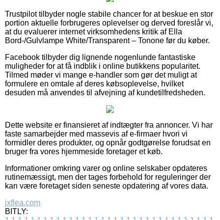
Trustpilot tilbyder nogle stabile chancer for at beskue en stor
portion aktuelle forbrugeres oplevelser og derved foreslår vi,
at du evaluerer internet virksomhedens kritik af Ella
Bord-/Gulvlampe White/Transparent – Tonone før du køber.
Facebook tilbyder dig lignende nogenlunde fantastiske
muligheder for at få indblik i online butikkens popularitet.
Tilmed møder vi mange e-handler som gør det muligt at
formulere en omtale af deres købsoplevelse, hvilket
desuden må anvendes til afvejning af kundetilfredsheden.
Dette website er finansieret af indtægter fra annoncer. Vi har
faste samarbejder med massevis af e-firmaer hvori vi
formidler deres produkter, og opnår godtgørelse forudsat en
bruger fra vores hjemmeside foretager et køb.
Informationer omkring varer og online selskaber opdateres
rutinemæssigt, men der tages forbehold for reguleringer der
kan være foretaget siden seneste opdatering af vores data.
jxflea.com
BITLY: