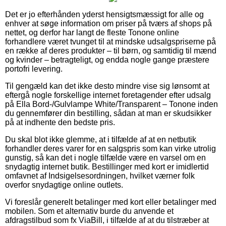
Det er jo efterhånden yderst hensigtsmæssigt for alle og
enhver at søge information om priser på tværs af shops på
nettet, og derfor har langt de fleste Tonone online
forhandlere været tvunget til at mindske udsalgspriserne på
en række af deres produkter – til børn, og samtidig til mænd
og kvinder – betragteligt, og endda nogle gange præstere
portofri levering.
Til gengæld kan det ikke desto mindre vise sig lønsomt at
eftergå nogle forskellige internet foretagender efter udsalg
på Ella Bord-/Gulvlampe White/Transparent – Tonone inden
du gennemfører din bestilling, sådan at man er skudsikker
på at indhente den bedste pris.
Du skal blot ikke glemme, at i tilfælde af at en netbutik
forhandler deres varer for en salgspris som kan virke utrolig
gunstig, så kan det i nogle tilfælde være en varsel om en
snydagtig internet butik. Bestillinger med kort er imidlertid
omfavnet af Indsigelsesordningen, hvilket værner folk
overfor snydagtige online outlets.
Vi foreslår generelt betalinger med kort eller betalinger med
mobilen. Som et alternativ burde du anvende et
afdragstilbud som fx ViaBill, i tilfælde af at du tilstræber at