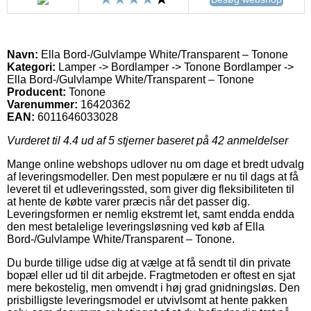
Navn:
Ella Bord-/Gulvlampe White/Transparent – Tonone
Kategori:
Lamper -> Bordlamper -> Tonone Bordlamper ->
Ella Bord-/Gulvlampe White/Transparent – Tonone
Producent:
Tonone
Varenummer:
16420362
EAN:
6011646033028
Vurderet til
4.4
ud af 5 stjerner baseret på
42
anmeldelser
Mange online webshops udlover nu om dage et bredt udvalg
af leveringsmodeller. Den mest populære er nu til dags at få
leveret til et udleveringssted, som giver dig fleksibiliteten til
at hente de købte varer præcis når det passer dig.
Leveringsformen er nemlig ekstremt let, samt endda endda
den mest betalelige leveringsløsning ved køb af Ella
Bord-/Gulvlampe White/Transparent – Tonone.
Du burde tillige udse dig at vælge at få sendt til din private
bopæl eller ud til dit arbejde. Fragtmetoden er oftest en sjat
mere bekostelig, men omvendt i høj grad gnidningsløs. Den
prisbilligste leveringsmodel er utvivlsomt at hente pakken