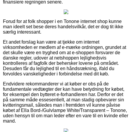
finansiere regningen senere.
Forud for at folk shopper i en Tonone internet shop kunne
man ideelt set bese deres handelsvilkår, det er dog tit ikke
særlig interessant.
Et andet forslag kan være at tjekke om internet
virksomheden er medlem af e-mærke ordningen, grundet at
det skulle være en tryghed om at e-shoppen forsvarer de
danske regler, udover at netshoppen lejlighedsvis
kontrolleres af fagfolk der behersker lovene på området.
Desuden får du lejlighed til en håndsrækning, ifald du
forvoldes vanskeligheder i forbindelse med dit køb.
Endvidere rekommanderer vi at køber er obs på de
fundamentale vedtægter der kan have betydning for købet,
for eksempel den bytteret e-forhandleren har. Derfor er det
på samme måde essesentielt, at man stadig opbevarer sin
kvitteringsmail, således man i fremtiden vil kunne påvise
købet af Ella Bord-/Gulvlampe White/Transparent – Tonone,
uden hensyn til om man leder efter en vare til en kvinde eller
mand.