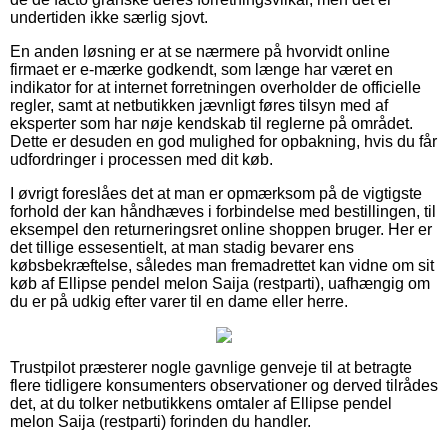
undertiden ikke særlig sjovt.
En anden løsning er at se nærmere på hvorvidt online
firmaet er e-mærke godkendt, som længe har været en
indikator for at internet forretningen overholder de officielle
regler, samt at netbutikken jævnligt føres tilsyn med af
eksperter som har nøje kendskab til reglerne på området.
Dette er desuden en god mulighed for opbakning, hvis du får
udfordringer i processen med dit køb.
I øvrigt foreslåes det at man er opmærksom på de vigtigste
forhold der kan håndhæves i forbindelse med bestillingen, til
eksempel den returneringsret online shoppen bruger. Her er
det tillige essesentielt, at man stadig bevarer ens
købsbekræftelse, således man fremadrettet kan vidne om sit
køb af Ellipse pendel melon Saija (restparti), uafhængig om
du er på udkig efter varer til en dame eller herre.
Trustpilot præsterer nogle gavnlige genveje til at betragte
flere tidligere konsumenters observationer og derved tilrådes
det, at du tolker netbutikkens omtaler af Ellipse pendel
melon Saija (restparti) forinden du handler.