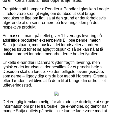
du er i kort afstand af netshoppens hjemsted.
Fragttiden på Lamper > Pendler > Pendler i glas kan i nogle
tilfælde være særligt vigtig om du absolut skal bruge
produkterne lige om lidt, så af den grund er det forholdsvis
afgørende at du ser nærmere på leveringstiden på det
respektive produkt.
En masse firmaer på nettet giver 1 hverdags levering på
adskillige produkter, eksempelvis Ellipse pendel melon
Saija (restparti), men husk at det forudsætter at ordren
lægges forud for et nøjagtigt tidspunkt, så de kan nå at få
pakken ordnet forinden medarbejderne holder fyraften.
Enkelte e-handler i Danmark yder fragtfri levering, men
typisk er det forudsat at der bestilles for et præcist beløb.
Desuden skal du foretrække den billigste leveringsmåde,
som gerne – ligegyldigt om du bor tæt på Horsens, Grenaa
eller Tønder – vil blive at få dem til at bringe din ordre til et
udleveringssted.
Det er rigtig fremkommeligt for almindelige dødelige at søge
information om priser fra forskellige e-handler, og derfor har
mange Saija outlets på nettet ikke kunne lade være med at