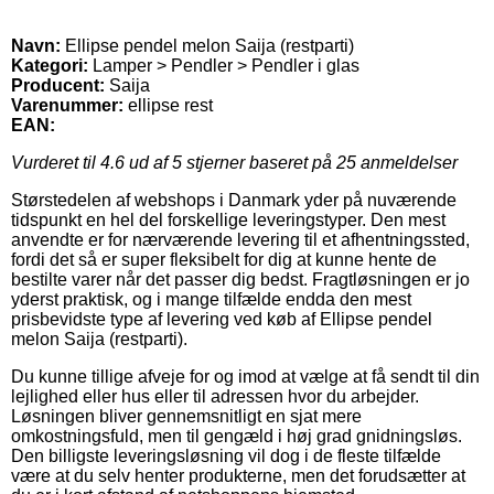
Navn:
Ellipse pendel melon Saija (restparti)
Kategori:
Lamper > Pendler > Pendler i glas
Producent:
Saija
Varenummer:
ellipse rest
EAN:
Vurderet til
4.6
ud af 5 stjerner baseret på
25
anmeldelser
Størstedelen af webshops i Danmark yder på nuværende
tidspunkt en hel del forskellige leveringstyper. Den mest
anvendte er for nærværende levering til et afhentningssted,
fordi det så er super fleksibelt for dig at kunne hente de
bestilte varer når det passer dig bedst. Fragtløsningen er jo
yderst praktisk, og i mange tilfælde endda den mest
prisbevidste type af levering ved køb af Ellipse pendel
melon Saija (restparti).
Du kunne tillige afveje for og imod at vælge at få sendt til din
lejlighed eller hus eller til adressen hvor du arbejder.
Løsningen bliver gennemsnitligt en sjat mere
omkostningsfuld, men til gengæld i høj grad gnidningsløs.
Den billigste leveringsløsning vil dog i de fleste tilfælde
være at du selv henter produkterne, men det forudsætter at