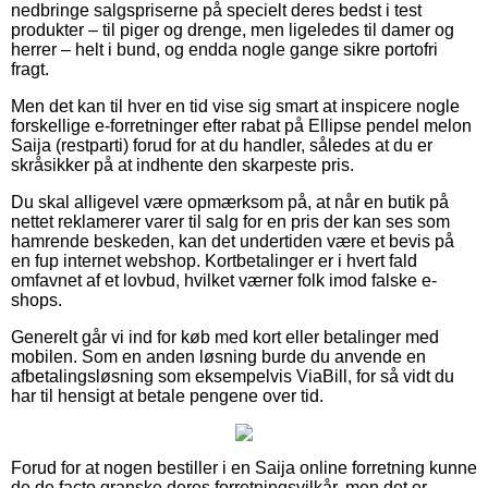
nedbringe salgspriserne på specielt deres bedst i test
produkter – til piger og drenge, men ligeledes til damer og
herrer – helt i bund, og endda nogle gange sikre portofri
fragt.
Men det kan til hver en tid vise sig smart at inspicere nogle
forskellige e-forretninger efter rabat på Ellipse pendel melon
Saija (restparti) forud for at du handler, således at du er
skråsikker på at indhente den skarpeste pris.
Du skal alligevel være opmærksom på, at når en butik på
nettet reklamerer varer til salg for en pris der kan ses som
hamrende beskeden, kan det undertiden være et bevis på
en fup internet webshop. Kortbetalinger er i hvert fald
omfavnet af et lovbud, hvilket værner folk imod falske e-
shops.
Generelt går vi ind for køb med kort eller betalinger med
mobilen. Som en anden løsning burde du anvende en
afbetalingsløsning som eksempelvis ViaBill, for så vidt du
har til hensigt at betale pengene over tid.
Forud for at nogen bestiller i en Saija online forretning kunne
de de facto granske deres forretningsvilkår, men det er