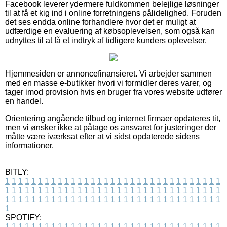
Facebook leverer ydermere fuldkommen belejlige løsninger
til at få et kig ind i online forretningens pålidelighed. Foruden
det ses endda online forhandlere hvor det er muligt at
udfærdige en evaluering af købsoplevelsen, som også kan
udnyttes til at få et indtryk af tidligere kunders oplevelser.
Hjemmesiden er annoncefinansieret. Vi arbejder sammen
med en masse e-butikker hvori vi formidler deres varer, og
tager imod provision hvis en bruger fra vores website udfører
en handel.
Orientering angående tilbud og internet firmaer opdateres tit,
men vi ønsker ikke at påtage os ansvaret for justeringer der
måtte være iværksat efter at vi sidst opdaterede sidens
informationer.
BITLY:
1
1
1
1
1
1
1
1
1
1
1
1
1
1
1
1
1
1
1
1
1
1
1
1
1
1
1
1
1
1
1
1
1
1
1
1
1
1
1
1
1
1
1
1
1
1
1
1
1
1
1
1
1
1
1
1
1
1
1
1
1
1
1
1
1
1
1
1
1
1
1
1
1
1
1
1
1
1
1
1
1
1
1
1
1
1
1
1
1
1
1
1
1
1
1
1
1
1
1
1
SPOTIFY:
1
1
1
1
1
1
1
1
1
1
1
1
1
1
1
1
1
1
1
1
1
1
1
1
1
1
1
1
1
1
1
1
1