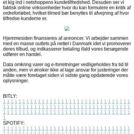
et kig ind i netshoppens kundetilfredshed. Desuden ser vi
faktisk online virksomheder hvor du kan formulere en kritik af
ordreforløbet, hvilket tilmed bør benyttes til afvejning af hvor
tilfredse kunderne er.
Hjemmesiden finansieres af annoncer. Vi arbejder sammen
med en masse outlets på nettet i Danmark idet vi promoverer
deres tilbud, og indkasserer betaling ifald vores besøgende
udfører en handel.
Data omkring varer og e-forretninger vedligeholdes fra tid til
anden, men vi ønsker ikke at tage ansvar for justeringer der
måtte være foretaget siden vi sidste gang opdaterede vores
oplysninger.
BITLY:
1
1
1
1
1
1
1
1
1
1
1
1
1
1
1
1
1
1
1
1
1
1
1
1
1
1
1
1
1
1
1
1
1
1
1
1
1
1
1
1
1
1
1
1
1
1
1
1
1
1
1
1
1
1
1
1
1
1
1
1
1
1
1
1
1
1
1
1
1
1
1
1
1
1
1
1
1
1
1
1
1
1
1
1
1
1
1
1
1
1
1
1
1
1
1
1
1
1
1
1
SPOTIFY:
1
1
1
1
1
1
1
1
1
1
1
1
1
1
1
1
1
1
1
1
1
1
1
1
1
1
1
1
1
1
1
1
1
1
1
1
1
1
1
1
1
1
1
1
1
1
1
1
1
1
1
1
1
1
1
1
1
1
1
1
1
1
1
1
1
1