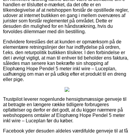
handlen er tilsluttet e-mærket, da det ofte er en
tilkendegivelse af at netshoppen forstår de opstillede regler,
udover at internet butikken en gang i mellem overværes af
jurister som forstår reglementet på området. Dette er
desuden din mulighed for en håndsrækning, hvis du
forvoldes dilemmaer med din bestilling.
Endvidere foreslåes det at kunden er opmærksom på de
elementære retningslinjer der har indflydelse på ordren,
f.eks. den returpolitik butikken tilsikrer. I den forbindelse er
det i øvrigt vigtigt, at man til enhver tid beholder ens faktura,
således man senere kan bekræfte sin shopping af
Elophæng Hope Pendel 5 meter inkl wire – Luceplan,
uafhængig om man er på udkig efter et produkt til en dreng
eller pige.
Trustpilot leverer nogenlunde hensigtsmæssige genveje til
at betragte en længere række tidligere forbrugeres
opfattelser og derfor er det godt, at du kigger nærmere på
webshoppens omtaler af Elophæng Hope Pendel 5 meter
inkl wire – Luceplan før du køber.
Facebook yder desuden aldeles værdifulde genveje til at få