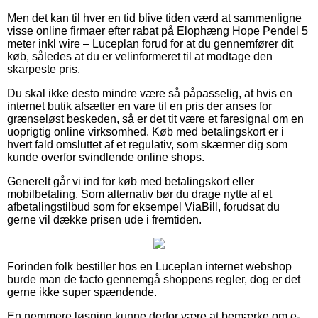
Men det kan til hver en tid blive tiden værd at sammenligne
visse online firmaer efter rabat på Elophæng Hope Pendel 5
meter inkl wire – Luceplan forud for at du gennemfører dit
køb, således at du er velinformeret til at modtage den
skarpeste pris.
Du skal ikke desto mindre være så påpasselig, at hvis en
internet butik afsætter en vare til en pris der anses for
grænseløst beskeden, så er det tit være et faresignal om en
uoprigtig online virksomhed. Køb med betalingskort er i
hvert fald omsluttet af et regulativ, som skærmer dig som
kunde overfor svindlende online shops.
Generelt går vi ind for køb med betalingskort eller
mobilbetaling. Som alternativ bør du drage nytte af et
afbetalingstilbud som for eksempel ViaBill, forudsat du
gerne vil dække prisen ude i fremtiden.
Forinden folk bestiller hos en Luceplan internet webshop
burde man de facto gennemgå shoppens regler, dog er det
gerne ikke super spændende.
En nemmere løsning kunne derfor være at bemærke om e-