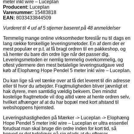
meter inkl wire – Luceplan
Producent:
Luceplan
Varenummer:
15483818
EAN:
8033433844509
Vurderet til
4
ud af 5 stjerner baseret på
48
anmeldelser
Temmelig mange online virksomheder foreslår nu til dags en
lang række forskellige leveringsmetoder. En af dem der er
mest populær er p.t. at få bragt ordren til en pakkeshop, og
så henter du bare din ordre lige når det passer dig.
Leveringsmetoden er nemlig temmelig overkommelig, og
oftest ydermere den mest betalelige leveringsudgave ved
køb af Elophæng Hope Pendel 5 meter inkl wire – Luceplan.
Du kan lige så vel tænke over at få det leveret til din adresse
eller til hvor du arbejder. Fragtmuligheden bliver jævnligt et
hak dyrere, men samtidig vældig bekvem. Den mindst
kostelige fragtmetode vil dog altid være at hente ordren selv,
hvilket afhænger af at du har bopæl med kort afstand til
webshoppens hjemsted.
Leveringshastigheden på Mærker -> Luceplan -> Elophæng
Hope Pendel 5 meter inkl wire – Luceplan er ultra essentiel
forudsat man skal bruge din ordre inden for kort tid, så
herved er det tydeligvis på sin plads at du efterser