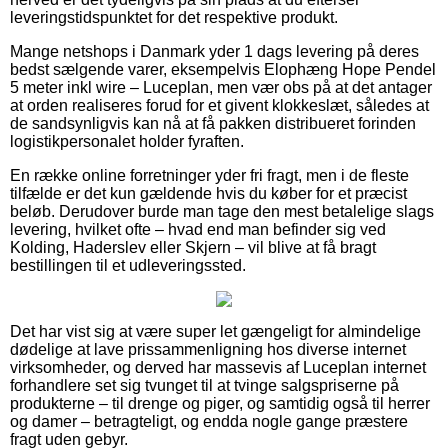
leveringstidspunktet for det respektive produkt.
Mange netshops i Danmark yder 1 dags levering på deres
bedst sælgende varer, eksempelvis Elophæng Hope Pendel
5 meter inkl wire – Luceplan, men vær obs på at det antager
at orden realiseres forud for et givent klokkeslæt, således at
de sandsynligvis kan nå at få pakken distribueret forinden
logistikpersonalet holder fyraften.
En række online forretninger yder fri fragt, men i de fleste
tilfælde er det kun gældende hvis du køber for et præcist
beløb. Derudover burde man tage den mest betalelige slags
levering, hvilket ofte – hvad end man befinder sig ved
Kolding, Haderslev eller Skjern – vil blive at få bragt
bestillingen til et udleveringssted.
Det har vist sig at være super let gængeligt for almindelige
dødelige at lave prissammenligning hos diverse internet
virksomheder, og derved har massevis af Luceplan internet
forhandlere set sig tvunget til at tvinge salgspriserne på
produkterne – til drenge og piger, og samtidig også til herrer
og damer – betragteligt, og endda nogle gange præstere
fragt uden gebyr.