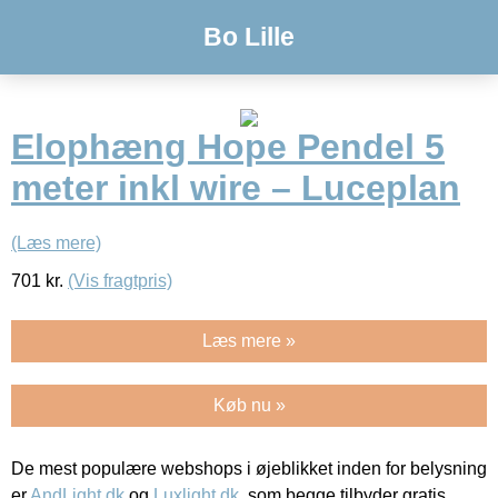
Bo Lille
Elophæng Hope Pendel 5
meter inkl wire – Luceplan
(Læs mere)
701
kr.
(Vis fragtpris)
Læs mere »
Køb nu »
De mest populære webshops i øjeblikket inden for belysning
er
AndLight.dk
og
Luxlight.dk
, som begge tilbyder gratis