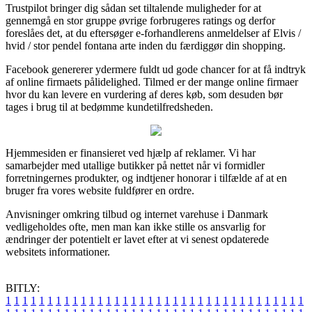
Trustpilot bringer dig sådan set tiltalende muligheder for at
gennemgå en stor gruppe øvrige forbrugeres ratings og derfor
foreslåes det, at du eftersøger e-forhandlerens anmeldelser af Elvis /
hvid / stor pendel fontana arte inden du færdiggør din shopping.
Facebook genererer ydermere fuldt ud gode chancer for at få indtryk
af online firmaets pålidelighed. Tilmed er der mange online firmaer
hvor du kan levere en vurdering af deres køb, som desuden bør
tages i brug til at bedømme kundetilfredsheden.
Hjemmesiden er finansieret ved hjælp af reklamer. Vi har
samarbejder med utallige butikker på nettet når vi formidler
forretningernes produkter, og indtjener honorar i tilfælde af at en
bruger fra vores website fuldfører en ordre.
Anvisninger omkring tilbud og internet varehuse i Danmark
vedligeholdes ofte, men man kan ikke stille os ansvarlig for
ændringer der potentielt er lavet efter at vi senest opdaterede
websitets informationer.
BITLY:
1
1
1
1
1
1
1
1
1
1
1
1
1
1
1
1
1
1
1
1
1
1
1
1
1
1
1
1
1
1
1
1
1
1
1
1