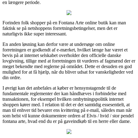
en længere periode.
Forinden folk shopper på en Fontana Arte online butik kan man
faktisk se på netshoppens forretningsbetingelser, men det er
naturligvis ikke super interessant.
En anden løsning kan derfor være at undersøge om online
forretningen er godkendt af e-mærket, hvilket længe har været et
bevis på at internet selskabet overholder den officielle danske
lovgivning, tillige med at forretningen tit vurderes af fagmænd der er
meget bekendte med reglerne på området. Dette er desuden en god
mulighed for at få hjælp, når du bliver udsat for vanskeligheder ved
din ordre.
I øvrigt kan det anbefales at køber er hensynstagende til de
fundamentale reglementer der kan håndhæves i forbindelse med
transaktionen, for eksempel hvilken ombytningspolitik internet
shoppen kører med. I relation til det er det samtidig essesentielt, at
man til enhver tid bevarer ens kvittering på e-mail, således man når
som helst vil kunne dokumentere ordren af Elvis / hvid / stor pendel
fontana arte, hvad end du er på gaveindkøb til en herre eller dame.