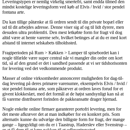
Leveringstypen er nemlig virkelig smertefri, samt endda tilmed den
mindst kostelige leveringsform ved køb af Elvis / hvid / stor pendel
fontana arte.
Du kan tillige påtænke at få ordren sendt til din private bopæl eller
ud til dit arbejdes adresse. Denne viser sig af og til lidt dyrere, men
desuden ultra problemfri. Den mest letkøbte form for fragt vil dog
altid være at hente varerne selv, hvilket betinges af at du er med kort
afstand til internet selskabets tilholdssted.
Fragtperioden på Rum > Køkken > Lamper til spisebordet kan i
nogle tilfælde være super central når vi mangler din ordre om kort
tid, så af den grund er det i sandhed passende at vi ser tidshorisonten
for levering ved det vedkommende produkt.
Masser af online virksomheder annoncerer muligheden for dag-til-
dag levering på deres primære varenumre, eksempelvis Elvis / hvid /
stor pendel fontana arte, som påkræver at ordren laves forud for et
givent klokkeslæt, med det formål at de højst sandsynligt kan nå at
få varerne distribueret forinden de pakkeansatte drager hjemad.
Nogle enkelte online firmaer garanterer portofri levering, men for
det meste afkræver det at man indkøber for en konkret pris. Som
alternativ kunne du udvælge den billigste form for fragt, der mange
gange – ligegyldigt om du er i Taastrup, Haderslev eller Svenstrup –
er at få dem til at køre pakken til et udleveringssted.