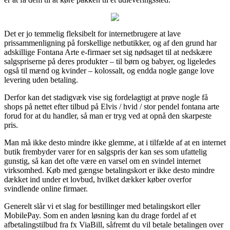
Det er jo temmelig fleksibelt for internetbrugere at lave
prissammenligning på forskellige netbutikker, og af den grund har
adskillige Fontana Arte e-firmaer set sig nødsaget til at nedskære
salgspriserne på deres produkter – til børn og babyer, og ligeledes
også til mænd og kvinder – kolossalt, og endda nogle gange love
levering uden betaling.
Derfor kan det stadigvæk vise sig fordelagtigt at prøve nogle få
shops på nettet efter tilbud på Elvis / hvid / stor pendel fontana arte
forud for at du handler, så man er tryg ved at opnå den skarpeste
pris.
Man må ikke desto mindre ikke glemme, at i tilfælde af at en internet
butik frembyder varer for en salgspris der kan ses som ufattelig
gunstig, så kan det ofte være en varsel om en svindel internet
virksomhed. Køb med gængse betalingskort er ikke desto mindre
dækket ind under et lovbud, hvilket dækker køber overfor
svindlende online firmaer.
Generelt slår vi et slag for bestillinger med betalingskort eller
MobilePay. Som en anden løsning kan du drage fordel af et
afbetalingstilbud fra fx ViaBill, såfremt du vil betale betalingen over