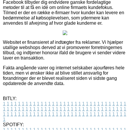
Facebook tilbyder dig endvidere ganske fordelagtige
metoder til at få en idé om online firmaets kundefokus.
Tilmed er der en række e-firmaer hvor kunder kan levere en
bedømmelse af købsoplevelsen, som ydermere kan
anvendes til afvejning af hvor glade kunderne er.
Websitet er finansieret af indtægter fra reklamer. Vi hjælper
utallige webshops derved at vi promoverer forretningernes
tilbud, og indtjener honorar ifald de brugere vi sender videre
laver en transaktion.
Fakta angående varer og internet selskaber ajourføres hele
tiden, men vi ønsker ikke at blive stillet ansvarlig for
forandringer der er blevet realiseret siden vi sidste gang
opdaterede de anvendte data.
BITLY:
1
1
1
1
1
1
1
1
1
1
1
1
1
1
1
1
1
1
1
1
1
1
1
1
1
1
1
1
1
1
1
1
1
1
1
1
1
1
1
1
1
1
1
1
1
1
1
1
1
1
1
1
1
1
1
1
1
1
1
1
1
1
1
1
1
1
1
1
1
1
1
1
1
1
1
1
1
1
1
1
1
1
1
1
1
1
1
1
1
1
1
1
1
1
1
1
1
1
1
1
SPOTIFY:
1
1
1
1
1
1
1
1
1
1
1
1
1
1
1
1
1
1
1
1
1
1
1
1
1
1
1
1
1
1
1
1
1