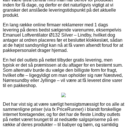
inden for få dage, og derfor er det naturligvis vigtigt at vi
gransker det anslåede leveringstidspunkt på det aktuelle
produkt.
En lang række online firmaer reklamerer med 1 dags
levering på deres bedst sælgende varenumre, eksempelvis
Emanuel Loftventilator Ø132 Silver – Lindby, hvilket dog
antager at ordren placeres før et besluttet klokkeslæt, sådan
at de højst sandsynligt kan nå at få varen afsendt forud for at
pakkepersonalet drager hjemad.
En hel del outlets på nettet tilbyder gratis levering, men
typisk er det så præmissen at du aftager for en bestemt sum.
Som alternativ burde du vælge den billigste form for fragt,
hvilket ofte – ligegyldigt om man opholder sig nær Næstved,
Nørresundby eller Jyllinge – vil være at få leveret dine varer
til en pakkeshop.
Det har vist sig at være særligt hensigtsmæssigt for os alle at
sammenligne priser (via fx PriceRunner) i blandt forskellige
internet foretagender, og for det har de fleste Lindby outlets
på nettet været tvunget til at nedsætte salgspriserne på en
række af deres produkter – til babyer og børn, og samtidig