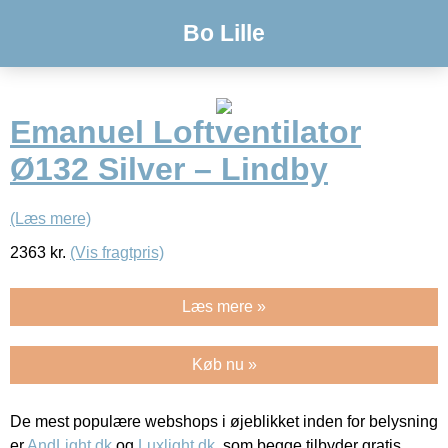
Bo Lille
Emanuel Loftventilator
Ø132 Silver – Lindby
(Læs mere)
2363
kr.
(Vis fragtpris)
Læs mere »
Køb nu »
De mest populære webshops i øjeblikket inden for belysning
er
AndLight.dk
og
Luxlight.dk
, som begge tilbyder gratis