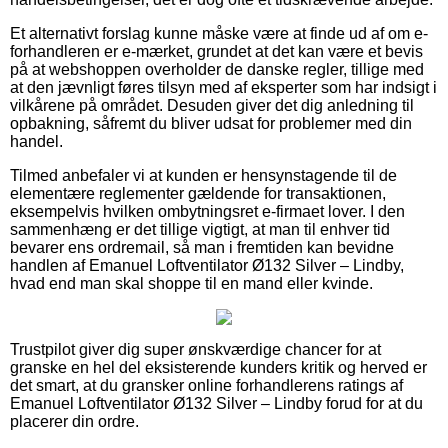
Et alternativt forslag kunne måske være at finde ud af om e-
forhandleren er e-mærket, grundet at det kan være et bevis
på at webshoppen overholder de danske regler, tillige med
at den jævnligt føres tilsyn med af eksperter som har indsigt i
vilkårene på området. Desuden giver det dig anledning til
opbakning, såfremt du bliver udsat for problemer med din
handel.
Tilmed anbefaler vi at kunden er hensynstagende til de
elementære reglementer gældende for transaktionen,
eksempelvis hvilken ombytningsret e-firmaet lover. I den
sammenhæng er det tillige vigtigt, at man til enhver tid
bevarer ens ordremail, så man i fremtiden kan bevidne
handlen af Emanuel Loftventilator Ø132 Silver – Lindby,
hvad end man skal shoppe til en mand eller kvinde.
Trustpilot giver dig super ønskværdige chancer for at
granske en hel del eksisterende kunders kritik og herved er
det smart, at du gransker online forhandlerens ratings af
Emanuel Loftventilator Ø132 Silver – Lindby forud for at du
placerer din ordre.