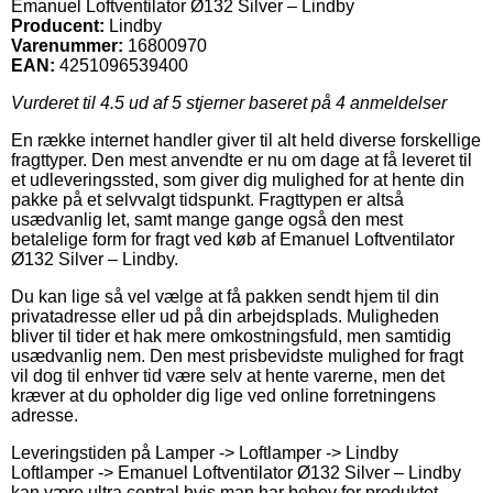
Emanuel Loftventilator Ø132 Silver – Lindby
Producent:
Lindby
Varenummer:
16800970
EAN:
4251096539400
Vurderet til
4.5
ud af 5 stjerner baseret på
4
anmeldelser
En række internet handler giver til alt held diverse forskellige
fragttyper. Den mest anvendte er nu om dage at få leveret til
et udleveringssted, som giver dig mulighed for at hente din
pakke på et selvvalgt tidspunkt. Fragttypen er altså
usædvanlig let, samt mange gange også den mest
betalelige form for fragt ved køb af Emanuel Loftventilator
Ø132 Silver – Lindby.
Du kan lige så vel vælge at få pakken sendt hjem til din
privatadresse eller ud på din arbejdsplads. Muligheden
bliver til tider et hak mere omkostningsfuld, men samtidig
usædvanlig nem. Den mest prisbevidste mulighed for fragt
vil dog til enhver tid være selv at hente varerne, men det
kræver at du opholder dig lige ved online forretningens
adresse.
Leveringstiden på Lamper -> Loftlamper -> Lindby
Loftlamper -> Emanuel Loftventilator Ø132 Silver – Lindby
kan være ultra central hvis man har behov for produktet