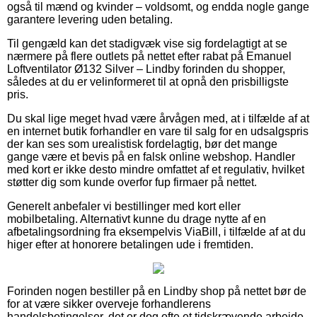
også til mænd og kvinder – voldsomt, og endda nogle gange
garantere levering uden betaling.
Til gengæld kan det stadigvæk vise sig fordelagtigt at se
nærmere på flere outlets på nettet efter rabat på Emanuel
Loftventilator Ø132 Silver – Lindby forinden du shopper,
således at du er velinformeret til at opnå den prisbilligste
pris.
Du skal lige meget hvad være årvågen med, at i tilfælde af at
en internet butik forhandler en vare til salg for en udsalgspris
der kan ses som urealistisk fordelagtig, bør det mange
gange være et bevis på en falsk online webshop. Handler
med kort er ikke desto mindre omfattet af et regulativ, hvilket
støtter dig som kunde overfor fup firmaer på nettet.
Generelt anbefaler vi bestillinger med kort eller
mobilbetaling. Alternativt kunne du drage nytte af en
afbetalingsordning fra eksempelvis ViaBill, i tilfælde af at du
higer efter at honorere betalingen ude i fremtiden.
Forinden nogen bestiller på en Lindby shop på nettet bør de
for at være sikker overveje forhandlerens
handelsbetingelser, det er dog ofte et tidskrævende arbejde.