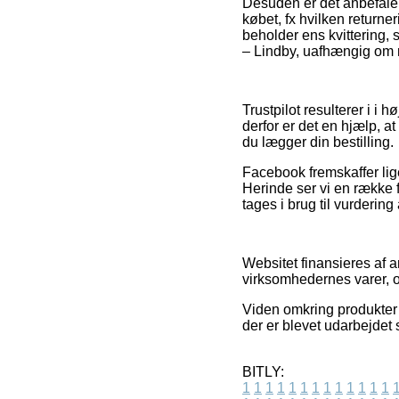
Desuden er det anbefale
købet, fx hvilken returne
beholder ens kvittering,
– Lindby, uafhængig om ma
Trustpilot resulterer i i 
derfor er det en hjælp, a
du lægger din bestilling.
Facebook fremskaffer lige
Herinde ser vi en række 
tages i brug til vurdering
Websitet finansieres af a
virksomhedernes varer, 
Viden omkring produkter o
der er blevet udarbejdet 
BITLY:
1
1
1
1
1
1
1
1
1
1
1
1
1