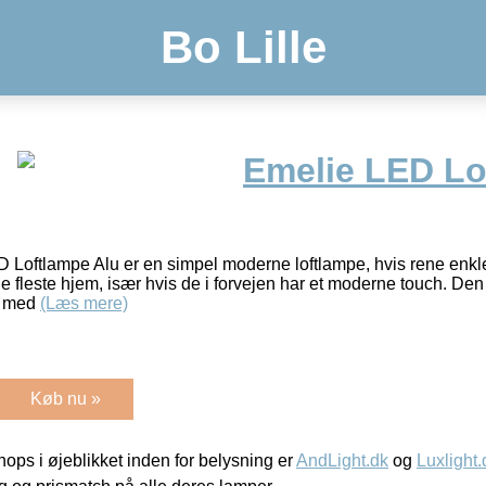
Bo Lille
Emelie LED Lo
oftlampe Alu er en simpel moderne loftlampe, hvis rene enkle 
e fleste hjem, især hvis de i forvejen har et moderne touch. Den
r med
(Læs mere)
Køb nu »
ps i øjeblikket inden for belysning er
AndLight.dk
og
Luxlight.