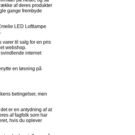
 række af deres produkter
nogle gange frembyde
å Emelie LED Loftlampe
.
varer til salg for en pris
rnet webshop.
d svindlende internet
enytte en løsning på
kkens betingelser, men
et er en antydning af at
deres af fagfolk som har
eret, hvis du oplever