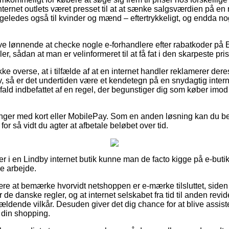
nternet outlets været presset til at at sænke salgsværdien på en
 ligeledes også til kvinder og mænd – eftertrykkeligt, og endda 
ive lønnende at checke nogle e-forhandlere efter rabatkoder p
ler, sådan at man er velinformeret til at få fat i den skarpeste pris
 overse, at i tilfælde af at en internet handler reklamerer deres 
v, så er det undertiden være et kendetegn på en snydagtig inte
rt fald indbefattet af en regel, der begunstiger dig som køber imo
alinger med kort eller MobilePay. Som en anden løsning kan du b
 for så vidt du agter at afbetale beløbet over tid.
er i en Lindby internet butik kunne man de facto kigge på e-buti
de arbejde.
e at bemærke hvorvidt netshoppen er e-mærke tilsluttet, siden d
 de danske regler, og at internet selskabet fra tid til anden revi
ældende vilkår. Desuden giver det dig chance for at blive assist
din shopping.