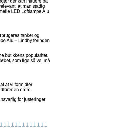
er der kan influere på
relevant, at man stadig
Emelie LED Loftlampe Alu
forbrugeres tanker og
ampe Alu – Lindby forinden
ne butikkens popularitet.
løbet, som lige så vel må
f at vi formidler
dfører en ordre.
nsvarlig for justeringer
1
1
1
1
1
1
1
1
1
1
1
1
1