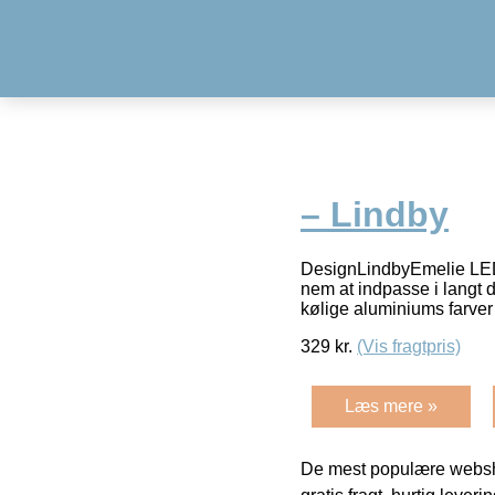
– Lindby
DesignLindbyEmelie LED L
nem at indpasse i langt d
kølige aluminiums farve
329
kr.
(Vis fragtpris)
Læs mere »
De mest populære websho