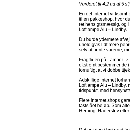
Vurderet til
4.2
ud af 5 st
En del internet virksomhe
til en pakkeshop, hvor du
ret hensigtsmæssig, og 
Loftlampe Alu – Lindby.
Du burde ydermere afveje 
uheldigvis lidt mere peb
selv at hente varerne, m
Fragttiden på Lamper ->
ekstremt bestemmende i ti
fornuftigt at vi dobbeltt
Adskillige internet forh
Loftlampe Alu – Lindby, m
tidspunkt, med hensynsta
Flere internet shops garan
fastslået beløb. Som alte
Herning, Haderslev eller S
Det er i dag i høj grad fr