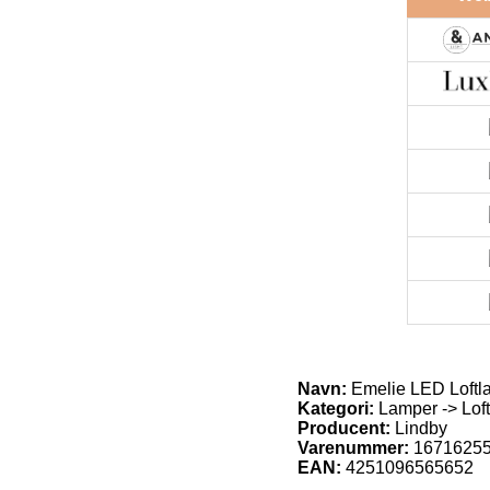
Navn:
Emelie LED Loftl
Kategori:
Lamper -> Loft
Producent:
Lindby
Varenummer:
1671625
EAN:
4251096565652