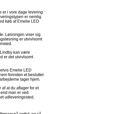
e er i vore dage levering
Leveringstypen er nemlig
ved køb af Emelie LED
jde. Løsningen viser sig
ngsløsning er utvivlsomt
emsted.
– Lindby kan være
d er det utvivlsomt
mpelvis Emelie LED
nem forinden et besluttet
darbejderne tager hjem.
af at du aftager for et
ad end man er ved
l et udleveringssted.
 firmaer på nettet, og så