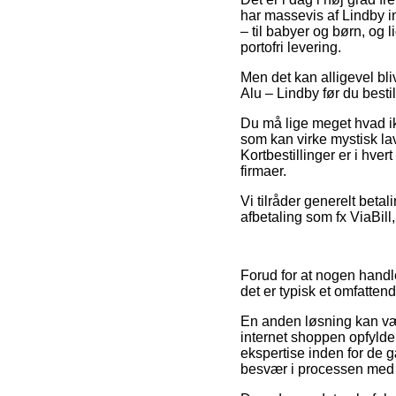
har massevis af Lindby i
– til babyer og børn, og
portofri levering.
Men det kan alligevel bl
Alu – Lindby før du bestil
Du må lige meget hvad ikke
som kan virke mystisk la
Kortbestillinger er i hve
firmaer.
Vi tilråder generelt bet
afbetaling som fx ViaBill,
Forud for at nogen handl
det er typisk et omfatten
En anden løsning kan vær
internet shoppen opfylder
ekspertise inden for de g
besvær i processen med 