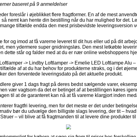
jerner baseret på
9
anmeldelser
der foreslår i øjeblikket flere fragtformer. En af de mest anvendt
 så nemt kan hente din bestilling når du har mulighed for det. 
i mange tilfælde endda den mest prisbevidste leveringsversion 
for og imod at få varerne leveret til dit hus eller ud på dit arbe
ret, men ydermere super gnidningsløs. Den mest letkøbte leveri
en dette står og falder med at du er nær online webshoppens hj
 Loftlamper -> Lindby Loftlamper -> Emelie LED Loftlampe Alu 
lfælde af at du har behov for produkterne straks, og i det øjeme
jekker den forventede leveringsdato på det aktuelle produkt.
andlere giver 1 dags fragt på deres bedst sælgende varer, ekse
en vær vagtsom da det er betinget af at bestillingen køres igen
gen til at de garanteret kan nå at få varerne klargjort inden me
terer fragtfri levering, men for det meste er det under betingelse 
rnativ bør du udvælge den billigste slags levering, der tit – hv
truer – vil blive at få fragtmanden til at levere dine produkter ti
emkommeligt for købere at søge sig frem til priser hos forskellige