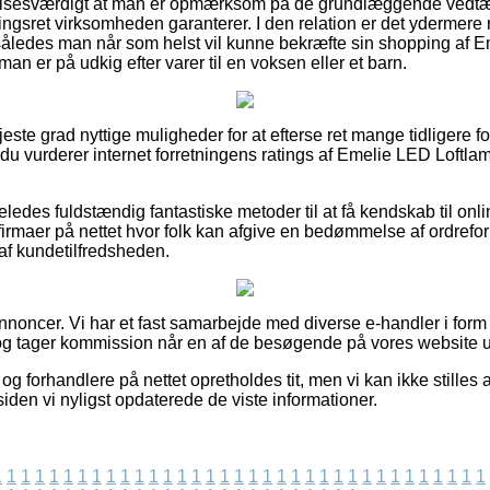
lsesværdigt at man er opmærksom på de grundlæggende vedtægt
ringsret virksomheden garanterer. I den relation er det ydermere 
 således man når som helst vil kunne bekræfte sin shopping af 
n er på udkig efter varer til en voksen eller et barn.
højeste grad nyttige muligheder for at efterse ret mange tidligere 
t du vurderer internet forretningens ratings af Emelie LED Loftl
ledes fuldstændig fantastiske metoder til at få kendskab til onli
firmaer på nettet hvor folk kan afgive en bedømmelse af ordrefor
 af kundetilfredsheden.
nnoncer. Vi har et fast samarbejde med diverse e-handler i form a
og tager kommission når en af de besøgende på vores website u
g forhandlere på nettet opretholdes tit, men vi kan ikke stilles a
siden vi nyligst opdaterede de viste informationer.
1
1
1
1
1
1
1
1
1
1
1
1
1
1
1
1
1
1
1
1
1
1
1
1
1
1
1
1
1
1
1
1
1
1
1