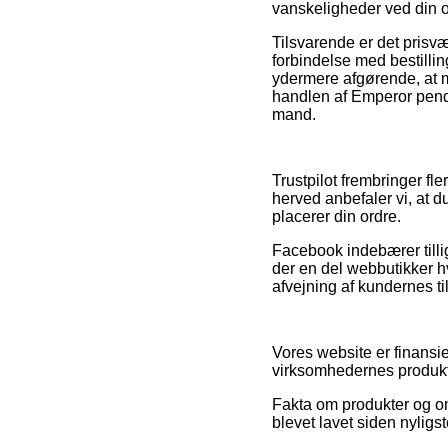
vanskeligheder ved din o
Tilsvarende er det pris
forbindelse med bestilling
ydermere afgørende, at 
handlen af Emperor pende
mand.
Trustpilot frembringer fl
herved anbefaler vi, at 
placerer din ordre.
Facebook indebærer tilli
der en del webbutikker hv
afvejning af kundernes ti
Vores website er finansi
virksomhedernes produkte
Fakta om produkter og onl
blevet lavet siden nyligs