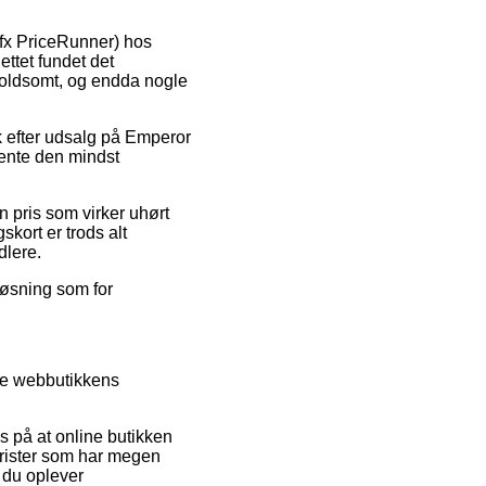
 fx PriceRunner) hos
ttet fundet det
 voldsomt, og endda nogle
rk efter udsalg på Emperor
hente den mindst
 pris som virker uhørt
kort er trods alt
dlere.
løsning som for
re webbutikkens
 på at online butikken
jurister som har megen
 du oplever