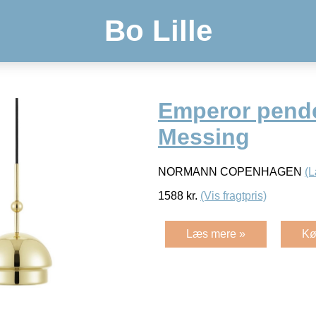
Bo Lille
Emperor pende
Messing
NORMANN COPENHAGEN
(
1588
kr.
(Vis fragtpris)
Læs mere »
Kø