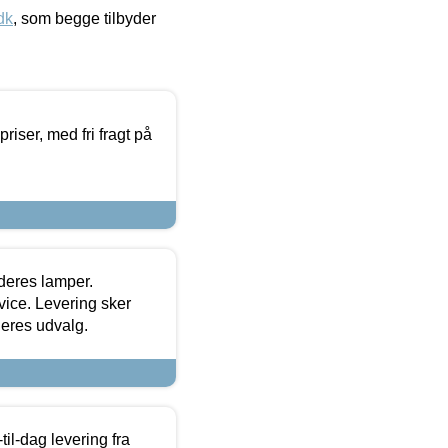
dk
, som begge tilbyder
priser, med fri fragt på
 deres lamper.
ice. Levering sker
deres udvalg.
l-dag levering fra