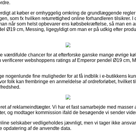
rdre.
værdigt at køber er omhyggelig omkring de grundlæggende regle
en, som fx hvilken returrettighed online forhandleren tilsikrer. I 
man når som helst opbevarer ens købsbekræftelse, så man en 
l Ø19 cm, Messing, ligegyldigt om man er på udkig efter produkt
ere værdifulde chancer for at efterforske ganske mange øvrige kø
du verificerer webshoppens ratings af Emperor pendel Ø19 cm, Me
ge nogenlunde fine muligheder for at få indblik i e-butikkens ku
or folk kan frembringe en anmeldelse af ordreforløbet, hvilket til
lfredshed.
eret af reklameindtægter. Vi har et fast samarbejde med masser
r, og modtager kommission ifald de besøgende vi sender videre 
ine selskaber vedligeholdes jævnligt, men vi tager ikke ansvar f
te opdatering af de anvendte data.