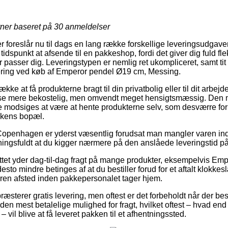
rner baseret på
30
anmeldelser
r foreslår nu til dags en lang række forskellige leveringsudgave
punkt at afsende til en pakkeshop, fordi det giver dig fuld fleksi
r passer dig. Leveringstypen er nemlig ret ukompliceret, samt tit 
evering ved køb af Emperor pendel Ø19 cm, Messing.
ke at få produkterne bragt til din privatbolig eller til dit arbe
nelse mere bekostelig, men omvendt meget hensigtsmæssig. Den 
e modsiges at være at hente produkterne selv, som desværre for
kkens bopæl.
openhagen er yderst væsentlig forudsat man mangler varen inde
ningsfuldt at du kigger nærmere på den anslåede leveringstid 
ttet yder dag-til-dag fragt på mange produkter, eksempelvis Em
to mindre betinges af at du bestiller forud for et aftalt klokke
aren afsted inden pakkepersonalet tager hjem.
sterer gratis levering, men oftest er det forbeholdt når der bes
den mest betalelige mulighed for fragt, hvilket oftest – hvad end
 – vil blive at få leveret pakken til et afhentningssted.