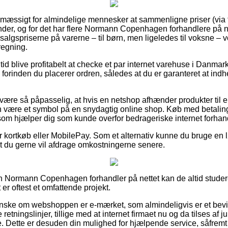
tsmæssigt for almindelige mennesker at sammenligne priser (via
ender, og for det har flere Normann Copenhagen forhandlere på ne
algspriserne på varerne – til børn, men ligeledes til voksne –
regning.
n tid blive profitabelt at checke et par internet varehuse i Danma
orinden du placerer ordren, således at du er garanteret at ind
være så påpasselig, at hvis en netshop afhænder produkter til en
en være et symbol på en snydagtig online shop. Køb med betalings
, som hjælper dig som kunde overfor bedrageriske internet forhan
for kortkøb eller MobilePay. Som et alternativ kunne du bruge en 
t du gerne vil afdrage omkostningerne senere.
 en Normann Copenhagen forhandler på nettet kan de altid stude
 er oftest et omfattende projekt.
nske om webshoppen er e-mærket, som almindeligvis er et bevis
ningslinjer, tillige med at internet firmaet nu og da tilses af 
e. Dette er desuden din mulighed for hjælpende service, såfremt