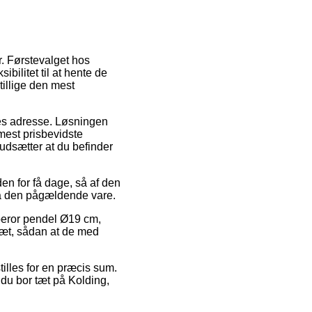
r. Førstevalget hos
bilitet til at hente de
tillige den mest
jdes adresse. Løsningen
mest prisbevidste
udsætter at du befinder
n for få dage, så af den
på den pågældende vare.
peror pendel Ø19 cm,
slæt, sådan at de med
tilles for en præcis sum.
 du bor tæt på Kolding,