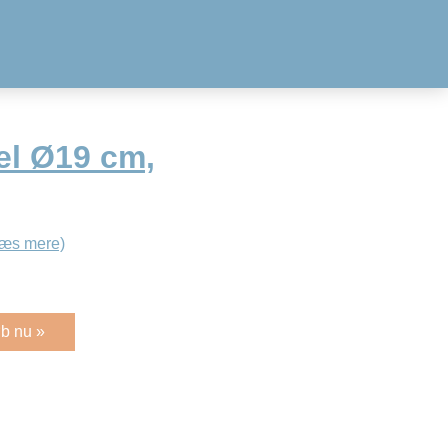
l Ø19 cm,
Læs mere)
b nu »