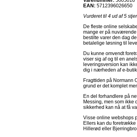
Varenummer:
5005016
EAN:
5712396026650
Vurderet til
4
ud af 5 stje
De fleste online selskabe
mange er på nuværende tids
bestilte varer den dag de
betalelige løsning til l
Du kunne omvendt foretræk
viser sig af og til en a
leveringsversion kan ikk
dig i nærheden af e-buti
Fragttiden på Normann C
grund er det komplet me
En del forhandlere på ne
Messing, men som ikke des
sikkerhed kan nå at få v
Visse online webshops præ
Ellers kan du foretrække 
Hillerød eller Bjerringbro