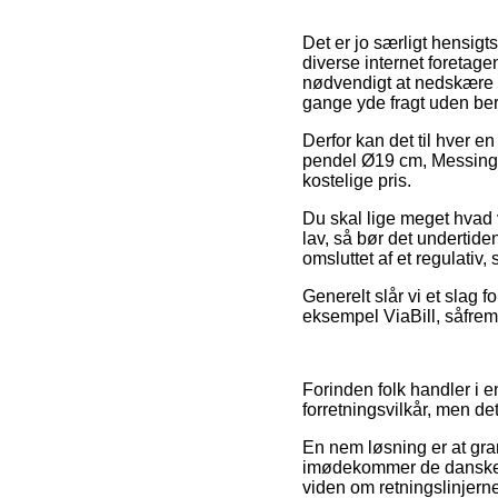
Det er jo særligt hensig
diverse internet foretag
nødvendigt at nedskære s
gange yde fragt uden be
Derfor kan det til hver e
pendel Ø19 cm, Messing f
kostelige pris.
Du skal lige meget hvad 
lav, så bør det undertid
omsluttet af et regulativ
Generelt slår vi et slag 
eksempel ViaBill, såfrem
Forinden folk handler i
forretningsvilkår, men det
En nem løsning er at gra
imødekommer de danske ret
viden om retningslinjern