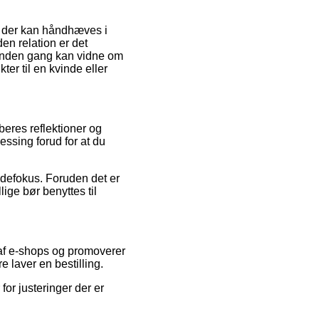
r der kan håndhæves i
den relation er det
anden gang kan vidne om
er til en kvinde eller
beres reflektioner og
ssing forud for at du
ndefokus. Foruden det er
lige bør benyttes til
 af e-shops og promoverer
laver en bestilling.
or justeringer der er