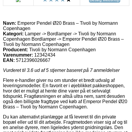
Navn:
Emperor Pendel Ø20 Brass – Tivoli by Normann
Copenhagen
Kategori:
Lamper -> Bordlamper -> Tivoli by Normann
Copenhagen Bordlamper -> Emperor Pendel Ø20 Brass –
Tivoli by Normann Copenhagen
Producent:
Tivoli by Normann Copenhagen
Varenummer:
12342434
EAN:
5712396026667
Vurderet til
3.6
ud af 5 stjerner baseret på
7
anmeldelser
Flere e-handler giver nu om stunder et bredt udvalg af
leveringsmodeller. En favorit er i øjeblikket pakkeshoppen,
hvor det er muligt at hente dine varer på et selvvalgt
tidspunkt. Fragtløsningen er altså ultra nem, samt desuden
også den billigste fragttype ved køb af Emperor Pendel Ø20
Brass – Tivoli by Normann Copenhagen.
Du kan alternativt planlægge at få leveret til din private
bopæl eller ud til dit arbejde. Fragtmetoden viser sig af og til
en anelse dyrere, men ligeledes yderst gnidningsløs. Den