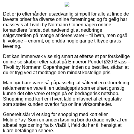
Det er jo efterhånden usædvanlig simpelt for alle at finde de
laveste priser fra diverse online forretninger, og følgelig har
massevis af Tivoli by Normann Copenhagen online
forhandlere fundet det nødvendigt at nedbringe
salgsværdien på mange af deres varer – til børn, men også
til voksne – enormt, og endda nogle gange tilbyde gratis
levering.
Det kan immervæk vise sig smart at efterse et par forskellige
online selskaber efter rabat på Emperor Pendel Ø20 Brass –
Tivoli by Normann Copenhagen inden du bestiller, sådan at
du er tryg ved at modtage den mindst kostelige pris.
Man bør bare være så påpasselig, at såfremt en e-forretning
reklamerer en vare til en udsalgspris som er uhørt gunstig,
kunne det ofte være et tegn på en bedragerisk netshop.
Shopping med kort er i hvert fald omfavnet af et regulativ,
som støtter kunden overfor fup online virksomheder.
Generelt slår vi et slag for shopping med kort eller
MobilePay. Som en anden løsning bør du drage nytte af en
afbetalingsløsning fra fx ViaBill, ifald du har til hensigt at
klare betalingen senere.