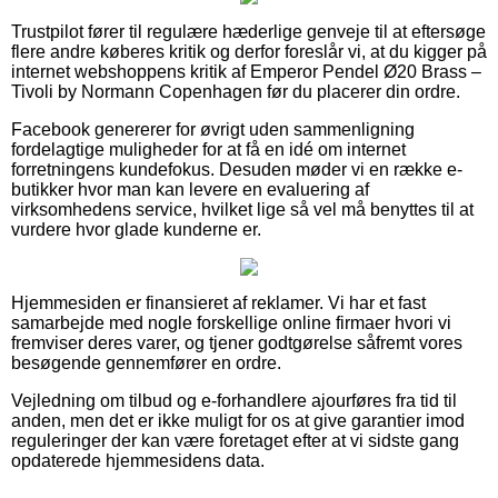
Trustpilot fører til regulære hæderlige genveje til at eftersøge
flere andre køberes kritik og derfor foreslår vi, at du kigger på
internet webshoppens kritik af Emperor Pendel Ø20 Brass –
Tivoli by Normann Copenhagen før du placerer din ordre.
Facebook genererer for øvrigt uden sammenligning
fordelagtige muligheder for at få en idé om internet
forretningens kundefokus. Desuden møder vi en række e-
butikker hvor man kan levere en evaluering af
virksomhedens service, hvilket lige så vel må benyttes til at
vurdere hvor glade kunderne er.
Hjemmesiden er finansieret af reklamer. Vi har et fast
samarbejde med nogle forskellige online firmaer hvori vi
fremviser deres varer, og tjener godtgørelse såfremt vores
besøgende gennemfører en ordre.
Vejledning om tilbud og e-forhandlere ajourføres fra tid til
anden, men det er ikke muligt for os at give garantier imod
reguleringer der kan være foretaget efter at vi sidste gang
opdaterede hjemmesidens data.