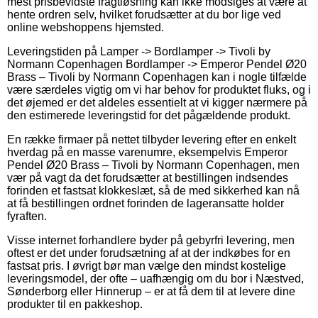
mest prisbevidste fragtløsning kan ikke modsiges at være at
hente ordren selv, hvilket forudsætter at du bor lige ved
online webshoppens hjemsted.
Leveringstiden på Lamper -> Bordlamper -> Tivoli by
Normann Copenhagen Bordlamper -> Emperor Pendel Ø20
Brass – Tivoli by Normann Copenhagen kan i nogle tilfælde
være særdeles vigtig om vi har behov for produktet fluks, og i
det øjemed er det aldeles essentielt at vi kigger nærmere på
den estimerede leveringstid for det pågældende produkt.
En række firmaer på nettet tilbyder levering efter en enkelt
hverdag på en masse varenumre, eksempelvis Emperor
Pendel Ø20 Brass – Tivoli by Normann Copenhagen, men
vær på vagt da det forudsætter at bestillingen indsendes
forinden et fastsat klokkeslæt, så de med sikkerhed kan nå
at få bestillingen ordnet forinden de lageransatte holder
fyraften.
Visse internet forhandlere byder på gebyrfri levering, men
oftest er det under forudsætning af at der indkøbes for en
fastsat pris. I øvrigt bør man vælge den mindst kostelige
leveringsmodel, der ofte – uafhængig om du bor i Næstved,
Sønderborg eller Hinnerup – er at få dem til at levere dine
produkter til en pakkeshop.