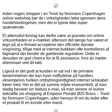
Inden nogen shopper i en Tivoli by Normann Copenhagen
online webshop bør de i virkeligheden løbe igennem dens
handelsbetingelser, men det er typisk ikke super
spændende.
Et alternativt forslag kan derfor være at granske om online
virksomheden er e-mærket, eftersom det længe har været et
tegn på at e-firmaet accepterer den officielle danske
lovgivning, tillige med at internet butikken ofte kontrolleres af
fagmænd der kender de gældende regulativer. Dette er
desuden en god chance for at få assistance, hvis du møder
dilemmaer ved dit køb.
Ligeså er det godt at kunden er sat ind i de primære
bestemmelser der kan have indflydelse på handlen,
eksempelvis hvilken ombytningsrettighed internet selskabet
kører med. Her er det på samme måde essesentielt, at man
stadig bevarer sin faktura e-mail, så man senere vil kunne
bekræfte sin shopping af Emperor Pendel Ø20 Brass – Tivoli
by Normann Copenhagen, uden hensyn til om du leder efter
et produkt til en kvinde eller mand.