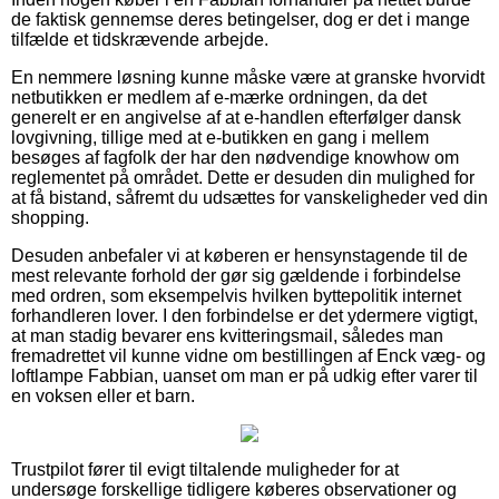
de faktisk gennemse deres betingelser, dog er det i mange
tilfælde et tidskrævende arbejde.
En nemmere løsning kunne måske være at granske hvorvidt
netbutikken er medlem af e-mærke ordningen, da det
generelt er en angivelse af at e-handlen efterfølger dansk
lovgivning, tillige med at e-butikken en gang i mellem
besøges af fagfolk der har den nødvendige knowhow om
reglementet på området. Dette er desuden din mulighed for
at få bistand, såfremt du udsættes for vanskeligheder ved din
shopping.
Desuden anbefaler vi at køberen er hensynstagende til de
mest relevante forhold der gør sig gældende i forbindelse
med ordren, som eksempelvis hvilken byttepolitik internet
forhandleren lover. I den forbindelse er det ydermere vigtigt,
at man stadig bevarer ens kvitteringsmail, således man
fremadrettet vil kunne vidne om bestillingen af Enck væg- og
loftlampe Fabbian, uanset om man er på udkig efter varer til
en voksen eller et barn.
Trustpilot fører til evigt tiltalende muligheder for at
undersøge forskellige tidligere køberes observationer og