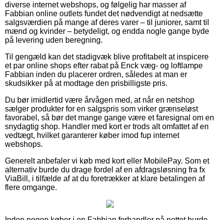
diverse internet webshops, og følgelig har masser af
Fabbian online outlets fundet det nødvendigt at nedsætte
salgsværdien på mange af deres varer – til juniorer, samt til
mænd og kvinder – betydeligt, og endda nogle gange byde
på levering uden beregning.
Til gengæld kan det stadigvæk blive profitabelt at inspicere
et par online shops efter rabat på Enck væg- og loftlampe
Fabbian inden du placerer ordren, således at man er
skudsikker på at modtage den prisbilligste pris.
Du bør imidlertid være årvågen med, at når en netshop
sælger produkter for en salgspris som virker grænseløst
favorabel, så bør det mange gange være et faresignal om en
snydagtig shop. Handler med kort er trods alt omfattet af en
vedtægt, hvilket garanterer køber imod fup internet
webshops.
Generelt anbefaler vi køb med kort eller MobilePay. Som et
alternativ burde du drage fordel af en afdragsløsning fra fx
ViaBill, i tilfælde af at du foretrækker at klare betalingen af
flere omgange.
Inden nogen køber i en Fabbian forhandler på nettet burde