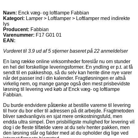
Navn:
Enck væg- og loftlampe Fabbian
Kategori:
Lamper > Loftlamper > Loftlamper med indirekte
lys
Producent:
Fabbian
Varenummer:
F17 G01 01
EAN:
Vurderet til
3.9
ud af 5 stjerner baseret på
22
anmeldelser
En lang række online virksomheder foreslår nu om stunder
en hel del forskellige leveringsformer. En yndling er p.t. at få
sendt til en pakkeshop, så du selv kan hente dine nye varer
når det passer ind i din kalender. Fragtløsningen er altså
virkelig nem, og mange gange også den mest prisbevidste
løsning til levering ved køb af Enck væg- og loftlampe
Fabbian.
Du burde endvidere påtænke at bestille varerne til levering
til hvor du bor eller til adressen på dit arbejde. Fragtmetoden
bliver sædvanligvis en sjat mere omkostningsfuld, men
endda ultra simpel. Den prisbilligste mulighed for levering vil
dog i de fleste tilfælde være at du selv henter pakken, men
den løsning står og falder med at du opholder dig lige ved