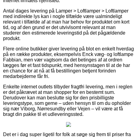
internet firmaets hjemsted.
Antal dages levering på Lamper > Loftlamper > Loftlamper
med indirekte lys kan i nogle tilfælde være ualmindeligt
relevant i tilfælde af at man har behov for produktet om kort
tid, og af den grund er det utvivlsomt relevant at man
studerer den estimerede leveringstid på det pågældende
produkt.
Flere online butikker giver levering på blot en enkelt hverdag
på en række produkter, eksempelvis Enck væg- og loftlampe
Fabbian, men vær vagtsom da det betinges af at ordren
lægges før et fast tidspunkt, med hensynstagen til at de har
en chance for at nå at få bestillingen betjent forinden
medarbejderne får fri.
Enkelte internet outlets tilbyder fragtfri levering, men i reglen
er det påkrævet at man shopper for en bestemt sum.
Derudover kan man beslutte sig for den prisbilligste
leveringstype, som gerne – uden hensyn til om du opholder
sig nær Viborg, Nørresundby eller Vejen – vil være at få
bragt din pakke til et udleveringssted.
Det er i dag super ligetil for folk at søge sig frem til priser fra