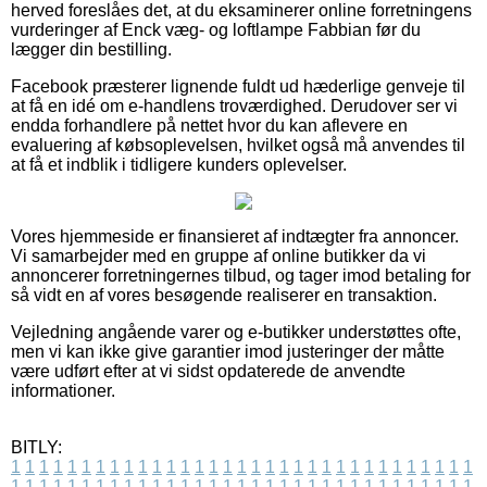
herved foreslåes det, at du eksaminerer online forretningens
vurderinger af Enck væg- og loftlampe Fabbian før du
lægger din bestilling.
Facebook præsterer lignende fuldt ud hæderlige genveje til
at få en idé om e-handlens troværdighed. Derudover ser vi
endda forhandlere på nettet hvor du kan aflevere en
evaluering af købsoplevelsen, hvilket også må anvendes til
at få et indblik i tidligere kunders oplevelser.
Vores hjemmeside er finansieret af indtægter fra annoncer.
Vi samarbejder med en gruppe af online butikker da vi
annoncerer forretningernes tilbud, og tager imod betaling for
så vidt en af vores besøgende realiserer en transaktion.
Vejledning angående varer og e-butikker understøttes ofte,
men vi kan ikke give garantier imod justeringer der måtte
være udført efter at vi sidst opdaterede de anvendte
informationer.
BITLY:
1
1
1
1
1
1
1
1
1
1
1
1
1
1
1
1
1
1
1
1
1
1
1
1
1
1
1
1
1
1
1
1
1
1
1
1
1
1
1
1
1
1
1
1
1
1
1
1
1
1
1
1
1
1
1
1
1
1
1
1
1
1
1
1
1
1