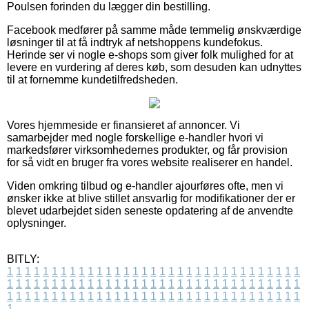
Poulsen forinden du lægger din bestilling.
Facebook medfører på samme måde temmelig ønskværdige
løsninger til at få indtryk af netshoppens kundefokus.
Herinde ser vi nogle e-shops som giver folk mulighed for at
levere en vurdering af deres køb, som desuden kan udnyttes
til at fornemme kundetilfredsheden.
Vores hjemmeside er finansieret af annoncer. Vi
samarbejder med nogle forskellige e-handler hvori vi
markedsfører virksomhedernes produkter, og får provision
for så vidt en bruger fra vores website realiserer en handel.
Viden omkring tilbud og e-handler ajourføres ofte, men vi
ønsker ikke at blive stillet ansvarlig for modifikationer der er
blevet udarbejdet siden seneste opdatering af de anvendte
oplysninger.
BITLY:
1
1
1
1
1
1
1
1
1
1
1
1
1
1
1
1
1
1
1
1
1
1
1
1
1
1
1
1
1
1
1
1
1
1
1
1
1
1
1
1
1
1
1
1
1
1
1
1
1
1
1
1
1
1
1
1
1
1
1
1
1
1
1
1
1
1
1
1
1
1
1
1
1
1
1
1
1
1
1
1
1
1
1
1
1
1
1
1
1
1
1
1
1
1
1
1
1
1
1
1