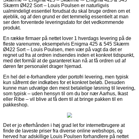
Skærm Ø422 Sort – Louis Poulsen er naturligvis
ualmindeligt essentiel forudsat du skal bruge ordren om et
øjeblik, og af den grund er det temmelig essentielt at man
ser den forventede leveringsdato for det vedkommende
produkt.
En række firmaer på nettet lover 1 hverdags levering på de
fleste varenumre, eksempelvis Enigma 425 & 545 Skærm
Ø422 Sort – Louis Poulsen, men vær på vagt da det er
regnet ud fra at ordren indsendes inden et konkret tidspunkt,
med det formål at de garanteret kan nå at få ordren ud af
døren før personalet drager hjemad.
En hel del e-forhandlere yder portofri levering, men typisk
kun såfremt der indkøbes for et konkret beløb. Desuden
kunne man udvælge den mest betalelige løsning til levering,
som typisk – uden hensyn til om du bor nær Aarhus, Ikast
eller Ribe – vil blive at få dem til at bringe pakken til en
pakkeshop.
Det er jo efterhånden i høj grad let for internetbrugere at
finde de laveste priser fra diverse online webshops, og
herved har adskillige Louis Poulsen forhandlere på nettet