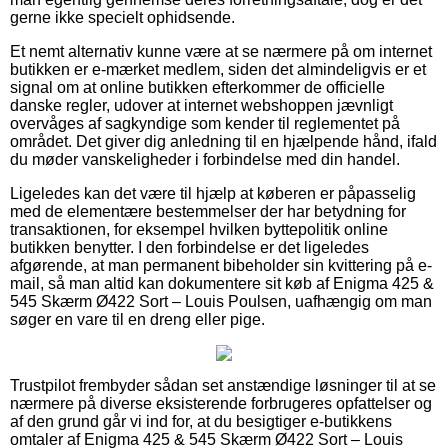
gerne ikke specielt ophidsende.
Et nemt alternativ kunne være at se nærmere på om internet
butikken er e-mærket medlem, siden det almindeligvis er et
signal om at online butikken efterkommer de officielle
danske regler, udover at internet webshoppen jævnligt
overvåges af sagkyndige som kender til reglementet på
området. Det giver dig anledning til en hjælpende hånd, ifald
du møder vanskeligheder i forbindelse med din handel.
Ligeledes kan det være til hjælp at køberen er påpasselig
med de elementære bestemmelser der har betydning for
transaktionen, for eksempel hvilken byttepolitik online
butikken benytter. I den forbindelse er det ligeledes
afgørende, at man permanent bibeholder sin kvittering på e-
mail, så man altid kan dokumentere sit køb af Enigma 425 &
545 Skærm Ø422 Sort – Louis Poulsen, uafhængig om man
søger en vare til en dreng eller pige.
Trustpilot frembyder sådan set anstændige løsninger til at se
nærmere på diverse eksisterende forbrugeres opfattelser og
af den grund går vi ind for, at du besigtiger e-butikkens
omtaler af Enigma 425 & 545 Skærm Ø422 Sort – Louis