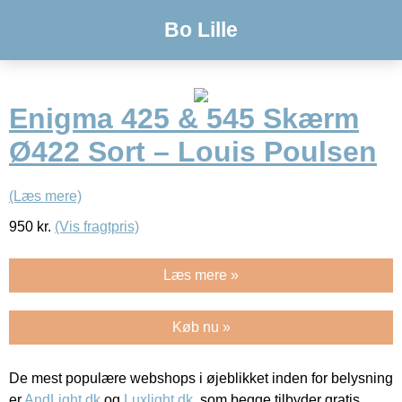
Bo Lille
Enigma 425 & 545 Skærm
Ø422 Sort – Louis Poulsen
(Læs mere)
950
kr.
(Vis fragtpris)
Læs mere »
Køb nu »
De mest populære webshops i øjeblikket inden for belysning
er
AndLight.dk
og
Luxlight.dk
, som begge tilbyder gratis