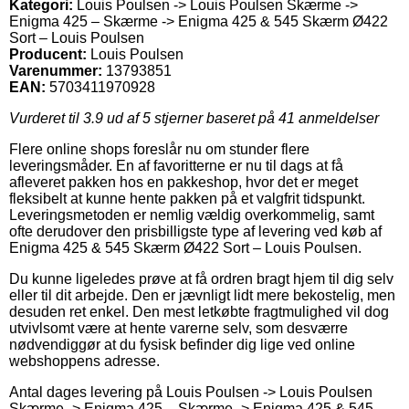
Kategori:
Louis Poulsen -> Louis Poulsen Skærme ->
Enigma 425 – Skærme -> Enigma 425 & 545 Skærm Ø422
Sort – Louis Poulsen
Producent:
Louis Poulsen
Varenummer:
13793851
EAN:
5703411970928
Vurderet til
3.9
ud af 5 stjerner baseret på
41
anmeldelser
Flere online shops foreslår nu om stunder flere
leveringsmåder. En af favoritterne er nu til dags at få
afleveret pakken hos en pakkeshop, hvor det er meget
fleksibelt at kunne hente pakken på et valgfrit tidspunkt.
Leveringsmetoden er nemlig vældig overkommelig, samt
ofte derudover den prisbilligste type af levering ved køb af
Enigma 425 & 545 Skærm Ø422 Sort – Louis Poulsen.
Du kunne ligeledes prøve at få ordren bragt hjem til dig selv
eller til dit arbejde. Den er jævnligt lidt mere bekostelig, men
desuden ret enkel. Den mest letkøbte fragtmulighed vil dog
utvivlsomt være at hente varerne selv, som desværre
nødvendiggør at du fysisk befinder dig lige ved online
webshoppens adresse.
Antal dages levering på Louis Poulsen -> Louis Poulsen
Skærme -> Enigma 425 – Skærme -> Enigma 425 & 545