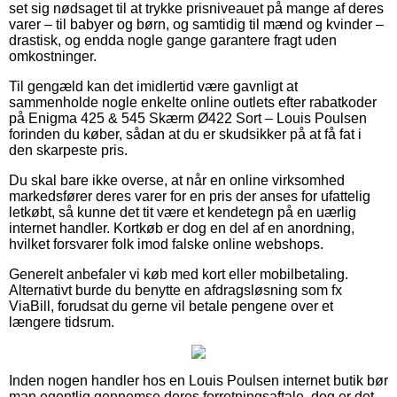
set sig nødsaget til at trykke prisniveauet på mange af deres
varer – til babyer og børn, og samtidig til mænd og kvinder –
drastisk, og endda nogle gange garantere fragt uden
omkostninger.
Til gengæld kan det imidlertid være gavnligt at
sammenholde nogle enkelte online outlets efter rabatkoder
på Enigma 425 & 545 Skærm Ø422 Sort – Louis Poulsen
forinden du køber, sådan at du er skudsikker på at få fat i
den skarpeste pris.
Du skal bare ikke overse, at når en online virksomhed
markedsfører deres varer for en pris der anses for ufattelig
letkøbt, så kunne det tit være et kendetegn på en uærlig
internet handler. Kortkøb er dog en del af en anordning,
hvilket forsvarer folk imod falske online webshops.
Generelt anbefaler vi køb med kort eller mobilbetaling.
Alternativt burde du benytte en afdragsløsning som fx
ViaBill, forudsat du gerne vil betale pengene over et
længere tidsrum.
Inden nogen handler hos en Louis Poulsen internet butik bør
man egentlig gennemse deres forretningsaftale, dog er det