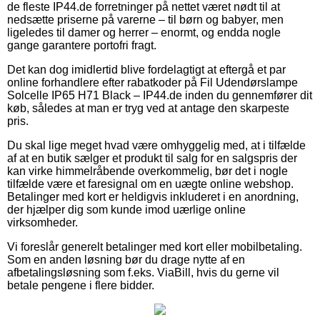
de fleste IP44.de forretninger på nettet været nødt til at
nedsætte priserne på varerne – til børn og babyer, men
ligeledes til damer og herrer – enormt, og endda nogle
gange garantere portofri fragt.
Det kan dog imidlertid blive fordelagtigt at eftergå et par
online forhandlere efter rabatkoder på Fil Udendørslampe
Solcelle IP65 H71 Black – IP44.de inden du gennemfører dit
køb, således at man er tryg ved at antage den skarpeste
pris.
Du skal lige meget hvad være omhyggelig med, at i tilfælde
af at en butik sælger et produkt til salg for en salgspris der
kan virke himmelråbende overkommelig, bør det i nogle
tilfælde være et faresignal om en uægte online webshop.
Betalinger med kort er heldigvis inkluderet i en anordning,
der hjælper dig som kunde imod uærlige online
virksomheder.
Vi foreslår generelt betalinger med kort eller mobilbetaling.
Som en anden løsning bør du drage nytte af en
afbetalingsløsning som f.eks. ViaBill, hvis du gerne vil
betale pengene i flere bidder.