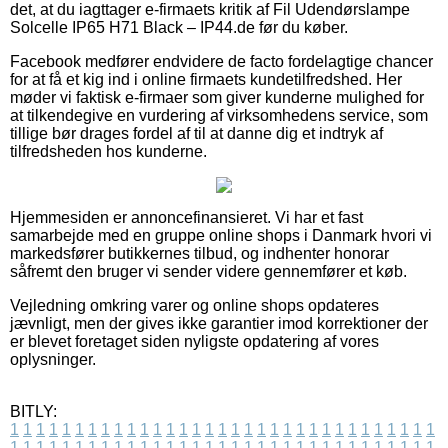
det, at du iagttager e-firmaets kritik af Fil Udendørslampe
Solcelle IP65 H71 Black – IP44.de før du køber.
Facebook medfører endvidere de facto fordelagtige chancer
for at få et kig ind i online firmaets kundetilfredshed. Her
møder vi faktisk e-firmaer som giver kunderne mulighed for
at tilkendegive en vurdering af virksomhedens service, som
tillige bør drages fordel af til at danne dig et indtryk af
tilfredsheden hos kunderne.
Hjemmesiden er annoncefinansieret. Vi har et fast
samarbejde med en gruppe online shops i Danmark hvori vi
markedsfører butikkernes tilbud, og indhenter honorar
såfremt den bruger vi sender videre gennemfører et køb.
Vejledning omkring varer og online shops opdateres
jævnligt, men der gives ikke garantier imod korrektioner der
er blevet foretaget siden nyligste opdatering af vores
oplysninger.
BITLY:
1
1
1
1
1
1
1
1
1
1
1
1
1
1
1
1
1
1
1
1
1
1
1
1
1
1
1
1
1
1
1
1
1
1
1
1
1
1
1
1
1
1
1
1
1
1
1
1
1
1
1
1
1
1
1
1
1
1
1
1
1
1
1
1
1
1