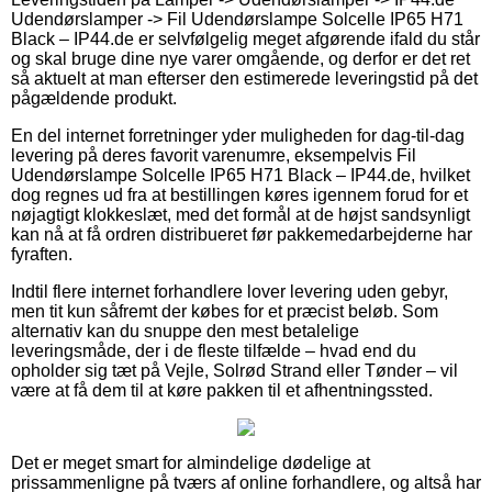
Udendørslamper -> Fil Udendørslampe Solcelle IP65 H71
Black – IP44.de er selvfølgelig meget afgørende ifald du står
og skal bruge dine nye varer omgående, og derfor er det ret
så aktuelt at man efterser den estimerede leveringstid på det
pågældende produkt.
En del internet forretninger yder muligheden for dag-til-dag
levering på deres favorit varenumre, eksempelvis Fil
Udendørslampe Solcelle IP65 H71 Black – IP44.de, hvilket
dog regnes ud fra at bestillingen køres igennem forud for et
nøjagtigt klokkeslæt, med det formål at de højst sandsynligt
kan nå at få ordren distribueret før pakkemedarbejderne har
fyraften.
Indtil flere internet forhandlere lover levering uden gebyr,
men tit kun såfremt der købes for et præcist beløb. Som
alternativ kan du snuppe den mest betalelige
leveringsmåde, der i de fleste tilfælde – hvad end du
opholder sig tæt på Vejle, Solrød Strand eller Tønder – vil
være at få dem til at køre pakken til et afhentningssted.
Det er meget smart for almindelige dødelige at
prissammenligne på tværs af online forhandlere, og altså har