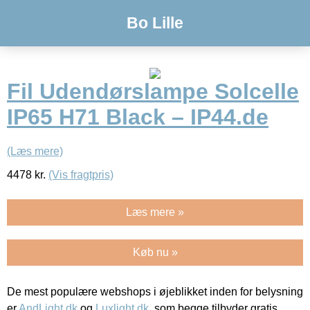
Bo Lille
Fil Udendørslampe Solcelle
IP65 H71 Black – IP44.de
(Læs mere)
4478
kr.
(Vis fragtpris)
Læs mere »
Køb nu »
De mest populære webshops i øjeblikket inden for belysning
er
AndLight.dk
og
Luxlight.dk
, som begge tilbyder gratis