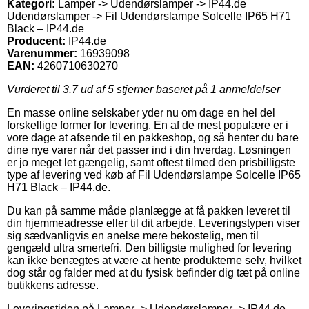
Kategori:
Lamper -> Udendørslamper -> IP44.de
Udendørslamper -> Fil Udendørslampe Solcelle IP65 H71
Black – IP44.de
Producent:
IP44.de
Varenummer:
16939098
EAN:
4260710630270
Vurderet til
3.7
ud af 5 stjerner baseret på
1
anmeldelser
En masse online selskaber yder nu om dage en hel del
forskellige former for levering. En af de mest populære er i
vore dage at afsende til en pakkeshop, og så henter du bare
dine nye varer når det passer ind i din hverdag. Løsningen
er jo meget let gængelig, samt oftest tilmed den prisbilligste
type af levering ved køb af Fil Udendørslampe Solcelle IP65
H71 Black – IP44.de.
Du kan på samme måde planlægge at få pakken leveret til
din hjemmeadresse eller til dit arbejde. Leveringstypen viser
sig sædvanligvis en anelse mere bekostelig, men til
gengæld ultra smertefri. Den billigste mulighed for levering
kan ikke benægtes at være at hente produkterne selv, hvilket
dog står og falder med at du fysisk befinder dig tæt på online
butikkens adresse.
Leveringstiden på Lamper -> Udendørslamper -> IP44.de