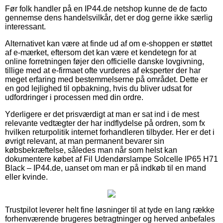
Før folk handler på en IP44.de netshop kunne de de facto
gennemse dens handelsvilkår, det er dog gerne ikke særlig
interessant.
Alternativet kan være at finde ud af om e-shoppen er støttet
af e-mærket, eftersom det kan være et kendetegn for at
online forretningen føjer den officielle danske lovgivning,
tillige med at e-firmaet ofte vurderes af eksperter der har
meget erfaring med bestemmelserne på området. Dette er
en god lejlighed til opbakning, hvis du bliver udsat for
udfordringer i processen med din ordre.
Yderligere er det prisværdigt at man er sat ind i de mest
relevante vedtægter der har indflydelse på ordren, som fx
hvilken returpolitik internet forhandleren tilbyder. Her er det i
øvrigt relevant, at man permanent bevarer sin
købsbekræftelse, således man når som helst kan
dokumentere købet af Fil Udendørslampe Solcelle IP65 H71
Black – IP44.de, uanset om man er på indkøb til en mand
eller kvinde.
Trustpilot leverer helt fine løsninger til at tyde en lang række
forhenværende brugeres betragtninger og herved anbefales