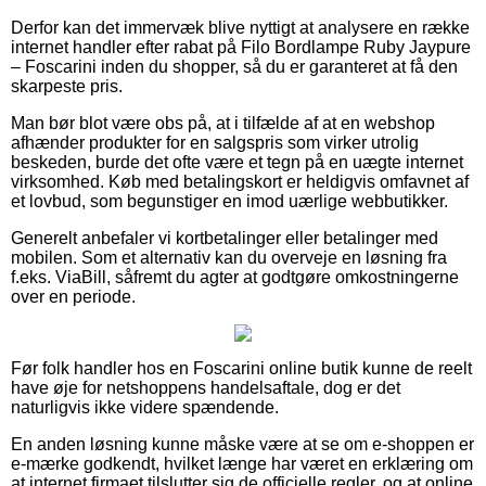
Derfor kan det immervæk blive nyttigt at analysere en række
internet handler efter rabat på Filo Bordlampe Ruby Jaypure
– Foscarini inden du shopper, så du er garanteret at få den
skarpeste pris.
Man bør blot være obs på, at i tilfælde af at en webshop
afhænder produkter for en salgspris som virker utrolig
beskeden, burde det ofte være et tegn på en uægte internet
virksomhed. Køb med betalingskort er heldigvis omfavnet af
et lovbud, som begunstiger en imod uærlige webbutikker.
Generelt anbefaler vi kortbetalinger eller betalinger med
mobilen. Som et alternativ kan du overveje en løsning fra
f.eks. ViaBill, såfremt du agter at godtgøre omkostningerne
over en periode.
Før folk handler hos en Foscarini online butik kunne de reelt
have øje for netshoppens handelsaftale, dog er det
naturligvis ikke videre spændende.
En anden løsning kunne måske være at se om e-shoppen er
e-mærke godkendt, hvilket længe har været en erklæring om
at internet firmaet tilslutter sig de officielle regler, og at online