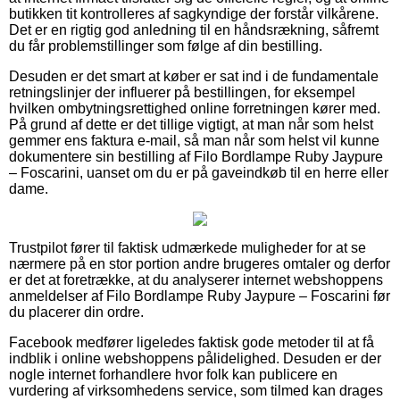
butikken tit kontrolleres af sagkyndige der forstår vilkårene.
Det er en rigtig god anledning til en håndsrækning, såfremt
du får problemstillinger som følge af din bestilling.
Desuden er det smart at køber er sat ind i de fundamentale
retningslinjer der influerer på bestillingen, for eksempel
hvilken ombytningsrettighed online forretningen kører med.
På grund af dette er det tillige vigtigt, at man når som helst
gemmer ens faktura e-mail, så man når som helst vil kunne
dokumentere sin bestilling af Filo Bordlampe Ruby Jaypure
– Foscarini, uanset om du er på gaveindkøb til en herre eller
dame.
Trustpilot fører til faktisk udmærkede muligheder for at se
nærmere på en stor portion andre brugeres omtaler og derfor
er det at foretrække, at du analyserer internet webshoppens
anmeldelser af Filo Bordlampe Ruby Jaypure – Foscarini før
du placerer din ordre.
Facebook medfører ligeledes faktisk gode metoder til at få
indblik i online webshoppens pålidelighed. Desuden er der
nogle internet forhandlere hvor folk kan publicere en
vurdering af virksomhedens service, som tilmed kan drages