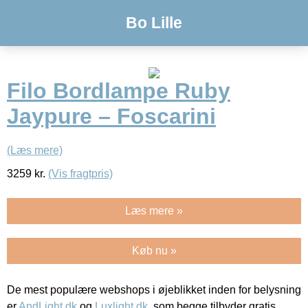
Bo Lille
Filo Bordlampe Ruby
Jaypure – Foscarini
(Læs mere)
3259
kr.
(Vis fragtpris)
Læs mere »
Køb nu »
De mest populære webshops i øjeblikket inden for belysning
er
AndLight.dk
og
Luxlight.dk
, som begge tilbyder gratis