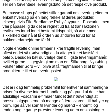
ser den forventede leveringsdato på det respektive produkt.
En masse shops på nettet stiller garanti om levering efter en
enkelt hverdag på en lang række af deres produkter,
eksempelvis Filo Bordlampe Ruby Jaypure – Foscarini, men
vær påpasselig da det er regnet ud fra at transaktionen
realiseres forud for et bestemt tidspunkt, så at de med
sikkerhed kan nå at få ordren ud af døren forud for at
pakkemedarbejderne får fri.
Nogle enkelte online firmaer sikrer fragtfri levering, men
oftest er det så nødvendigt at du aftager for et fastslået
beløb. Desuden bør du vælge den billigste leveringsmanér,
hvilket gerne – ligegyldigt om man er i Silkeborg, Nykøbing
Falster eller Sorø – vil blive at få fragtmanden til at bringe
produkterne til et udleveringssted.
Det er i dag temmelig problemfrit for enhver at sammenligne
priser fra diverse internet handler, og på grund af dette har
adskillige Foscarini e-firmaer fundet det nødvendigt at
presse salgspriserne på mange af deres varer – til babyer og
børn, lige så vel som til kvinder og mænd – enormt, og
endda nogle gange præstere levering uden omkostninger.