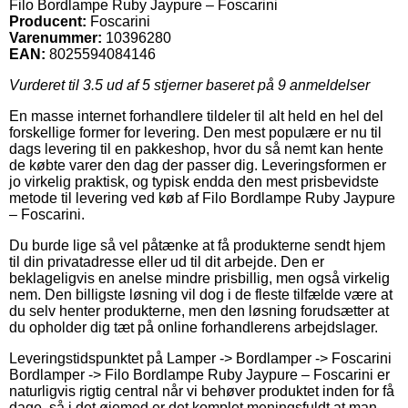
Filo Bordlampe Ruby Jaypure – Foscarini
Producent:
Foscarini
Varenummer:
10396280
EAN:
8025594084146
Vurderet til
3.5
ud af 5 stjerner baseret på
9
anmeldelser
En masse internet forhandlere tildeler til alt held en hel del
forskellige former for levering. Den mest populære er nu til
dags levering til en pakkeshop, hvor du så nemt kan hente
de købte varer den dag der passer dig. Leveringsformen er
jo virkelig praktisk, og typisk endda den mest prisbevidste
metode til levering ved køb af Filo Bordlampe Ruby Jaypure
– Foscarini.
Du burde lige så vel påtænke at få produkterne sendt hjem
til din privatadresse eller ud til dit arbejde. Den er
beklageligvis en anelse mindre prisbillig, men også virkelig
nem. Den billigste løsning vil dog i de fleste tilfælde være at
du selv henter produkterne, men den løsning forudsætter at
du opholder dig tæt på online forhandlerens arbejdslager.
Leveringstidspunktet på Lamper -> Bordlamper -> Foscarini
Bordlamper -> Filo Bordlampe Ruby Jaypure – Foscarini er
naturligvis rigtig central når vi behøver produktet inden for få
dage, så i det øjemed er det komplet meningsfuldt at man