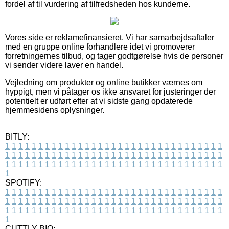
fordel af til vurdering af tilfredsheden hos kunderne.
Vores side er reklamefinansieret. Vi har samarbejdsaftaler
med en gruppe online forhandlere idet vi promoverer
forretningernes tilbud, og tager godtgørelse hvis de personer
vi sender videre laver en handel.
Vejledning om produkter og online butikker værnes om
hyppigt, men vi påtager os ikke ansvaret for justeringer der
potentielt er udført efter at vi sidste gang opdaterede
hjemmesidens oplysninger.
BITLY:
1
1
1
1
1
1
1
1
1
1
1
1
1
1
1
1
1
1
1
1
1
1
1
1
1
1
1
1
1
1
1
1
1
1
1
1
1
1
1
1
1
1
1
1
1
1
1
1
1
1
1
1
1
1
1
1
1
1
1
1
1
1
1
1
1
1
1
1
1
1
1
1
1
1
1
1
1
1
1
1
1
1
1
1
1
1
1
1
1
1
1
1
1
1
1
1
1
1
1
1
SPOTIFY:
1
1
1
1
1
1
1
1
1
1
1
1
1
1
1
1
1
1
1
1
1
1
1
1
1
1
1
1
1
1
1
1
1
1
1
1
1
1
1
1
1
1
1
1
1
1
1
1
1
1
1
1
1
1
1
1
1
1
1
1
1
1
1
1
1
1
1
1
1
1
1
1
1
1
1
1
1
1
1
1
1
1
1
1
1
1
1
1
1
1
1
1
1
1
1
1
1
1
1
1
CUTTLY BIO: