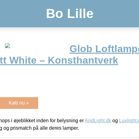
Bo Lille
Glob Loftlamp
t White – Konsthantverk
Køb nu »
ps i øjeblikket inden for belysning er
AndLight.dk
og
Luxlight.
ing og prismatch på alle deres lamper.