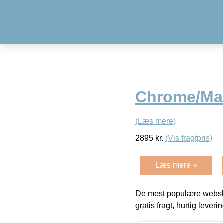
Chrome/Mat
(Læs mere)
2895
kr.
(Vis fragtpris)
Læs mere »
De mest populære websho
gratis fragt, hurtig lever