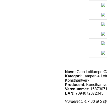
Navn:
Glob Loftlampe Ø
Kategori:
Lamper -> Loft
Konsthantverk
Producent:
Konsthantve
Varenummer:
1687307
EAN:
7394072372343
Vurderet til
4.7
ud af 5 st