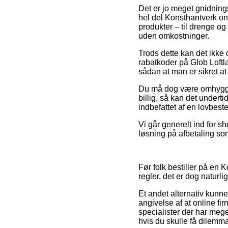
Det er jo meget gnidnings
hel del Konsthantverk onl
produkter – til drenge o
uden omkostninger.
Trods dette kan det ikke 
rabatkoder på Glob Loft
sådan at man er sikret at 
Du må dog være omhyggeli
billig, så kan det under
indbefattet af en lovbes
Vi går generelt ind for 
løsning på afbetaling som
Før folk bestiller på en
regler, det er dog naturl
Et andet alternativ kunne
angivelse af at online fir
specialister der har meg
hvis du skulle få dilemm