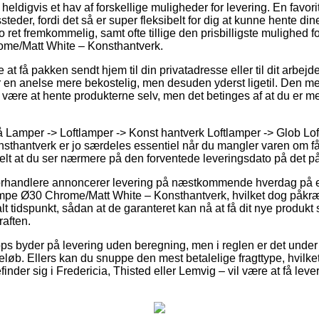
heldigvis et hav af forskellige muligheder for levering. En favori
der, fordi det så er super fleksibelt for dig at kunne hente dine
o ret fremkommelig, samt ofte tillige den prisbilligste mulighed f
me/Matt White – Konsthantverk.
t få pakken sendt hjem til din privatadresse eller til dit arbejd
er en anelse mere bekostelig, men desuden yderst ligetil. Den me
de være at hente produkterne selv, men det betinges af at du er med
 Lamper -> Loftlamper -> Konst hantverk Loftlamper -> Glob L
thantverk er jo særdeles essentiel når du mangler varen om få
ielt at du ser nærmere på den forventede leveringsdato på det 
t forhandlere annoncerer levering på næstkommende hverdag på
mpe Ø30 Chrome/Matt White – Konsthantverk, hvilket dog påkræv
alt tidspunkt, sådan at de garanteret kan nå at få dit nye produkt
raften.
ops byder på levering uden beregning, men i reglen er det under 
 beløb. Ellers kan du snuppe den mest betalelige fragttype, hvilket 
nder sig i Fredericia, Thisted eller Lemvig – vil være at få levere