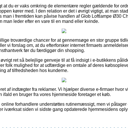
igt at du er vaks omkring de elementære regler gældende for or
oppen kører med. I den relation er det i øvrigt vigtigt, at man sta
s man i fremtiden kan påvise handlen af Glob Loftlampe Ø30 C
 man leder efter en vare til en mand eller kvinde.
killige troværdige chancer for at gennemsøge en stor gruppe tidl
ller vi forslag om, at du efterforsker internet firmaets anmeldel
sthantverk før du færdiggør din shopping.
vrigt ret så belejlige genveje til at få indsigt i e-butikkens pål
er folk mulighed for at udfærdige en omtale af deres købsople
ering af tilfredsheden hos kunderne.
ret af indtægter fra reklamer. Vi hjælper diverse e-firmaer hvor 
on ifald en bruger fra vores hjemmeside foretager et køb.
 online forhandlere understøttes rutinemæssigt, men vi påtager o
er iværksat siden vi sidste gang opdaterede hjemmesidens oply