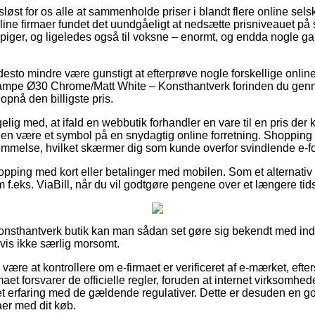
løst for os alle at sammenholde priser i blandt flere online selsk
ine firmaer fundet det uundgåeligt at nedsætte prisniveauet på s
g piger, og ligeledes også til voksne – enormt, og endda nogle 
desto mindre være gunstigt at efterprøve nogle forskellige online
lampe Ø30 Chrome/Matt White – Konsthantverk forinden du genne
opnå den billigste pris.
g med, at ifald en webbutik forhandler en vare til en pris der
tiden være et symbol på en snydagtig online forretning. Shopping
temmelse, hvilket skærmer dig som kunde overfor svindlende e-f
shopping med kort eller betalinger med mobilen. Som et alternat
 f.eks. ViaBill, når du vil godtgøre pengene over et længere tid
 Konsthantverk butik kan man sådan set gøre sig bekendt med ind
igvis ikke særlig morsomt.
 være at kontrollere om e-firmaet er verificeret af e-mærket, eft
maet forsvarer de officielle regler, foruden at internet virksomhe
et erfaring med de gældende regulativer. Dette er desuden en go
aer med dit køb.