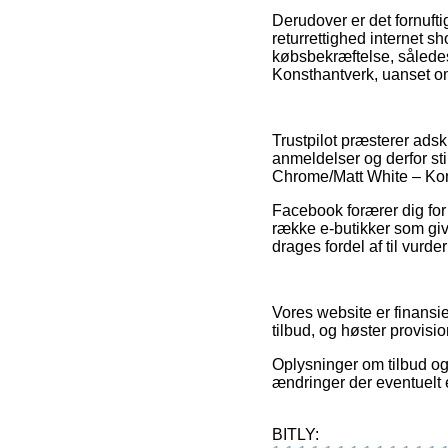
Derudover er det fornuft
returrettighed internet sh
købsbekræftelse, sålede
Konsthantverk, uanset om
Trustpilot præsterer ads
anmeldelser og derfor sti
Chrome/Matt White – Kon
Facebook forærer dig for ø
række e-butikker som giv
drages fordel af til vurd
Vores website er finansie
tilbud, og høster provisi
Oplysninger om tilbud og
ændringer der eventuelt 
BITLY: