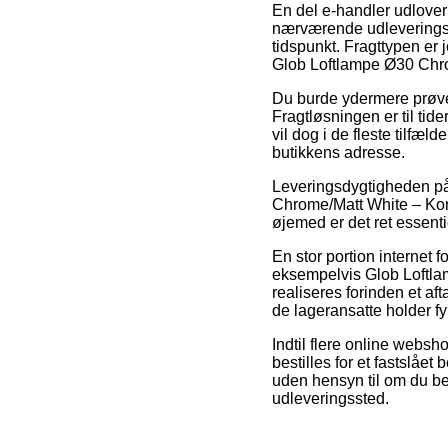
En del e-handler udlover 
nærværende udleveringsste
tidspunkt. Fragttypen er j
Glob Loftlampe Ø30 Chro
Du burde ydermere prøve a
Fragtløsningen er til tid
vil dog i de fleste tilfæl
butikkens adresse.
Leveringsdygtigheden på
Chrome/Matt White – Kons
øjemed er det ret essent
En stor portion interne
eksempelvis Glob Loftla
realiseres forinden et aft
de lageransatte holder fy
Indtil flere online websh
bestilles for et fastslået
uden hensyn til om du befi
udleveringssted.