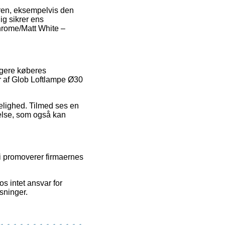
dren, eksempelvis den
dig sikrer ens
hrome/Matt White –
igere køberes
ser af Glob Loftlampe Ø30
idelighed. Tilmed ses en
velse, som også kan
vi promoverer firmaernes
s intet ansvar for
sninger.