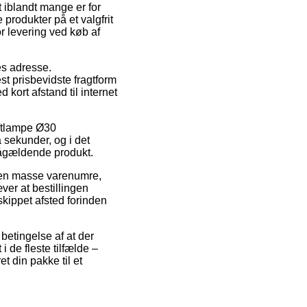
t iblandt mange er for
 produkter på et valgfrit
or levering ved køb af
es adresse.
st prisbevidste fragtform
 kort afstand til internet
oftlampe Ø30
 sekunder, og i det
pågældende produkt.
 en masse varenumre,
er at bestillingen
 skippet afsted forinden
betingelse af at der
i de fleste tilfælde –
t din pakke til et