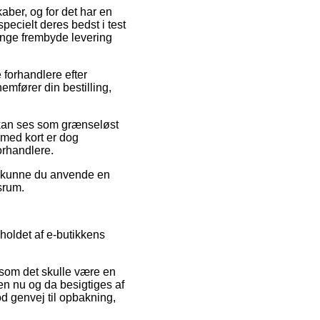
aber, og for det har en
pecielt deres bedst i test
gange frembyde levering
 forhandlere efter
mfører din bestilling,
 kan ses som grænseløst
 med kort er dog
orhandlere.
iv kunne du anvende en
srum.
holdet af e-butikkens
ersom det skulle være en
den nu og da besigtiges af
d genvej til opbakning,