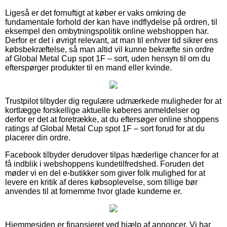
Ligeså er det fornuftigt at køber er vaks omkring de
fundamentale forhold der kan have indflydelse på ordren, til
eksempel den ombytningspolitik online webshoppen har.
Derfor er det i øvrigt relevant, at man til enhver tid sikrer ens
købsbekræftelse, så man altid vil kunne bekræfte sin ordre
af Global Metal Cup spot 1F – sort, uden hensyn til om du
efterspørger produkter til en mand eller kvinde.
Trustpilot tilbyder dig regulære udmærkede muligheder for at
kortlægge forskellige aktuelle køberes anmeldelser og
derfor er det at foretrække, at du eftersøger online shoppens
ratings af Global Metal Cup spot 1F – sort forud for at du
placerer din ordre.
Facebook tilbyder derudover tilpas hæderlige chancer for at
få indblik i webshoppens kundetilfredshed. Foruden det
møder vi en del e-butikker som giver folk mulighed for at
levere en kritik af deres købsoplevelse, som tillige bør
anvendes til at fornemme hvor glade kunderne er.
Hjemmesiden er finansieret ved hjælp af annoncer. Vi har