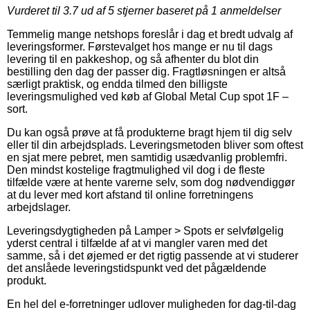
Vurderet til
3.7
ud af 5 stjerner baseret på
1
anmeldelser
Temmelig mange netshops foreslår i dag et bredt udvalg af
leveringsformer. Førstevalget hos mange er nu til dags
levering til en pakkeshop, og så afhenter du blot din
bestilling den dag der passer dig. Fragtløsningen er altså
særligt praktisk, og endda tilmed den billigste
leveringsmulighed ved køb af Global Metal Cup spot 1F –
sort.
Du kan også prøve at få produkterne bragt hjem til dig selv
eller til din arbejdsplads. Leveringsmetoden bliver som oftest
en sjat mere pebret, men samtidig usædvanlig problemfri.
Den mindst kostelige fragtmulighed vil dog i de fleste
tilfælde være at hente varerne selv, som dog nødvendiggør
at du lever med kort afstand til online forretningens
arbejdslager.
Leveringsdygtigheden på Lamper > Spots er selvfølgelig
yderst central i tilfælde af at vi mangler varen med det
samme, så i det øjemed er det rigtig passende at vi studerer
det anslåede leveringstidspunkt ved det pågældende
produkt.
En hel del e-forretninger udlover muligheden for dag-til-dag