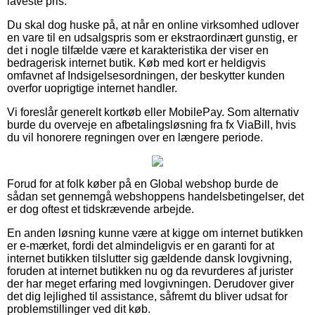
laveste pris.
Du skal dog huske på, at når en online virksomhed udlover
en vare til en udsalgspris som er ekstraordinært gunstig, er
det i nogle tilfælde være et karakteristika der viser en
bedragerisk internet butik. Køb med kort er heldigvis
omfavnet af Indsigelsesordningen, der beskytter kunden
overfor uoprigtige internet handler.
Vi foreslår generelt kortkøb eller MobilePay. Som alternativ
burde du overveje en afbetalingsløsning fra fx ViaBill, hvis
du vil honorere regningen over en længere periode.
Forud for at folk køber på en Global webshop burde de
sådan set gennemgå webshoppens handelsbetingelser, det
er dog oftest et tidskrævende arbejde.
En anden løsning kunne være at kigge om internet butikken
er e-mærket, fordi det almindeligvis er en garanti for at
internet butikken tilslutter sig gældende dansk lovgivning,
foruden at internet butikken nu og da revurderes af jurister
der har meget erfaring med lovgivningen. Derudover giver
det dig lejlighed til assistance, såfremt du bliver udsat for
problemstillinger ved dit køb.