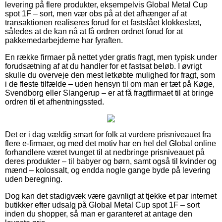
levering på flere produkter, eksempelvis Global Metal Cup
spot 1F – sort, men vær obs på at det afhænger af at
transaktionen realiseres forud for et fastslået klokkeslæt,
således at de kan nå at få ordren ordnet forud for at
pakkemedarbejderne har fyraften.
En række firmaer på nettet yder gratis fragt, men typisk under
forudsætning af at du handler for et fastsat beløb. I øvrigt
skulle du overveje den mest letkøbte mulighed for fragt, som
i de fleste tilfælde – uden hensyn til om man er tæt på Køge,
Svendborg eller Slangerup – er at få fragtfirmaet til at bringe
ordren til et afhentningssted.
Det er i dag vældig smart for folk at vurdere prisniveauet fra
flere e-firmaer, og med det motiv har en hel del Global online
forhandlere været tvunget til at nedbringe prisniveauet på
deres produkter – til babyer og børn, samt også til kvinder og
mænd – kolossalt, og endda nogle gange byde på levering
uden beregning.
Dog kan det stadigvæk være gavnligt at tjekke et par internet
butikker efter udsalg på Global Metal Cup spot 1F – sort
inden du shopper, så man er garanteret at antage den