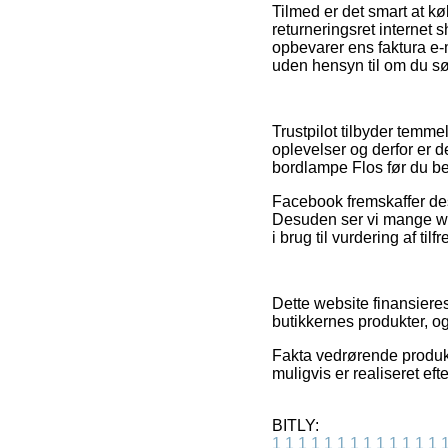
Tilmed er det smart at k
returneringsret internet
opbevarer ens faktura e-
uden hensyn til om du søge
Trustpilot tilbyder temme
oplevelser og derfor er d
bordlampe Flos før du bes
Facebook fremskaffer des
Desuden ser vi mange web
i brug til vurdering af ti
Dette website finansiere
butikkernes produkter, og
Fakta vedrørende produkt
muligvis er realiseret eft
BITLY:
1
1
1
1
1
1
1
1
1
1
1
1
1