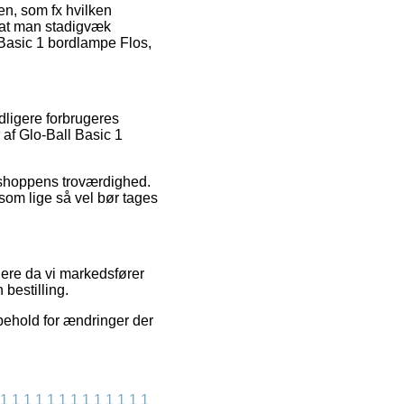
en, som fx hvilken
, at man stadigvæk
Basic 1 bordlampe Flos,
idligere forbrugeres
 af Glo-Ball Basic 1
 shoppens troværdighed.
som lige så vel bør tages
lere da vi markedsfører
bestilling.
behold for ændringer der
1
1
1
1
1
1
1
1
1
1
1
1
1