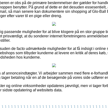
øberen er obs på de primære bestemmelser der gælder for handl
 shoppen benytter. På grund af dette er det desuden essesentielt
mail, så man senere kan dokumentere sin shopping af Glo-Ball 
r efter varer til en pige eller dreng.
lig passende muligheder for at blive klogere på en stor gruppe t
et prisværdigt, at du sonderer internet forretningens anmeldelser
tiller.
uden de facto udmærkede muligheder for at få indsigt i online
shops som tilbyder kunderne at levere en kritik af deres køb, 
lfredsheden hos kunderne.
s af annonceindtægter. Vi arbejder sammen med flere e-forhand
 tager betaling når en af de besøgende på vores side udfører en 
er og online virksomheder opdateres jævnligt, men vi tager for
er sidste opdatering af websitets data.
1
1
1
1
1
1
1
1
1
1
1
1
1
1
1
1
1
1
1
1
1
1
1
1
1
1
1
1
1
1
1
1
1
1
1