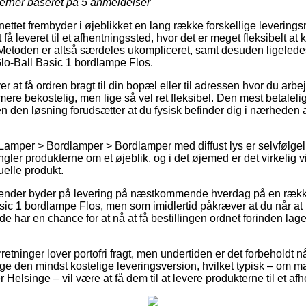
jerner baseret på
5
anmeldelser
 nettet frembyder i øjeblikket en lang række forskellige leverin
t få leveret til et afhentningssted, hvor det er meget fleksibelt a
Metoden er altså særdeles ukompliceret, samt desuden ligelede
lo-Ball Basic 1 bordlampe Flos.
at få ordren bragt til din bopæl eller til adressen hvor du arbe
mere bekostelig, men lige så vel ret fleksibel. Den mest betalelig
n den løsning forudsætter at du fysisk befinder dig i nærheden a
Lamper > Bordlamper > Bordlamper med diffust lys er selvfølge
gler produkterne om et øjeblik, og i det øjemed er det virkelig v
uelle produkt.
tagender byder på levering på næstkommende hverdag på en rækk
ic 1 bordlampe Flos, men som imidlertid påkræver at du når at be
t de har en chance for at nå at få bestillingen ordnet forinden la
retninger lover portofri fragt, men undertiden er det forbeholdt n
age den mindst kostelige leveringsversion, hvilket typisk – om m
Helsinge – vil være at få dem til at levere produkterne til et af