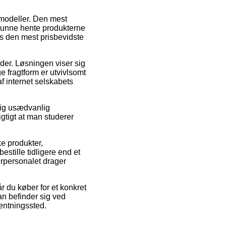
gsmodeller. Den mest
t kunne hente produkterne
s den mest prisbevidste
jder. Løsningen viser sig
e fragtform er utvivlsomt
f internet selskabets
lig usædvanlig
igtigt at man studerer
e produkter,
stille tidligere end et
gerpersonalet drager
år du køber for et konkret
an befinder sig ved
hentningssted.