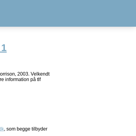
 1
orrison, 2003. Velkendt
e information på tlf
dk
, som begge tilbyder