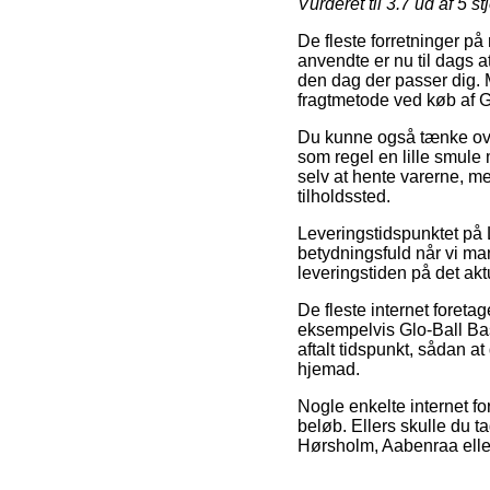
Vurderet til
3.7
ud af 5 st
De fleste forretninger på
anvendte er nu til dags a
den dag der passer dig. 
fragtmetode ved køb af G
Du kunne også tænke over 
som regel en lille smule 
selv at hente varerne, me
tilholdssted.
Leveringstidspunktet på 
betydningsfuld når vi man
leveringstiden på det akt
De fleste internet fore
eksempelvis Glo-Ball Bas
aftalt tidspunkt, sådan a
hjemad.
Nogle enkelte internet for
beløb. Ellers skulle du t
Hørsholm, Aabenraa eller 