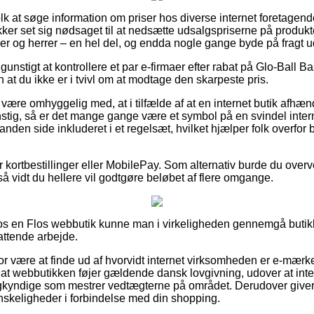
 folk at søge information om priser hos diverse internet foretagen
ker set sig nødsaget til at nedsætte udsalgspriserne på produkt
amer og herrer – en hel del, og endda nogle gange byde på fragt
stigt at kontrollere et par e-firmaer efter rabat på Glo-Ball B
 at du ikke er i tvivl om at modtage den skarpeste pris.
ære omhyggelig med, at i tilfælde af at en internet butik afhænd
nstig, så er det mange gange være et symbol på en svindel inte
anden side inkluderet i et regelsæt, hvilket hjælper folk overfor 
for kortbestillinger eller MobilePay. Som alternativ burde du over
 så vidt du hellere vil godtgøre beløbet af flere omgange.
s en Flos webbutik kunne man i virkeligheden gennemgå butikke
attende arbejde.
r være at finde ud af hvorvidt internet virksomheden er e-mærk
 at webbutikken føjer gældende dansk lovgivning, udover at interne
yndige som mestrer vedtægterne på området. Derudover giver de
vanskeligheder i forbindelse med din shopping.