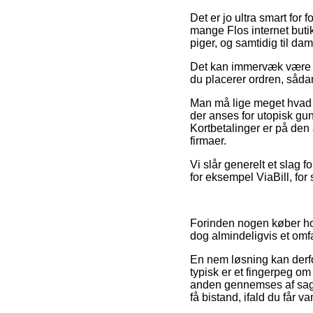
Det er jo ultra smart for
mange Flos internet butik
piger, og samtidig til d
Det kan immervæk være gun
du placerer ordren, sådan
Man må lige meget hvad v
der anses for utopisk gu
Kortbetalinger er på den 
firmaer.
Vi slår generelt et slag 
for eksempel ViaBill, for
Forinden nogen køber ho
dog almindeligvis et omf
En nem løsning kan derfo
typisk er et fingerpeg om
anden gennemses af sagk
få bistand, ifald du får 