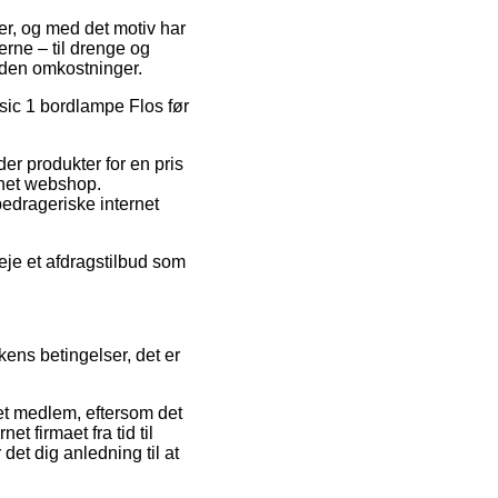
der, og med det motiv har
erne – til drenge og
 uden omkostninger.
asic 1 bordlampe Flos før
er produkter for en pris
rnet webshop.
bedrageriske internet
veje et afdragstilbud som
ns betingelser, det er
et medlem, eftersom det
t firmaet fra tid til
t dig anledning til at