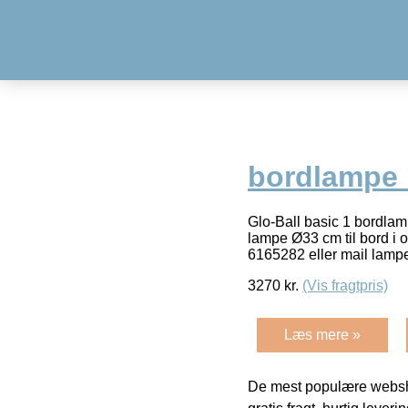
bordlampe 
Glo-Ball basic 1 bordlam
lampe Ø33 cm til bord i o
6165282 eller mail la
3270
kr.
(Vis fragtpris)
Læs mere »
De mest populære websho