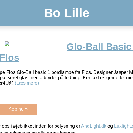
Bo Lille
Glo-Ball Basic
Flos
pe Flos Glo-Ball basic 1 bordlampe fra Flos. Designer Jasper M
paliseret glas med afbryder på ledning. Kontakt os gerne for mer
mper4U@
(Læs mere)
Køb nu »
ps i øjeblikket inden for belysning er
AndLight.dk
og
Luxlight.