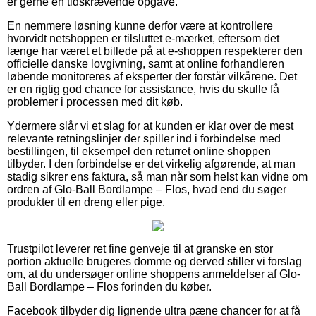
er gerne en tidskrævende opgave.
En nemmere løsning kunne derfor være at kontrollere
hvorvidt netshoppen er tilsluttet e-mærket, eftersom det
længe har været et billede på at e-shoppen respekterer den
officielle danske lovgivning, samt at online forhandleren
løbende monitoreres af eksperter der forstår vilkårene. Det
er en rigtig god chance for assistance, hvis du skulle få
problemer i processen med dit køb.
Ydermere slår vi et slag for at kunden er klar over de mest
relevante retningslinjer der spiller ind i forbindelse med
bestillingen, til eksempel den returret online shoppen
tilbyder. I den forbindelse er det virkelig afgørende, at man
stadig sikrer ens faktura, så man når som helst kan vidne om
ordren af Glo-Ball Bordlampe – Flos, hvad end du søger
produkter til en dreng eller pige.
Trustpilot leverer ret fine genveje til at granske en stor
portion aktuelle brugeres domme og derved stiller vi forslag
om, at du undersøger online shoppens anmeldelser af Glo-
Ball Bordlampe – Flos forinden du køber.
Facebook tilbyder dig lignende ultra pæne chancer for at få