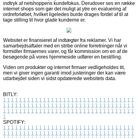
indtryk af netshoppens kundefokus. Derudover ses en række
internet shops som gør det muligt at ytre en evaluering af
ordreforløbet, hvilket ligeledes burde drages fordel af til at
tage stilling til hvor glade kunderne er.
Websitet er finansieret af indtægter fra reklamer. Vi har
samarbejdsaftaler med en stribe online forretninger når vi
formidler firmaernes varer, og får kommission om en af de
besøgende på vores hjemmeside udfører en bestilling.
Viden om produkter og internet firmaer vedligeholdes tit,
men vi giver ingen garanti imod justeringer der kan være
udarbejdet siden vi sidst opdaterede websitets data.
BITLY:
1
1
1
1
1
1
1
1
1
1
1
1
1
1
1
1
1
1
1
1
1
1
1
1
1
1
1
1
1
1
1
1
1
1
1
1
1
1
1
1
1
1
1
1
1
1
1
1
1
1
1
1
1
1
1
1
1
1
1
1
1
1
1
1
1
1
1
1
1
1
1
1
1
1
1
1
1
1
1
1
1
1
1
1
1
1
1
1
1
1
1
1
1
1
1
1
1
1
1
1
SPOTIFY:
1
1
1
1
1
1
1
1
1
1
1
1
1
1
1
1
1
1
1
1
1
1
1
1
1
1
1
1
1
1
1
1
1
1
1
1
1
1
1
1
1
1
1
1
1
1
1
1
1
1
1
1
1
1
1
1
1
1
1
1
1
1
1
1
1
1