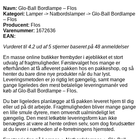
Navn:
Glo-Ball Bordlampe – Flos
Kategori:
Lamper -> Natbordslamper -> Glo-Ball Bordlampe
– Flos
Producent:
Flos
Varenummer:
1672636
EAN:
Vurderet til
4.2
ud af 5 stjerner baseret på
48
anmeldelser
En masse online butikker frembyder i øjeblikket et stort
udvalg af fragtmuligheder. Førstevalget hos mange er
efterhånden at få afleveret pakken hos en pakkeshop, og så
henter du bare dine nye produkter når du har lyst.
Leveringsmetoden er jo rigtig let gængelig, samt mange
gange ligeledes den mest betalelige leveringsmanér ved
køb af Glo-Ball Bordlampe – Flos.
Du bør ligeledes planlægge at få pakken leveret hjem til dig
eller ud på dit arbejde. Fragtmuligheden bliver mange gange
en lille smule dyrere, men omvendt ualmindeligt let
gængelig. Den mest letkøbte leveringsform kan ikke
benægtes at være at hente ordren selv, som dog forudsætter
at du lever i nærheden af e-forretningens hjemsted.