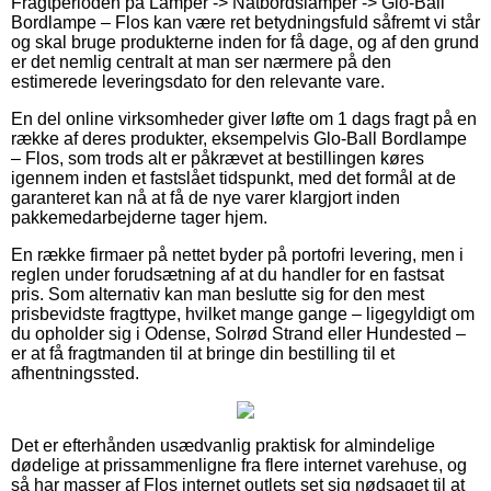
Fragtperioden på Lamper -> Natbordslamper -> Glo-Ball
Bordlampe – Flos kan være ret betydningsfuld såfremt vi står
og skal bruge produkterne inden for få dage, og af den grund
er det nemlig centralt at man ser nærmere på den
estimerede leveringsdato for den relevante vare.
En del online virksomheder giver løfte om 1 dags fragt på en
række af deres produkter, eksempelvis Glo-Ball Bordlampe
– Flos, som trods alt er påkrævet at bestillingen køres
igennem inden et fastslået tidspunkt, med det formål at de
garanteret kan nå at få de nye varer klargjort inden
pakkemedarbejderne tager hjem.
En række firmaer på nettet byder på portofri levering, men i
reglen under forudsætning af at du handler for en fastsat
pris. Som alternativ kan man beslutte sig for den mest
prisbevidste fragttype, hvilket mange gange – ligegyldigt om
du opholder sig i Odense, Solrød Strand eller Hundested –
er at få fragtmanden til at bringe din bestilling til et
afhentningssted.
Det er efterhånden usædvanlig praktisk for almindelige
dødelige at prissammenligne fra flere internet varehuse, og
så har masser af Flos internet outlets set sig nødsaget til at