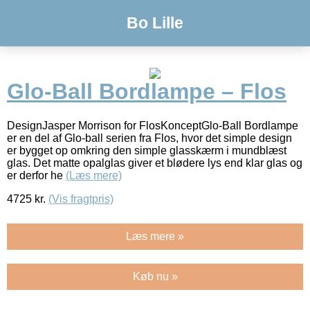
Bo Lille
Glo-Ball Bordlampe – Flos
DesignJasper Morrison for FlosKonceptGlo-Ball Bordlampe
er en del af Glo-ball serien fra Flos, hvor det simple design
er bygget op omkring den simple glasskærm i mundblæst
glas. Det matte opalglas giver et blødere lys end klar glas og
er derfor he
(Læs mere)
4725
kr.
(Vis fragtpris)
Læs mere »
Køb nu »