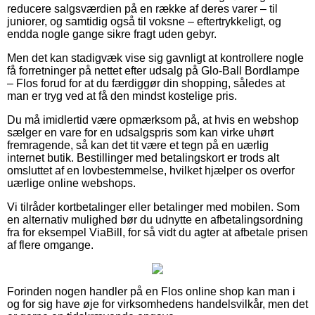
reducere salgsværdien på en række af deres varer – til
juniorer, og samtidig også til voksne – eftertrykkeligt, og
endda nogle gange sikre fragt uden gebyr.
Men det kan stadigvæk vise sig gavnligt at kontrollere nogle
få forretninger på nettet efter udsalg på Glo-Ball Bordlampe
– Flos forud for at du færdiggør din shopping, således at
man er tryg ved at få den mindst kostelige pris.
Du må imidlertid være opmærksom på, at hvis en webshop
sælger en vare for en udsalgspris som kan virke uhørt
fremragende, så kan det tit være et tegn på en uærlig
internet butik. Bestillinger med betalingskort er trods alt
omsluttet af en lovbestemmelse, hvilket hjælper os overfor
uærlige online webshops.
Vi tilråder kortbetalinger eller betalinger med mobilen. Som
en alternativ mulighed bør du udnytte en afbetalingsordning
fra for eksempel ViaBill, for så vidt du agter at afbetale prisen
af flere omgange.
Forinden nogen handler på en Flos online shop kan man i
og for sig have øje for virksomhedens handelsvilkår, men det