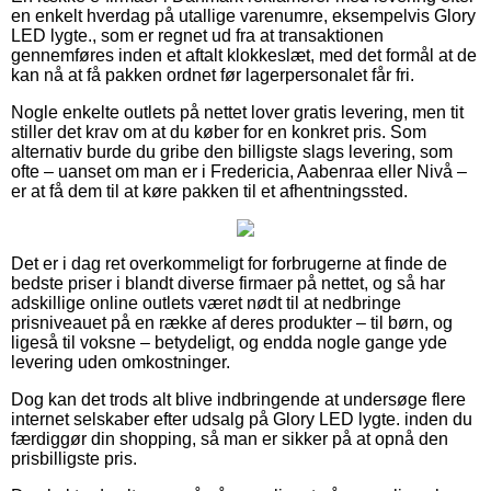
en enkelt hverdag på utallige varenumre, eksempelvis Glory
LED lygte., som er regnet ud fra at transaktionen
gennemføres inden et aftalt klokkeslæt, med det formål at de
kan nå at få pakken ordnet før lagerpersonalet får fri.
Nogle enkelte outlets på nettet lover gratis levering, men tit
stiller det krav om at du køber for en konkret pris. Som
alternativ burde du gribe den billigste slags levering, som
ofte – uanset om man er i Fredericia, Aabenraa eller Nivå –
er at få dem til at køre pakken til et afhentningssted.
Det er i dag ret overkommeligt for forbrugerne at finde de
bedste priser i blandt diverse firmaer på nettet, og så har
adskillige online outlets været nødt til at nedbringe
prisniveauet på en række af deres produkter – til børn, og
ligeså til voksne – betydeligt, og endda nogle gange yde
levering uden omkostninger.
Dog kan det trods alt blive indbringende at undersøge flere
internet selskaber efter udsalg på Glory LED lygte. inden du
færdiggør din shopping, så man er sikker på at opnå den
prisbilligste pris.