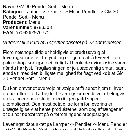
Navn:
GM 30 Pendel Sort – Menu
Kategori:
Lamper -> Pendler -> Menu Pendler -> GM 30
Pendel Sort – Menu
Producent:
Menu
Varenummer:
8783308
EAN:
5709262976775
Vurderet til
4.8
ud af 5 stjerner baseret på
22
anmeldelser
Flere netshops tildeler heldigvis et bredt udvalg af
leveringsmodeller. En yndling er lige nu at få leveret til en
pakkeshop, som gør det muligt at hente de nyindkøbte varer
når du har lyst. Fragtløsningen er jo usædvanlig smart, samt
endda tilmed den billigste mulighed for fragt ved køb af GM
30 Pendel Sort – Menu.
Du kan omvendt overveje at vælge at få sendt hjem til hvor
du bor eller til dit arbejde. Leveringsformen bliver uheldigvis
en sjat mere bekostelig, men til gengæld super
ukompliceret. Den mest betalelige form for levering er
unægtelig selv at hente produkterne, som dog afhænger af
at du har bopæl tæt på e-forretningens arbejdslager.
Leveringstidspunktet på Lamper -> Pendler -> Menu Pendler
-> GM 30 Pendel Sort – Menu er selvfølgelig ultra vital hvis