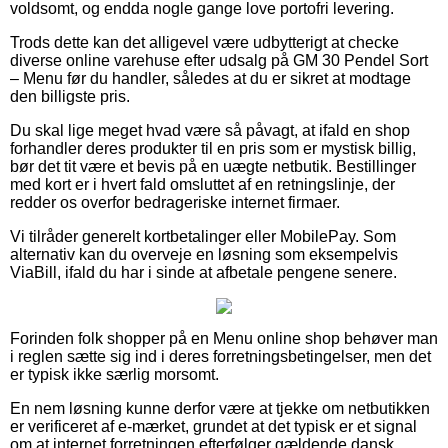
voldsomt, og endda nogle gange love portofri levering.
Trods dette kan det alligevel være udbytterigt at checke
diverse online varehuse efter udsalg på GM 30 Pendel Sort
– Menu før du handler, således at du er sikret at modtage
den billigste pris.
Du skal lige meget hvad være så påvagt, at ifald en shop
forhandler deres produkter til en pris som er mystisk billig,
bør det tit være et bevis på en uægte netbutik. Bestillinger
med kort er i hvert fald omsluttet af en retningslinje, der
redder os overfor bedrageriske internet firmaer.
Vi tilråder generelt kortbetalinger eller MobilePay. Som
alternativ kan du overveje en løsning som eksempelvis
ViaBill, ifald du har i sinde at afbetale pengene senere.
Forinden folk shopper på en Menu online shop behøver man
i reglen sætte sig ind i deres forretningsbetingelser, men det
er typisk ikke særlig morsomt.
En nem løsning kunne derfor være at tjekke om netbutikken
er verificeret af e-mærket, grundet at det typisk er et signal
om at internet forretningen efterfølger gældende dansk