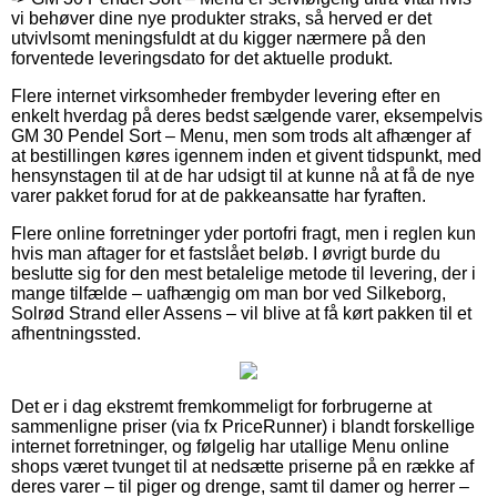
vi behøver dine nye produkter straks, så herved er det
utvivlsomt meningsfuldt at du kigger nærmere på den
forventede leveringsdato for det aktuelle produkt.
Flere internet virksomheder frembyder levering efter en
enkelt hverdag på deres bedst sælgende varer, eksempelvis
GM 30 Pendel Sort – Menu, men som trods alt afhænger af
at bestillingen køres igennem inden et givent tidspunkt, med
hensynstagen til at de har udsigt til at kunne nå at få de nye
varer pakket forud for at de pakkeansatte har fyraften.
Flere online forretninger yder portofri fragt, men i reglen kun
hvis man aftager for et fastslået beløb. I øvrigt burde du
beslutte sig for den mest betalelige metode til levering, der i
mange tilfælde – uafhængig om man bor ved Silkeborg,
Solrød Strand eller Assens – vil blive at få kørt pakken til et
afhentningssted.
Det er i dag ekstremt fremkommeligt for forbrugerne at
sammenligne priser (via fx PriceRunner) i blandt forskellige
internet forretninger, og følgelig har utallige Menu online
shops været tvunget til at nedsætte priserne på en række af
deres varer – til piger og drenge, samt til damer og herrer –