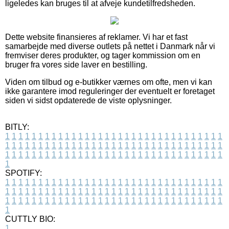
ligeledes kan bruges til at afveje kundetilfredsheden.
Dette website finansieres af reklamer. Vi har et fast
samarbejde med diverse outlets på nettet i Danmark når vi
fremviser deres produkter, og tager kommission om en
bruger fra vores side laver en bestilling.
Viden om tilbud og e-butikker værnes om ofte, men vi kan
ikke garantere imod reguleringer der eventuelt er foretaget
siden vi sidst opdaterede de viste oplysninger.
BITLY:
1
1
1
1
1
1
1
1
1
1
1
1
1
1
1
1
1
1
1
1
1
1
1
1
1
1
1
1
1
1
1
1
1
1
1
1
1
1
1
1
1
1
1
1
1
1
1
1
1
1
1
1
1
1
1
1
1
1
1
1
1
1
1
1
1
1
1
1
1
1
1
1
1
1
1
1
1
1
1
1
1
1
1
1
1
1
1
1
1
1
1
1
1
1
1
1
1
1
1
1
SPOTIFY:
1
1
1
1
1
1
1
1
1
1
1
1
1
1
1
1
1
1
1
1
1
1
1
1
1
1
1
1
1
1
1
1
1
1
1
1
1
1
1
1
1
1
1
1
1
1
1
1
1
1
1
1
1
1
1
1
1
1
1
1
1
1
1
1
1
1
1
1
1
1
1
1
1
1
1
1
1
1
1
1
1
1
1
1
1
1
1
1
1
1
1
1
1
1
1
1
1
1
1
1
CUTTLY BIO:
1