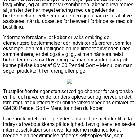
lovgivning, og at internet virksomheden løbende revurderes
af jurister der har meget erfaring med de gældende
bestemmelser. Dette er desuden en god chance for at blive
assisteret, når du udsættes for besvær i forbindelse med din
bestilling.
Ydermere foreslår vi at køber er vaks omkring de
elementære bestemmelser der indvirker på ordren, som for
eksempel den returrettighed online firmaet anvender. I den
sammenhæng er det også vigtigt, at man når som helst
beholder ens e-mail kvittering, så man en anden gang vil
kunne påvise købet af GM 30 Pendel Sort – Menu, om man
søger produkter til en dreng eller pige.
Trustpilot frembringer stort set ærlige chancer for at granske
en hel del nuværende kunders oplevelser og herved er det
fornuftigt, at du efterforsker online virksomhedens omtaler af
GM 30 Pendel Sort – Menu forinden du køber.
Facebook indebærer ligeledes absolut fine metoder til at få
indtryk af webbutikkens pålidelighed. I øvrigt ser vi en række
internet selskaber som giver kunderne mulighed for at
meddele en bedømmelse af deres købsoplevelse, som