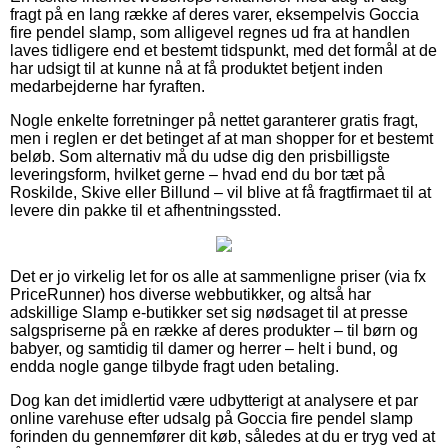
fragt på en lang række af deres varer, eksempelvis Goccia
fire pendel slamp, som alligevel regnes ud fra at handlen
laves tidligere end et bestemt tidspunkt, med det formål at de
har udsigt til at kunne nå at få produktet betjent inden
medarbejderne har fyraften.
Nogle enkelte forretninger på nettet garanterer gratis fragt,
men i reglen er det betinget af at man shopper for et bestemt
beløb. Som alternativ må du udse dig den prisbilligste
leveringsform, hvilket gerne – hvad end du bor tæt på
Roskilde, Skive eller Billund – vil blive at få fragtfirmaet til at
levere din pakke til et afhentningssted.
Det er jo virkelig let for os alle at sammenligne priser (via fx
PriceRunner) hos diverse webbutikker, og altså har
adskillige Slamp e-butikker set sig nødsaget til at presse
salgspriserne på en række af deres produkter – til børn og
babyer, og samtidig til damer og herrer – helt i bund, og
endda nogle gange tilbyde fragt uden betaling.
Dog kan det imidlertid være udbytterigt at analysere et par
online varehuse efter udsalg på Goccia fire pendel slamp
forinden du gennemfører dit køb, således at du er tryg ved at