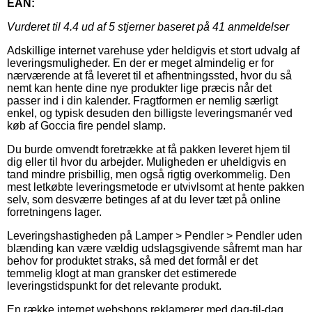
EAN:
Vurderet til
4.4
ud af 5 stjerner baseret på
41
anmeldelser
Adskillige internet varehuse yder heldigvis et stort udvalg af
leveringsmuligheder. En der er meget almindelig er for
nærværende at få leveret til et afhentningssted, hvor du så
nemt kan hente dine nye produkter lige præcis når det
passer ind i din kalender. Fragtformen er nemlig særligt
enkel, og typisk desuden den billigste leveringsmanér ved
køb af Goccia fire pendel slamp.
Du burde omvendt foretrække at få pakken leveret hjem til
dig eller til hvor du arbejder. Muligheden er uheldigvis en
tand mindre prisbillig, men også rigtig overkommelig. Den
mest letkøbte leveringsmetode er utvivlsomt at hente pakken
selv, som desværre betinges af at du lever tæt på online
forretningens lager.
Leveringshastigheden på Lamper > Pendler > Pendler uden
blænding kan være vældig udslagsgivende såfremt man har
behov for produktet straks, så med det formål er det
temmelig klogt at man gransker det estimerede
leveringstidspunkt for det relevante produkt.
En række internet webshops reklamerer med dag-til-dag