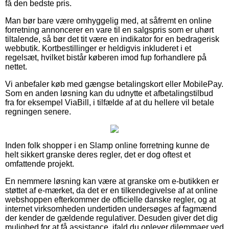
få den bedste pris.
Man bør bare være omhyggelig med, at såfremt en online
forretning annoncerer en vare til en salgspris som er uhørt
tiltalende, så bør det tit være en indikator for en bedragerisk
webbutik. Kortbestillinger er heldigvis inkluderet i et
regelsæt, hvilket bistår køberen imod fup forhandlere på
nettet.
Vi anbefaler køb med gængse betalingskort eller MobilePay.
Som en anden løsning kan du udnytte et afbetalingstilbud
fra for eksempel ViaBill, i tilfælde af at du hellere vil betale
regningen senere.
Inden folk shopper i en Slamp online forretning kunne de
helt sikkert granske deres regler, det er dog oftest et
omfattende projekt.
En nemmere løsning kan være at granske om e-butikken er
støttet af e-mærket, da det er en tilkendegivelse af at online
webshoppen efterkommer de officielle danske regler, og at
internet virksomheden undertiden undersøges af fagmænd
der kender de gældende regulativer. Desuden giver det dig
mulighed for at få assistance, ifald du oplever dilemmaer ved