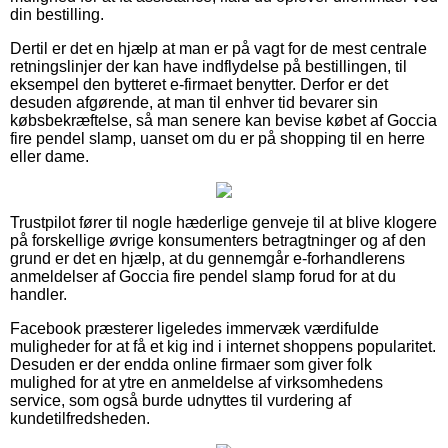
din bestilling.
Dertil er det en hjælp at man er på vagt for de mest centrale
retningslinjer der kan have indflydelse på bestillingen, til
eksempel den bytteret e-firmaet benytter. Derfor er det
desuden afgørende, at man til enhver tid bevarer sin
købsbekræftelse, så man senere kan bevise købet af Goccia
fire pendel slamp, uanset om du er på shopping til en herre
eller dame.
Trustpilot fører til nogle hæderlige genveje til at blive klogere
på forskellige øvrige konsumenters betragtninger og af den
grund er det en hjælp, at du gennemgår e-forhandlerens
anmeldelser af Goccia fire pendel slamp forud for at du
handler.
Facebook præsterer ligeledes immervæk værdifulde
muligheder for at få et kig ind i internet shoppens popularitet.
Desuden er der endda online firmaer som giver folk
mulighed for at ytre en anmeldelse af virksomhedens
service, som også burde udnyttes til vurdering af
kundetilfredsheden.