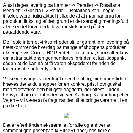
Antal dages levering på Lamper -> Pendler -> Rotaliana
Pendler -> Goccia H2 Pendel – Rotaliana kan i nogle
tilfælde være rigtig aktuel i tilfælde af at man har brug for
produktet fluks, og af den grund er det sandelig meningsfuldt
at vi ser det forventede leveringstidspunkt på den
pågældende vare.
De fleste internet virksomheder stiller garanti om levering på
næstkommende hverdag på mange af shoppens produkter,
eksempelvis Goccia H2 Pendel – Rotaliana, som stiller krav
om at transaktionen gennemføres forinden et fast tidspunkt,
sådan at de kan nå at få varen ekspederet forinden de
lageransatte holder fyraften.
Visse webshops sikrer fragt uden betaling, men undertiden
kræves det at du shopper for en konkret pris. I øvrigt skal
man foretrække den billigste fragtform, der oftest – uden
hensyn til om du opholder sig ved Aalborg, Kalundborg eller
Vejen – vil være at få fragtmanden til at bringe varerne til en
pakkeshop.
Det er efterhånden ekstremt let for alle og enhver at
sammenligne priser (via fx PriceRunner) hos flere e-