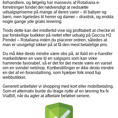
forhandlere, og følgelig har massevis af Rotaliana e-
forretninger fundet det nødvendigt at nedsætte
udsalgspriserne på mange af deres varer – til babyer og
børn, men ligeledes til herrer og damer – drastisk, og endda
nogle gange yde gratis levering.
Trods dette kan det imidlertid vise sig profitabelt at checke et
par forskellige butikker på nettet efter udsalg på Goccia H2
Pendel – Rotaliana inden du placerer ordren, således at
man er usvigeligt sikker på at få den mest betalelige pris.
Du må ikke desto mindre være obs på, at ifald en e-handler
markedsfører en vare til en salgspris som kan virke
hamrende favorabel, så er det for det meste være en varsel
om en svindel netshop. Kortbestillinger er ikke desto mindre
en del af en foranstaltning, som hjælper folk imod fup
webbutikker.
Generelt anbefaler vi shopping med kort eller mobilbetaling.
Som et alternativ burde du drage nytte af en løsning fra fx
ViaBill, når du agter at afbetale beløbet senere.