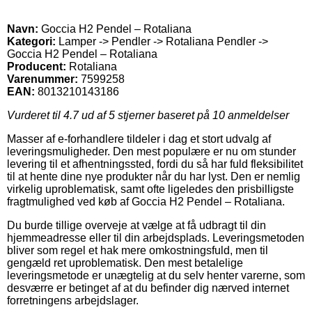
Navn:
Goccia H2 Pendel – Rotaliana
Kategori:
Lamper -> Pendler -> Rotaliana Pendler ->
Goccia H2 Pendel – Rotaliana
Producent:
Rotaliana
Varenummer:
7599258
EAN:
8013210143186
Vurderet til
4.7
ud af 5 stjerner baseret på
10
anmeldelser
Masser af e-forhandlere tildeler i dag et stort udvalg af
leveringsmuligheder. Den mest populære er nu om stunder
levering til et afhentningssted, fordi du så har fuld fleksibilitet
til at hente dine nye produkter når du har lyst. Den er nemlig
virkelig uproblematisk, samt ofte ligeledes den prisbilligste
fragtmulighed ved køb af Goccia H2 Pendel – Rotaliana.
Du burde tillige overveje at vælge at få udbragt til din
hjemmeadresse eller til din arbejdsplads. Leveringsmetoden
bliver som regel et hak mere omkostningsfuld, men til
gengæld ret uproblematisk. Den mest betalelige
leveringsmetode er unægtelig at du selv henter varerne, som
desværre er betinget af at du befinder dig nærved internet
forretningens arbejdslager.