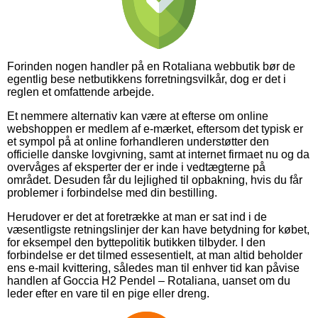
Forinden nogen handler på en Rotaliana webbutik bør de
egentlig bese netbutikkens forretningsvilkår, dog er det i
reglen et omfattende arbejde.
Et nemmere alternativ kan være at efterse om online
webshoppen er medlem af e-mærket, eftersom det typisk er
et sympol på at online forhandleren understøtter den
officielle danske lovgivning, samt at internet firmaet nu og da
overvåges af eksperter der er inde i vedtægterne på
området. Desuden får du lejlighed til opbakning, hvis du får
problemer i forbindelse med din bestilling.
Herudover er det at foretrække at man er sat ind i de
væsentligste retningslinjer der kan have betydning for købet,
for eksempel den byttepolitik butikken tilbyder. I den
forbindelse er det tilmed essesentielt, at man altid beholder
ens e-mail kvittering, således man til enhver tid kan påvise
handlen af Goccia H2 Pendel – Rotaliana, uanset om du
leder efter en vare til en pige eller dreng.