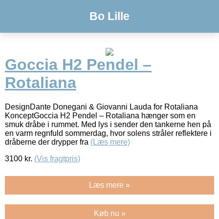
Bo Lille
Goccia H2 Pendel –
Rotaliana
DesignDante Donegani & Giovanni Lauda for Rotaliana
KonceptGoccia H2 Pendel – Rotaliana hænger som en
smuk dråbe i rummet. Med lys i sender den tankerne hen på
en varm regnfuld sommerdag, hvor solens stråler reflektere i
dråberne der drypper fra
(Læs mere)
3100
kr.
(Vis fragtpris)
Læs mere »
Køb nu »