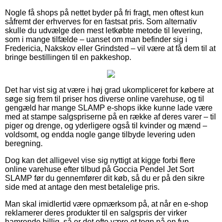
Nogle få shops på nettet byder på fri fragt, men oftest kun
såfremt der erhverves for en fastsat pris. Som alternativ
skulle du udvælge den mest letkøbte metode til levering,
som i mange tilfælde – uanset om man befinder sig i
Fredericia, Nakskov eller Grindsted – vil være at få dem til at
bringe bestillingen til en pakkeshop.
Det har vist sig at være i høj grad ukompliceret for købere at
søge sig frem til priser hos diverse online varehuse, og til
gengæld har mange SLAMP e-shops ikke kunne lade være
med at stampe salgspriserne på en række af deres varer – til
piger og drenge, og yderligere også til kvinder og mænd –
voldsomt, og endda nogle gange tilbyde levering uden
beregning.
Dog kan det alligevel vise sig nyttigt at kigge forbi flere
online varehuse efter tilbud på Goccia Pendel Jet Sort
SLAMP før du gennemfører dit køb, så du er på den sikre
side med at antage den mest betalelige pris.
Man skal imidlertid være opmærksom på, at når en e-shop
reklamerer deres produkter til en salgspris der virker
hamrende billig, så er det ofte være et tegn på en fup