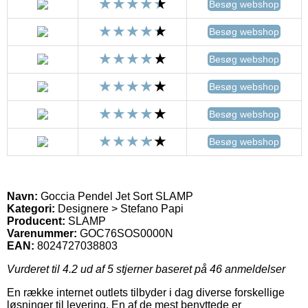
Besøg webshop
Besøg webshop
Besøg webshop
Besøg webshop
Besøg webshop
Besøg webshop
Navn:
Goccia Pendel Jet Sort SLAMP
Kategori:
Designere > Stefano Papi
Producent:
SLAMP
Varenummer:
GOC76SOS0000N
EAN:
8024727038803
Vurderet til
4.2
ud af 5 stjerner baseret på
46
anmeldelser
En række internet outlets tilbyder i dag diverse forskellige
løsninger til levering. En af de mest benyttede er