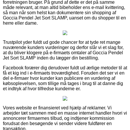
forretningen bruger. På grund af dette er det på samme
måde relevant, at man altid bibeholder ens e-mail kvittering,
så man når som helst kan dokumentere sin shopping af
Goccia Pendel Jet Sort SLAMP, uanset om du shopper til en
herre eller dame.
Trustpilot yder fuldt ud gode chancer for at tyde ret mange
nuværende kunders vurderinger og derfor slår vi et slag for,
at du bliver klogere på e-firmaets omtaler af Goccia Pendel
Jet Sort SLAMP inden du lægger din bestilling.
Facebook forærer dig derudover fuldt ud ærlige metoder til at
få et kig ind i e-firmaets troværdighed. Foruden det ser vi en
del e-firmaer hvor kunder kan publicere en vurdering af
købsoplevelsen, som tillige må tages i brug til at danne dig
et indtryk af hvor tilfredse kunderne er.
Vores website er finansieret ved hjælp af reklamer. Vi
arbejder tæt sammen med en masse internet handler hvori vi
annoncerer firmaernes tilbud, og indtjener kommission
forudsat den besøgende vi sender videre fuldfører en
transaktion.