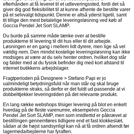
efterhånden at få leveret til et udleveringssted, fordi det så
giver dig god fleksibilitet til at kunne afhente de bestilte varer
på et selvvalgt tidspunkt. Denne er altså yderst ligetil, samt
tit tillige den mest betalelige leveringsløsning ved køb af
Goccia Pendel Jet Sort SLAMP.
Du burde på samme måde tænke over at bestille
produkterne til levering til dit hus eller til dit arbejde.
Løsningen er en gang i mellem lidt dyrere, men lige så vel
vældig nem. Den mindst kostelige leveringsløsning kan ikke
modsiges at være at du selv henter ordren, hvilket dog står
og falder med at du fysisk befinder dig med kort afstand til
internet butikkens arbejdslager.
Fragtperioden på Designere > Stefano Papi er jo
ualmindeligt betydningsfuld når man står og skal bruge
produkterne straks, så derfor er det fuldt ud passende at vi
dobbelttjekker leveringstiden på det relevante produkt.
En lang række webshops tilsiger levering på blot en enkelt
hverdag på de fleste varenumre, eksempelvis Goccia
Pendel Jet Sort SLAMP, men som imidlertid er påkrævet at
bestillingen gennemføres tidligere end et fast klokkeslæt,
sådan at de højst sandsynligt kan nå at få ordren afsendt før
lagermedarbejderne har fyraften.