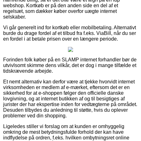
webshop. Kortkøb er på den anden side en del af et
regelsæt, som dækker køber overfor uægte internet
selskaber.
Vi går generelt ind for kortkøb eller mobilbetaling. Alternativt
burde du drage fordel af et tilbud fra f.eks. ViaBill, når du ser
en fordel i at betale prisen over en længere periode.
Forinden folk køber på en SLAMP internet forhandler bør de
utvivlsomt skimme dens vilkår, det er dog i mange tilfælde et
tidskrævende arbejde.
Et nemt alternativ kan derfor være at tjekke hvorvidt internet
virksomheden er medlem af e-mærket, eftersom det er en
sikkerhed for at e-shoppen følger den officielle danske
lovgivning, og at internet butikken af og til besigtiges af
jurister der har ekspertise inden for vedtægterne på området.
Desuden tilbydes du anledning til støtte, hvis du oplever
problemer ved din shopping.
Ligeledes stiller vi forslag om at kunden er omhyggelig
omkring de mest betydningsfulde forhold der kan have
indflydelse på ordren, f.eks. hvilken ombytningsret online