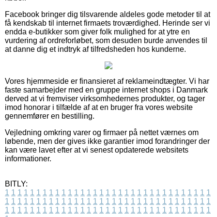
Facebook bringer dig tilsvarende aldeles gode metoder til at
få kendskab til internet firmaets troværdighed. Herinde ser vi
endda e-butikker som giver folk mulighed for at ytre en
vurdering af ordreforløbet, som desuden burde anvendes til
at danne dig et indtryk af tilfredsheden hos kunderne.
Vores hjemmeside er finansieret af reklameindtægter. Vi har
faste samarbejder med en gruppe internet shops i Danmark
derved at vi fremviser virksomhedernes produkter, og tager
imod honorar i tilfælde af at en bruger fra vores website
gennemfører en bestilling.
Vejledning omkring varer og firmaer på nettet værnes om
løbende, men der gives ikke garantier imod forandringer der
kan være lavet efter at vi senest opdaterede websitets
informationer.
BITLY:
1
1
1
1
1
1
1
1
1
1
1
1
1
1
1
1
1
1
1
1
1
1
1
1
1
1
1
1
1
1
1
1
1
1
1
1
1
1
1
1
1
1
1
1
1
1
1
1
1
1
1
1
1
1
1
1
1
1
1
1
1
1
1
1
1
1
1
1
1
1
1
1
1
1
1
1
1
1
1
1
1
1
1
1
1
1
1
1
1
1
1
1
1
1
1
1
1
1
1