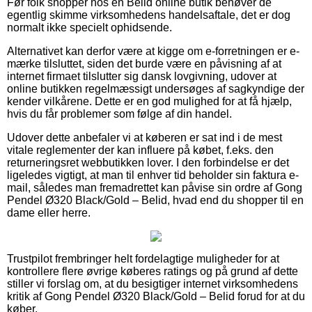
Før folk shopper hos en Belid online butik behøver de
egentlig skimme virksomhedens handelsaftale, det er dog
normalt ikke specielt ophidsende.
Alternativet kan derfor være at kigge om e-forretningen er e-
mærke tilsluttet, siden det burde være en påvisning af at
internet firmaet tilslutter sig dansk lovgivning, udover at
online butikken regelmæssigt undersøges af sagkyndige der
kender vilkårene. Dette er en god mulighed for at få hjælp,
hvis du får problemer som følge af din handel.
Udover dette anbefaler vi at køberen er sat ind i de mest
vitale reglementer der kan influere på købet, f.eks. den
returneringsret webbutikken lover. I den forbindelse er det
ligeledes vigtigt, at man til enhver tid beholder sin faktura e-
mail, således man fremadrettet kan påvise sin ordre af Gong
Pendel Ø320 Black/Gold – Belid, hvad end du shopper til en
dame eller herre.
Trustpilot frembringer helt fordelagtige muligheder for at
kontrollere flere øvrige køberes ratings og på grund af dette
stiller vi forslag om, at du besigtiger internet virksomhedens
kritik af Gong Pendel Ø320 Black/Gold – Belid forud for at du
køber.