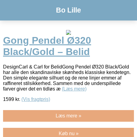
Bo Lille
Gong Pendel Ø320
Black/Gold – Belid
DesignCarl & Carl for BelidGong Pendel Ø320 Black/Gold
har alle den skandinaviske skønheds klassiske kendetegn.
Den simple elegante silhuet og de rene linjer emmer af
raffineret stilsikkerhed. Sammen med de underspillede
farver giver det en tidløs æ
(Læs mere)
1599
kr.
(Vis fragtpris)
Læs mere »
Køb nu »