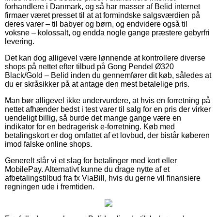
forhandlere i Danmark, og så har masser af Belid internet
firmaer været presset til at at formindske salgsværdien på
deres varer – til babyer og børn, og endvidere også til
voksne – kolossalt, og endda nogle gange præstere gebyrfri
levering.
Det kan dog alligevel være lønnende at kontrollere diverse
shops på nettet efter tilbud på Gong Pendel Ø320
Black/Gold – Belid inden du gennemfører dit køb, således at
du er skråsikker på at antage den mest betalelige pris.
Man bør alligevel ikke undervurdere, at hvis en forretning på
nettet afhænder bedst i test varer til salg for en pris der virker
uendeligt billig, så burde det mange gange være en
indikator for en bedragerisk e-forretning. Køb med
betalingskort er dog omfattet af et lovbud, der bistår køberen
imod falske online shops.
Generelt slår vi et slag for betalinger med kort eller
MobilePay. Alternativt kunne du drage nytte af et
afbetalingstilbud fra fx ViaBill, hvis du gerne vil finansiere
regningen ude i fremtiden.