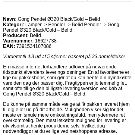
Navn:
Gong Pendel Ø320 Black/Gold – Belid
Kategori:
Lamper -> Pendler -> Belid Pendler -> Gong
Pendel Ø320 Black/Gold – Belid
Producent:
Belid
Varenummer:
16627738
EAN:
7391534107086
Vurderet til
4.8
ud af 5 stjerner baseret på
33
anmeldelser
En masse internet forhandlere udlover på nuværende
tidspunkt alverdens leveringsløsninger. En af favoritterne er
lige nu pakkeshops, som gør at du kan hente din nyindkøbte
vare den dag der passer dig. Fragttypen er jo temmelig let,
samt ofte tillige den billigste leveringsversion ved køb af
Gong Pendel Ø320 Black/Gold – Belid.
Du kunne på samme måde vælge at få pakken leveret hjem
til dig eller ud på dit arbejde. Muligheden viser sig for det
meste en smule mere omkostningsfuld, men ydermere ret
overkommelig. Den mest letkøbte mulighed for levering er
utvivlsomt at hente produkterne selv, hvilket dog
nødvendiggør at du er lige ved netshoppens adresse.