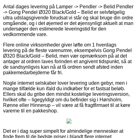
Antal dages levering på Lamper -> Pendler -> Belid Pendler
-> Gong Pendel Ø320 Black/Gold – Belid er selvfølgelig
ultra udslagsgivende forudsat vi står og skal bruge din ordre
omgående, og i det øjemed er det øjensynligt aktuelt at man
undersøger den estimerede leveringstid for den
vedkommende vare.
Flere online virksomheder giver løfte om 1 hverdags
levering på de fleste varenumre, eksempelvis Gong Pendel
Ø320 Black/Gold – Belid, men vær opmærksom på at det
antager at ordren laves forinden et angivent tidspunkt, så at
de sandsynligvis kan nå at få ordren sendt afsted inden
pakkemedarbejderne får fri.
Nogle internet selskaber lover levering uden gebyr, men i
mange tilfælde kun ifald du indkøber for et fastsat beløb.
Ellers skal du gribe den mindst kostelige leveringsversion,
hvilket ofte – ligegyldigt om du befinder sig i Hørsholm,
Rønne eller Hinnerup – vil være at få fragtfirmaet til at køre
varerne til en pakkeshop.
Det er i dag super simpelt for almindelige mennesker at
finde frem til de bedste priser i blandt flere internet