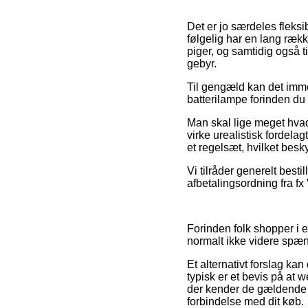
Det er jo særdeles fleksi
følgelig har en lang ræk
piger, og samtidig også 
gebyr.
Til gengæld kan det imme
batterilampe forinden du b
Man skal lige meget hvad
virke urealistisk fordelag
et regelsæt, hvilket besk
Vi tilråder generelt best
afbetalingsordning fra fx V
Forinden folk shopper i 
normalt ikke videre spæ
Et alternativt forslag ka
typisk er et bevis på at 
der kender de gældende l
forbindelse med dit køb.