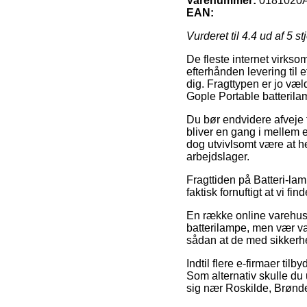
Varenummer:
0181020
EAN:
Vurderet til
4.4
ud af 5 st
De fleste internet virkso
efterhånden levering til e
dig. Fragttypen er jo væ
Gople Portable batterila
Du bør endvidere afveje f
bliver en gang i mellem 
dog utvivlsomt være at h
arbejdslager.
Fragttiden på Batteri-la
faktisk fornuftigt at vi f
En række online varehus
batterilampe, men vær va
sådan at de med sikkerhed
Indtil flere e-firmaer til
Som alternativ skulle d
sig nær Roskilde, Brønder