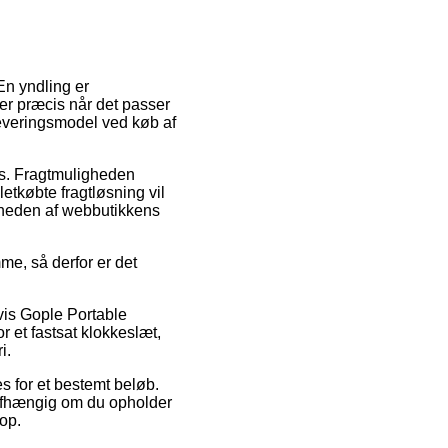
En yndling er
arer præcis når det passer
leveringsmodel ved køb af
ads. Fragtmuligheden
etkøbte fragtløsning vil
ærheden af webbutikkens
me, så derfor er det
vis Gople Portable
 et fastsat klokkeslæt,
i.
les for et bestemt beløb.
uafhængig om du opholder
hop.