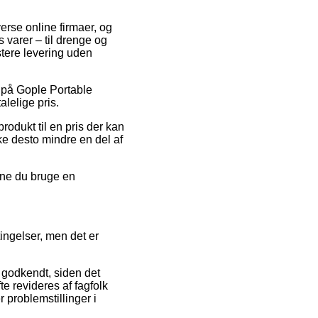
erse online firmaer, og
 varer – til drenge og
stere levering uden
 på Gople Portable
alelige pris.
odukt til en pris der kan
kke desto mindre en del af
unne du bruge en
ingelser, men det er
e godkendt, siden det
e revideres af fagfolk
problemstillinger i