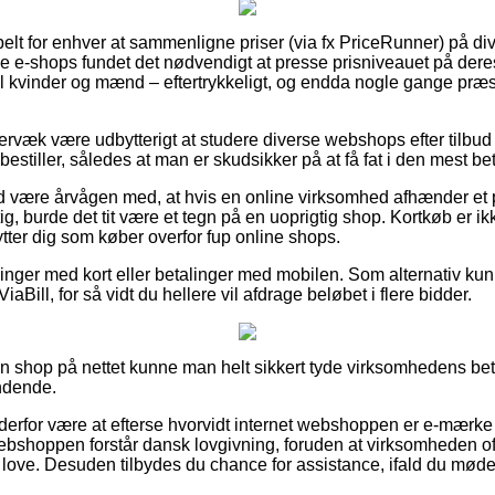
belt for enhver at sammenligne priser (via fx PriceRunner) på div
ke e-shops fundet det nødvendigt at presse prisniveauet på deres
til kvinder og mænd – eftertrykkeligt, og endda nogle gange præ
rvæk være udbytterigt at studere diverse webshops efter tilbud
estiller, således at man er skudsikker på at få fat i den mest bet
 være årvågen med, at hvis en online virksomhed afhænder et pr
tig, burde det tit være et tegn på en uoprigtig shop. Kortkøb er i
ytter dig som køber overfor fup online shops.
illinger med kort eller betalinger med mobilen. Som alternativ k
iaBill, for så vidt du hellere vil afdrage beløbet i flere bidder.
en shop på nettet kunne man helt sikkert tyde virksomhedens bet
ndende.
n derfor være at efterse hvorvidt internet webshoppen er e-mærk
webshoppen forstår dansk lovgivning, foruden at virksomheden oft
ove. Desuden tilbydes du chance for assistance, ifald du møder 