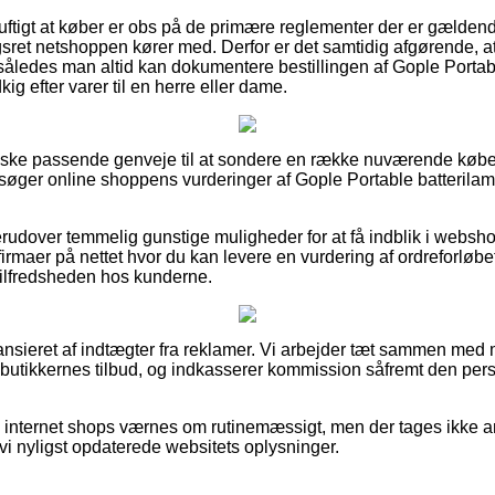
uftigt at køber er obs på de primære reglementer der er gældend
ret netshoppen kører med. Derfor er det samtidig afgørende, a
, således man altid kan dokumentere bestillingen af Gople Porta
ig efter varer til en herre eller dame.
ganske passende genveje til at sondere en række nuværende køb
ersøger online shoppens vurderinger af Gople Portable batterilam
rudover temmelig gunstige muligheder for at få indblik i webs
irmaer på nettet hvor du kan levere en vurdering af ordreforløbe
af tilfredsheden hos kunderne.
nsieret af indtægter fra reklamer. Vi arbejder tæt sammen med m
 butikkernes tilbud, og indkasserer kommission såfremt den pers
 internet shops værnes om rutinemæssigt, men der tages ikke an
 vi nyligst opdaterede websitets oplysninger.