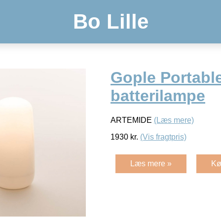
Bo Lille
Gople Portabl
batterilampe
ARTEMIDE
(Læs mere)
1930
kr.
(Vis fragtpris)
Læs mere »
Kø