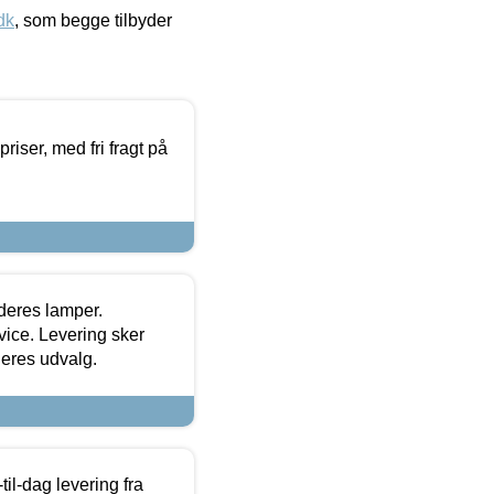
dk
, som begge tilbyder
priser, med fri fragt på
 deres lamper.
ice. Levering sker
deres udvalg.
l-dag levering fra