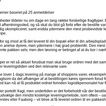
A
jerner baseret på
25
anmeldelser
mheder tildeler nu om dage en lang række forskellige fragttyper. 
t afhentningssted, og så skal du blot gå forbi efter de bestilte v
ldig ukompliceret, samt endda ydermere den mest prisbevidste 
mpe.
or og imod at få det leveret til din bopæl eller til din arbejdspl
en anelse dyrere, men ydermere i høj grad problemfri. Den mest l
ente pakken selv, men den løsning er betinget af at du bor i n
mper er ret så aktuel forudsat man skal bruge ordren med det sam
inder leveringstiden ved den relevante vare.
e lover 1 dags levering på mange af shoppens varer, eksempel
gtsom da det afhænger af at bestillingen køres igennem forud for
 kan nå at få produktet ordnet forinden logistikpersonalet har fr
byder portofri fragt, men undertiden er det forbeholdt når der bestil
u udvælge den mindst kostelige leveringsmetode, som oftest – 
slev eller Faaborg – vil blive at få leveret ordren til en pakkes