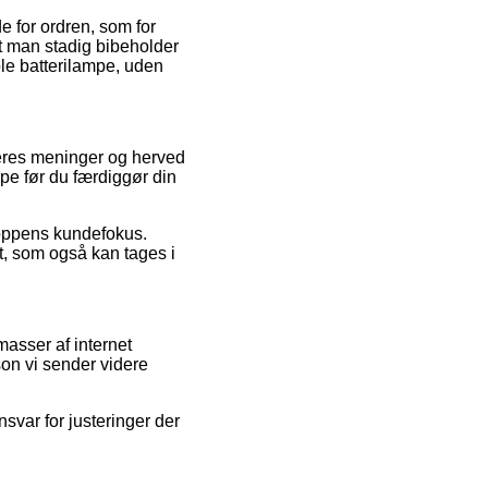
e for ordren, som for
t man stadig bibeholder
ble batterilampe, uden
eres meninger og herved
pe før du færdiggør din
hoppens kundefokus.
t, som også kan tages i
asser af internet
on vi sender videre
svar for justeringer der