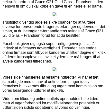
bekræfte ordren af Grace Ø21 Guld Glas – Frandsen, uden
hensyn til om du skal købe en gave til en herre eller dame.
Trustpilot giver dig aldeles sikre chancer for at vurdere
diverse forhenværende brugeres erfaringer og derved er det
smart, at du betragter e-forhandlerens ratings af Grace Ø21
Guld Glas – Frandsen forud for at du bestiller.
Facebook giver dig også super ærlige genveje til at få
indtryk af e-firmaets troværdighed. Desuden ses endda
online firmaer som tilbyder kunderne at tilkendegive en kritik
af deres købsoplevelse, hvilket ydermere må bruges til at
afveje kundernes tilfredshed.
Vores side finansieres af reklameindtægter. Vi har et tæt
samarbejde med et hav af online forretninger idet vi
fremviser butikkernes tilbud, og tager imod kommission om
vores besøgende udfører et indkøb.
Viden om tilbud og online outlets opretholdes hele tiden,
men vi tager forbehold for modifikationer der potentielt er
udført siden sidste opdatering af vores oplysninger.