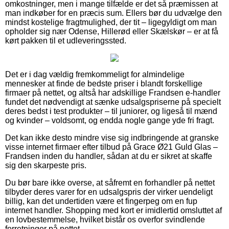
omkostninger, men i mange tilfælde er det så præmissen at
man indkøber for en præcis sum. Ellers bør du udvælge den
mindst kostelige fragtmulighed, der tit – ligegyldigt om man
opholder sig nær Odense, Hillerød eller Skælskør – er at få
kørt pakken til et udleveringssted.
Det er i dag vældig fremkommeligt for almindelige
mennesker at finde de bedste priser i blandt forskellige
firmaer på nettet, og altså har adskillige Frandsen e-handler
fundet det nødvendigt at sænke udsalgspriserne på specielt
deres bedst i test produkter – til juniorer, og ligeså til mænd
og kvinder – voldsomt, og endda nogle gange yde fri fragt.
Det kan ikke desto mindre vise sig indbringende at granske
visse internet firmaer efter tilbud på Grace Ø21 Guld Glas –
Frandsen inden du handler, sådan at du er sikret at skaffe
sig den skarpeste pris.
Du bør bare ikke overse, at såfremt en forhandler på nettet
tilbyder deres varer for en udsalgspris der virker uendeligt
billig, kan det undertiden være et fingerpeg om en fup
internet handler. Shopping med kort er imidlertid omsluttet af
en lovbestemmelse, hvilket bistår os overfor svindlende
forretninger på nettet.