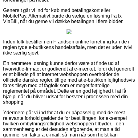
Generelt går vi ind for køb med betalingskort eller
MobilePay. Alternativt burde du vælge en løsning fra fx
ViaBill, når du gerne vil dække betalingen i flere bidder.
Inden folk bestiller i en Frandsen online forretning kan de i
reglen tyde e-butikkens handelsaftale, men det er uden tvivl
ikke særlig sjovt.
En nemmere løsning kunne derfor være at finde ud af
hvorvidt e-firmaet er godkendt af e-mærket, fordi det generelt
er et billede på at internet webshoppen overholder de
officielle danske regler, tillige med at e-butikken lejlighedsvis
føres tilsyn med af fagfolk som er meget fortrolige
reglementet på området. Dette er en god lejlighed til at få
hjælp, når du bliver udsat for besvær i processen med din
shopping.
Ydermere går vi ind for at du er påpasselig med de mest
relevante forhold gældende for bestillingen, for eksempel
hvilken ombytningsrettighed webshoppen tilbyder. I den
sammenhæng er det desuden afgørende, at man altid
gemmer sin faktura e-mail, så man når som helst kan