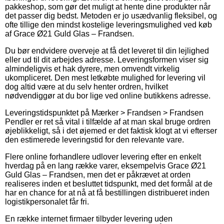
pakkeshop, som gør det muligt at hente dine produkter når
det passer dig bedst. Metoden er jo usædvanlig fleksibel, og
ofte tillige den mindst kostelige leveringsmulighed ved køb
af Grace Ø21 Guld Glas – Frandsen.
Du bør endvidere overveje at få det leveret til din lejlighed
eller ud til dit arbejdes adresse. Leveringsformen viser sig
almindeligvis et hak dyrere, men omvendt virkelig
ukompliceret. Den mest letkøbte mulighed for levering vil
dog altid være at du selv henter ordren, hvilket
nødvendiggør at du bor lige ved online butikkens adresse.
Leveringstidspunktet på Mærker > Frandsen > Frandsen
Pendler er ret så vital i tilfælde af at man skal bruge ordren
øjeblikkeligt, så i det øjemed er det faktisk klogt at vi efterser
den estimerede leveringstid for den relevante vare.
Flere online forhandlere udlover levering efter en enkelt
hverdag på en lang række varer, eksempelvis Grace Ø21
Guld Glas – Frandsen, men det er påkrævet at orden
realiseres inden et besluttet tidspunkt, med det formål at de
har en chance for at nå at få bestillingen distribueret inden
logistikpersonalet får fri.
En række internet firmaer tilbyder levering uden