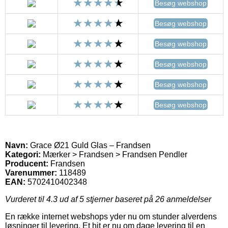
Besøg webshop
Besøg webshop
Besøg webshop
Besøg webshop
Besøg webshop
Besøg webshop
Navn:
Grace Ø21 Guld Glas – Frandsen
Kategori:
Mærker > Frandsen > Frandsen Pendler
Producent:
Frandsen
Varenummer:
118489
EAN:
5702410402348
Vurderet til
4.3
ud af 5 stjerner baseret på
26
anmeldelser
En række internet webshops yder nu om stunder alverdens
løsninger til levering. Et hit er nu om dage levering til en