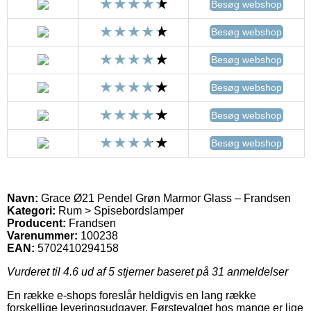
Besøg webshop
Besøg webshop
Besøg webshop
Besøg webshop
Besøg webshop
Besøg webshop
Navn:
Grace Ø21 Pendel Grøn Marmor Glass – Frandsen
Kategori:
Rum > Spisebordslamper
Producent:
Frandsen
Varenummer:
100238
EAN:
5702410294158
Vurderet til
4.6
ud af 5 stjerner baseret på
31
anmeldelser
En række e-shops foreslår heldigvis en lang række
forskellige leveringsudgaver. Førstevalget hos mange er lige