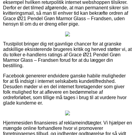
eksempel hvilken returpolitik internet webshoppen tilsikrer.
Derfor er det tilmed afgørende, at man permanent sikrer sin
kvitteringsmail, så man til enhver tid kan bekræfte ordren af
Grace Ø21 Pendel Grøn Marmor Glass – Frandsen, uden
hensyn til om du er dreng eller pige.
Trustpilot bringer dig ret gavnlige chancer for at granske
adskillige eksisterende brugeres kritik og herved støtter vi, at
du tolker e-handlens ratings af Grace Ø21 Pendel Grøn
Marmor Glass – Frandsen forud for at du lægger din
bestilling.
Facebook genererer endvidere ganske habile muligheder
for at få indsigt i internet selskabets kundetilfredshed.
Desuden møder vi en del internet foretagender som giver
folk mulighed for at aflevere en bedømmelse af
ordreforløbet, som tillige må tages i brug til at vurdere hvor
glade kunderne er.
Hjemmesiden finansieres af reklameindtægter. Vi hjælper en
mængde online forhandlere hvor vi promoverer
forretningernes tilbud, og indhenter godtgørelse for så vidt