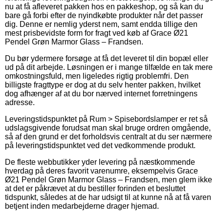
nu at få afleveret pakken hos en pakkeshop, og så kan du
bare gå forbi efter de nyindkøbte produkter når det passer
dig. Denne er nemlig yderst nem, samt endda tillige den
mest prisbevidste form for fragt ved køb af Grace Ø21
Pendel Grøn Marmor Glass – Frandsen.
Du bør ydermere forsøge at få det leveret til din bopæl eller
ud på dit arbejde. Løsningen er i mange tilfælde en tak mere
omkostningsfuld, men ligeledes rigtig problemfri. Den
billigste fragttype er dog at du selv henter pakken, hvilket
dog afhænger af at du bor nærved internet forretningens
adresse.
Leveringstidspunktet på Rum > Spisebordslamper er ret så
udslagsgivende forudsat man skal bruge ordren omgående,
så af den grund er det forholdsvis centralt at du ser nærmere
på leveringstidspunktet ved det vedkommende produkt.
De fleste webbutikker yder levering på næstkommende
hverdag på deres favorit varenumre, eksempelvis Grace
Ø21 Pendel Grøn Marmor Glass – Frandsen, men glem ikke
at det er påkrævet at du bestiller forinden et besluttet
tidspunkt, således at de har udsigt til at kunne nå at få varen
betjent inden medarbejderne drager hjemad.