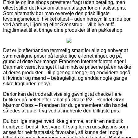
Enkelte online shops præsterer fragt uden betaling, men
oftest stiller det krav om at man aftager for en fastsat pris.
Som alternativ bør man overveje den prisbilligste
leveringsmetode, hvilket oftest – uden hensyn til om du bor
ved Aarhus, Hjørring eller Svenstrup – vil blive at få
fragtfirmaet til at bringe dine produkter til en pakkeshop.
Det er jo efterhånden temmelig smart for alle og enhver at
sammenligne priser på forskellige e-forretninger, og på
grund af dette har mange Frandsen internet forretninger i
Danmark været tvunget til at mindske priserne på en række
af deres produkter – til piger og drenge, og endvidere også
til kvinder og mænd – betragteligt, og endda nogle gange
sikre fragt uden gebyr.
Derfor kan det trods alt vise sig gavnligt at checke flere
butikker på nettet efter rabat på Grace Ø21 Pendel Grøn
Marmor Glass – Frandsen før du gennemfører din handel,
således at du er tryg ved at indhente den billigste pris.
Du bør lige meget hvad ikke glemme, at når en netbutik
frembyder bedst i test varer til salg for en udsalgspris som
anses for helt fantastisk favorabel, så kunne det i nogle
tilfælde være et fingerpeg om en falsk e-handler. Betalinger