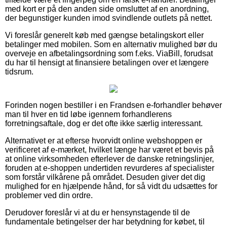
med kort er på den anden side omsluttet af en anordning,
der begunstiger kunden imod svindlende outlets på nettet.
Vi foreslår generelt køb med gængse betalingskort eller
betalinger med mobilen. Som en alternativ mulighed bør du
overveje en afbetalingsordning som f.eks. ViaBill, forudsat
du har til hensigt at finansiere betalingen over et længere
tidsrum.
Forinden nogen bestiller i en Frandsen e-forhandler behøver
man til hver en tid løbe igennem forhandlerens
forretningsaftale, dog er det ofte ikke særlig interessant.
Alternativet er at efterse hvorvidt online webshoppen er
verificeret af e-mærket, hvilket længe har været et bevis på
at online virksomheden efterlever de danske retningslinjer,
foruden at e-shoppen undertiden revurderes af specialister
som forstår vilkårene på området. Desuden giver det dig
mulighed for en hjælpende hånd, for så vidt du udsættes for
problemer ved din ordre.
Derudover foreslår vi at du er hensynstagende til de
fundamentale betingelser der har betydning for købet, til