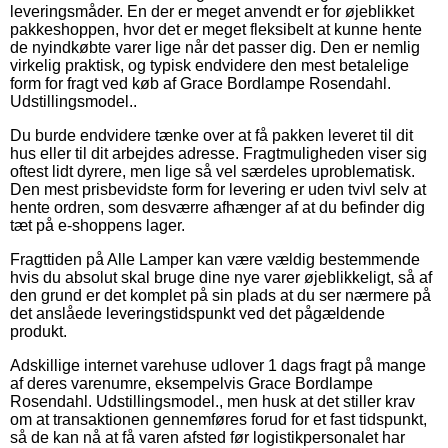
leveringsmåder. En der er meget anvendt er for øjeblikket
pakkeshoppen, hvor det er meget fleksibelt at kunne hente
de nyindkøbte varer lige når det passer dig. Den er nemlig
virkelig praktisk, og typisk endvidere den mest betalelige
form for fragt ved køb af Grace Bordlampe Rosendahl.
Udstillingsmodel..
Du burde endvidere tænke over at få pakken leveret til dit
hus eller til dit arbejdes adresse. Fragtmuligheden viser sig
oftest lidt dyrere, men lige så vel særdeles uproblematisk.
Den mest prisbevidste form for levering er uden tvivl selv at
hente ordren, som desværre afhænger af at du befinder dig
tæt på e-shoppens lager.
Fragttiden på Alle Lamper kan være vældig bestemmende
hvis du absolut skal bruge dine nye varer øjeblikkeligt, så af
den grund er det komplet på sin plads at du ser nærmere på
det anslåede leveringstidspunkt ved det pågældende
produkt.
Adskillige internet varehuse udlover 1 dags fragt på mange
af deres varenumre, eksempelvis Grace Bordlampe
Rosendahl. Udstillingsmodel., men husk at det stiller krav
om at transaktionen gennemføres forud for et fast tidspunkt,
så de kan nå at få varen afsted før logistikpersonalet har