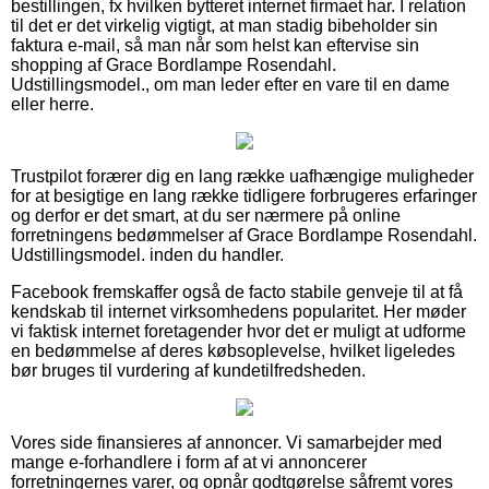
bestillingen, fx hvilken bytteret internet firmaet har. I relation
til det er det virkelig vigtigt, at man stadig bibeholder sin
faktura e-mail, så man når som helst kan eftervise sin
shopping af Grace Bordlampe Rosendahl.
Udstillingsmodel., om man leder efter en vare til en dame
eller herre.
Trustpilot forærer dig en lang række uafhængige muligheder
for at besigtige en lang række tidligere forbrugeres erfaringer
og derfor er det smart, at du ser nærmere på online
forretningens bedømmelser af Grace Bordlampe Rosendahl.
Udstillingsmodel. inden du handler.
Facebook fremskaffer også de facto stabile genveje til at få
kendskab til internet virksomhedens popularitet. Her møder
vi faktisk internet foretagender hvor det er muligt at udforme
en bedømmelse af deres købsoplevelse, hvilket ligeledes
bør bruges til vurdering af kundetilfredsheden.
Vores side finansieres af annoncer. Vi samarbejder med
mange e-forhandlere i form af at vi annoncerer
forretningernes varer, og opnår godtgørelse såfremt vores