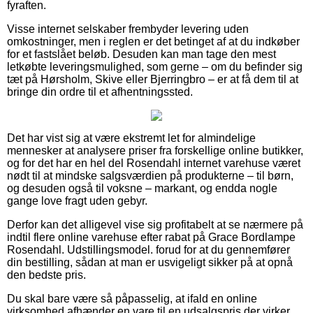
fyraften.
Visse internet selskaber frembyder levering uden
omkostninger, men i reglen er det betinget af at du indkøber
for et fastslået beløb. Desuden kan man tage den mest
letkøbte leveringsmulighed, som gerne – om du befinder sig
tæt på Hørsholm, Skive eller Bjerringbro – er at få dem til at
bringe din ordre til et afhentningssted.
Det har vist sig at være ekstremt let for almindelige
mennesker at analysere priser fra forskellige online butikker,
og for det har en hel del Rosendahl internet varehuse været
nødt til at mindske salgsværdien på produkterne – til børn,
og desuden også til voksne – markant, og endda nogle
gange love fragt uden gebyr.
Derfor kan det alligevel vise sig profitabelt at se nærmere på
indtil flere online varehuse efter rabat på Grace Bordlampe
Rosendahl. Udstillingsmodel. forud for at du gennemfører
din bestilling, sådan at man er usvigeligt sikker på at opnå
den bedste pris.
Du skal bare være så påpasselig, at ifald en online
virksomhed afhænder en vare til en udsalgspris der virker