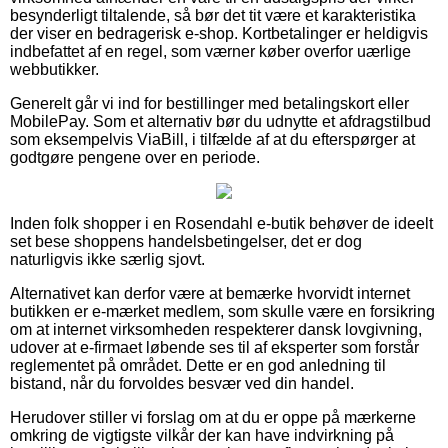
besynderligt tiltalende, så bør det tit være et karakteristika
der viser en bedragerisk e-shop. Kortbetalinger er heldigvis
indbefattet af en regel, som værner køber overfor uærlige
webbutikker.
Generelt går vi ind for bestillinger med betalingskort eller
MobilePay. Som et alternativ bør du udnytte et afdragstilbud
som eksempelvis ViaBill, i tilfælde af at du efterspørger at
godtgøre pengene over en periode.
Inden folk shopper i en Rosendahl e-butik behøver de ideelt
set bese shoppens handelsbetingelser, det er dog
naturligvis ikke særlig sjovt.
Alternativet kan derfor være at bemærke hvorvidt internet
butikken er e-mærket medlem, som skulle være en forsikring
om at internet virksomheden respekterer dansk lovgivning,
udover at e-firmaet løbende ses til af eksperter som forstår
reglementet på området. Dette er en god anledning til
bistand, når du forvoldes besvær ved din handel.
Herudover stiller vi forslag om at du er oppe på mærkerne
omkring de vigtigste vilkår der kan have indvirkning på