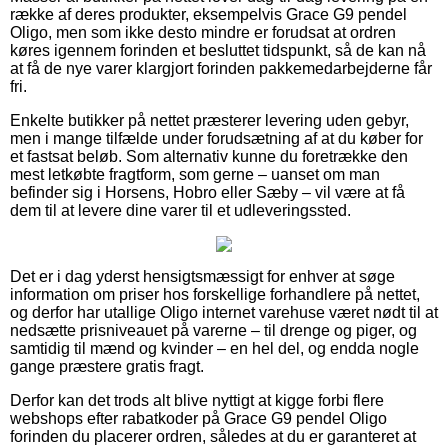
række af deres produkter, eksempelvis Grace G9 pendel
Oligo, men som ikke desto mindre er forudsat at ordren
køres igennem forinden et besluttet tidspunkt, så de kan nå
at få de nye varer klargjort forinden pakkemedarbejderne får
fri.
Enkelte butikker på nettet præsterer levering uden gebyr,
men i mange tilfælde under forudsætning af at du køber for
et fastsat beløb. Som alternativ kunne du foretrække den
mest letkøbte fragtform, som gerne – uanset om man
befinder sig i Horsens, Hobro eller Sæby – vil være at få
dem til at levere dine varer til et udleveringssted.
Det er i dag yderst hensigtsmæssigt for enhver at søge
information om priser hos forskellige forhandlere på nettet,
og derfor har utallige Oligo internet varehuse været nødt til at
nedsætte prisniveauet på varerne – til drenge og piger, og
samtidig til mænd og kvinder – en hel del, og endda nogle
gange præstere gratis fragt.
Derfor kan det trods alt blive nyttigt at kigge forbi flere
webshops efter rabatkoder på Grace G9 pendel Oligo
forinden du placerer ordren, således at du er garanteret at