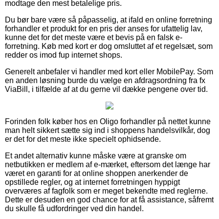
modtage den mest betalelige pris.
Du bør bare være så påpasselig, at ifald en online forretning
forhandler et produkt for en pris der anses for ufattelig lav,
kunne det for det meste være et bevis på en falsk e-
forretning. Køb med kort er dog omsluttet af et regelsæt, som
redder os imod fup internet shops.
Generelt anbefaler vi handler med kort eller MobilePay. Som
en anden løsning burde du vælge en afdragsordning fra fx
ViaBill, i tilfælde af at du gerne vil dække pengene over tid.
Forinden folk køber hos en Oligo forhandler på nettet kunne
man helt sikkert sætte sig ind i shoppens handelsvilkår, dog
er det for det meste ikke specielt ophidsende.
Et andet alternativ kunne måske være at granske om
netbutikken er medlem af e-mærket, eftersom det længe har
været en garanti for at online shoppen anerkender de
opstillede regler, og at internet forretningen hyppigt
overværes af fagfolk som er meget bekendte med reglerne.
Dette er desuden en god chance for at få assistance, såfremt
du skulle få udfordringer ved din handel.