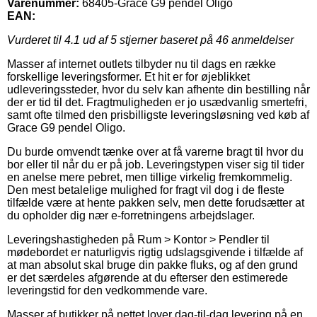
Varenummer:
68405-Grace G9 pendel Oligo
EAN:
Vurderet til
4.1
ud af 5 stjerner baseret på
46
anmeldelser
Masser af internet outlets tilbyder nu til dags en række
forskellige leveringsformer. Et hit er for øjeblikket
udleveringssteder, hvor du selv kan afhente din bestilling når
der er tid til det. Fragtmuligheden er jo usædvanlig smertefri,
samt ofte tilmed den prisbilligste leveringsløsning ved køb af
Grace G9 pendel Oligo.
Du burde omvendt tænke over at få varerne bragt til hvor du
bor eller til når du er på job. Leveringstypen viser sig til tider
en anelse mere pebret, men tillige virkelig fremkommelig.
Den mest betalelige mulighed for fragt vil dog i de fleste
tilfælde være at hente pakken selv, men dette forudsætter at
du opholder dig nær e-forretningens arbejdslager.
Leveringshastigheden på Rum > Kontor > Pendler til
mødebordet er naturligvis rigtig udslagsgivende i tilfælde af
at man absolut skal bruge din pakke fluks, og af den grund
er det særdeles afgørende at du efterser den estimerede
leveringstid for den vedkommende vare.
Masser af butikker på nettet lover dag-til-dag levering på en