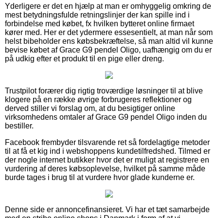
Yderligere er det en hjælp at man er omhyggelig omkring de
mest betydningsfulde retningslinjer der kan spille ind i
forbindelse med købet, fx hvilken bytteret online firmaet
kører med. Her er det ydermere essesentielt, at man når som
helst bibeholder ens købsbekræftelse, så man altid vil kunne
bevise købet af Grace G9 pendel Oligo, uafhængig om du er
på udkig efter et produkt til en pige eller dreng.
Trustpilot forærer dig rigtig troværdige løsninger til at blive
klogere på en række øvrige forbrugeres reflektioner og
derved stiller vi forslag om, at du besigtiger online
virksomhedens omtaler af Grace G9 pendel Oligo inden du
bestiller.
Facebook frembyder tilsvarende ret så fordelagtige metoder
til at få et kig ind i webshoppens kundetilfredshed. Tilmed er
der nogle internet butikker hvor det er muligt at registrere en
vurdering af deres købsoplevelse, hvilket på samme måde
burde tages i brug til at vurdere hvor glade kunderne er.
Denne side er annoncefinansieret. Vi har et tæt samarbejde