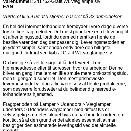
Varenummer:
241762-Grafit WL væglampe slv
EAN:
Vurderet til
3.9
ud af 5 stjerner baseret på
32
anmeldelser
En hel del internet forhandlere frembyder i vore dage diverse
forskellige fragtmetoder. Det mest populære er p.t. levering til
et afhentningssted, fordi du dermed nemt kan hente de
bestilte varer den dag der passer dig. Leveringsmetoden er
jo yderst simpel, samt endda endvidere den billigste
mulighed for fragt ved køb af Grafit WL væglampe slv.
Du bør lige så vel forsøge at få det leveret til din
hjemmeadresse eller til adressen hvor du arbejder. Denne
bliver en gang i mellem en lille smule mere omkostningsfuld,
men til gengæld super let. Den mest prisbevidste
leveringsmodel vil dog altid være selv at hente produkterne,
som desværre forudsætter at du befinder dig nærved e-
forhandlerens hjemsted.
Fragtperioden på Lamper > Udendørs > Væglamper
udendørs > Udendørs væglamper med diffust lys er
selvfølgelig særdeles aktuel hvis du har brug for ordren om
kort tid, så af den grund er det aldeles essentielt at man
besigtiger den estimerede leveringstid ved det aktuelle
produkt.