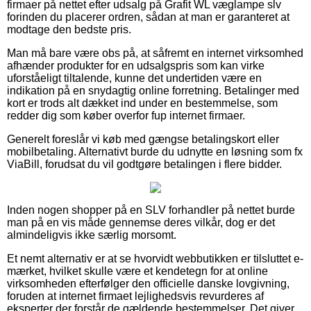
firmaer på nettet efter udsalg på Grafit WL væglampe slv
forinden du placerer ordren, sådan at man er garanteret at
modtage den bedste pris.
Man må bare være obs på, at såfremt en internet virksomhed
afhænder produkter for en udsalgspris som kan virke
uforståeligt tiltalende, kunne det undertiden være en
indikation på en snydagtig online forretning. Betalinger med
kort er trods alt dækket ind under en bestemmelse, som
redder dig som køber overfor fup internet firmaer.
Generelt foreslår vi køb med gængse betalingskort eller
mobilbetaling. Alternativt burde du udnytte en løsning som fx
ViaBill, forudsat du vil godtgøre betalingen i flere bidder.
Inden nogen shopper på en SLV forhandler på nettet burde
man på en vis måde gennemse deres vilkår, dog er det
almindeligvis ikke særlig morsomt.
Et nemt alternativ er at se hvorvidt webbutikken er tilsluttet e-
mærket, hvilket skulle være et kendetegn for at online
virksomheden efterfølger den officielle danske lovgivning,
foruden at internet firmaet lejlighedsvis revurderes af
eksperter der forstår de gældende bestemmelser. Det giver