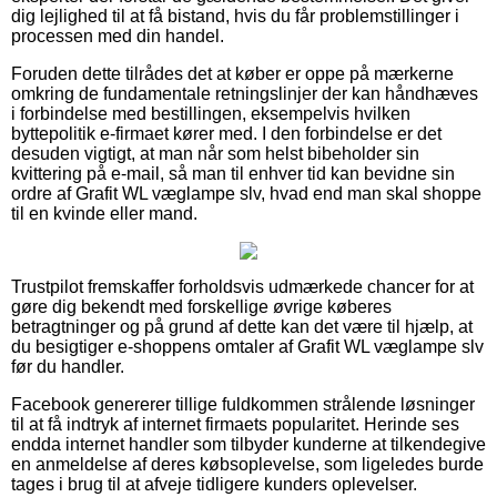
dig lejlighed til at få bistand, hvis du får problemstillinger i
processen med din handel.
Foruden dette tilrådes det at køber er oppe på mærkerne
omkring de fundamentale retningslinjer der kan håndhæves
i forbindelse med bestillingen, eksempelvis hvilken
byttepolitik e-firmaet kører med. I den forbindelse er det
desuden vigtigt, at man når som helst bibeholder sin
kvittering på e-mail, så man til enhver tid kan bevidne sin
ordre af Grafit WL væglampe slv, hvad end man skal shoppe
til en kvinde eller mand.
Trustpilot fremskaffer forholdsvis udmærkede chancer for at
gøre dig bekendt med forskellige øvrige køberes
betragtninger og på grund af dette kan det være til hjælp, at
du besigtiger e-shoppens omtaler af Grafit WL væglampe slv
før du handler.
Facebook genererer tillige fuldkommen strålende løsninger
til at få indtryk af internet firmaets popularitet. Herinde ses
endda internet handler som tilbyder kunderne at tilkendegive
en anmeldelse af deres købsoplevelse, som ligeledes burde
tages i brug til at afveje tidligere kunders oplevelser.