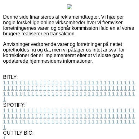
Denne side finansieres af reklameindtægter. Vi hjælper
nogle forskellige online virksomheder hvor vi fremviser
forretningernes varer, og opnår kommission ifald en af vores
brugere realiserer en transaktion.
Anvisninger vedrørende varer og forretninger på nettet
opretholdes nu og da, men vi påtager os intet ansvar for
korrektioner der er implementeret efter at vi sidste gang
opdaterede hjemmesidens informationer.
BITLY:
1
1
1
1
1
1
1
1
1
1
1
1
1
1
1
1
1
1
1
1
1
1
1
1
1
1
1
1
1
1
1
1
1
1
1
1
1
1
1
1
1
1
1
1
1
1
1
1
1
1
1
1
1
1
1
1
1
1
1
1
1
1
1
1
1
1
1
1
1
1
1
1
1
1
1
1
1
1
1
1
1
1
1
1
1
1
1
1
1
1
1
1
1
1
1
1
1
1
1
1
SPOTIFY:
1
1
1
1
1
1
1
1
1
1
1
1
1
1
1
1
1
1
1
1
1
1
1
1
1
1
1
1
1
1
1
1
1
1
1
1
1
1
1
1
1
1
1
1
1
1
1
1
1
1
1
1
1
1
1
1
1
1
1
1
1
1
1
1
1
1
1
1
1
1
1
1
1
1
1
1
1
1
1
1
1
1
1
1
1
1
1
1
1
1
1
1
1
1
1
1
1
1
1
1
CUTTLY BIO:
1