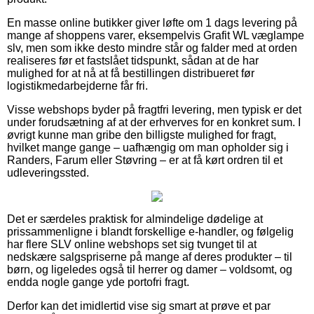
En masse online butikker giver løfte om 1 dags levering på
mange af shoppens varer, eksempelvis Grafit WL væglampe
slv, men som ikke desto mindre står og falder med at orden
realiseres før et fastslået tidspunkt, sådan at de har
mulighed for at nå at få bestillingen distribueret før
logistikmedarbejderne får fri.
Visse webshops byder på fragtfri levering, men typisk er det
under forudsætning af at der erhverves for en konkret sum. I
øvrigt kunne man gribe den billigste mulighed for fragt,
hvilket mange gange – uafhængig om man opholder sig i
Randers, Farum eller Støvring – er at få kørt ordren til et
udleveringssted.
Det er særdeles praktisk for almindelige dødelige at
prissammenligne i blandt forskellige e-handler, og følgelig
har flere SLV online webshops set sig tvunget til at
nedskære salgspriserne på mange af deres produkter – til
børn, og ligeledes også til herrer og damer – voldsomt, og
endda nogle gange yde portofri fragt.
Derfor kan det imidlertid vise sig smart at prøve et par