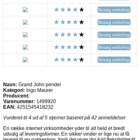
Besøg webshop
Besøg webshop
Besøg webshop
Besøg webshop
Besøg webshop
Navn:
Grand John pendel
Kategori:
Ingo Maurer
Producent:
Varenummer:
1499920
EAN:
4251545418232
Vurderet til
4
ud af 5 stjerner baseret på
42
anmeldelser
En række internet virksomheder yder til alt held et bredt
udvalg af leveringsformer. En sikker vinder er lige nu at få
leveret til en pakkeshop, fordi det giver dig fuld fleksibilitet til