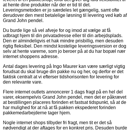
at hente dine produkter når der er tid til det.
Leveringsmetoden er jo særdeles let gængelig, samt ofte
derudover den mest betalelige løsning til levering ved køb af
Grand John pendel.
Du burde lige så vel afveje for og imod at vælge at få
udbragt hjem til din privatadresse eller til din arbejdsplads.
Den er almindeligvis et hak mindre prisbillig, men desuden
rigtig fleksibel. Den mindst kostelige leveringsversion er dog
selv at hente varerne, som jo beroer på at du har bopæl nær
internet shoppens adresse.
Antal dages levering på Ingo Maurer kan være særligt vigtig
forudsat du skal bruge din pakke nu og her, og derfor er det
faktisk centralt at vi efterser tidshorisonten for levering for
den relevante vare.
Flere internet outlets annoncerer 1 dags fragt på en hel del
varer, eksempelvis Grand John pendel, men det er påkrævet
at bestillingen placeres forinden et fastsat tidspunkt, så at de
har mulighed for at nå at få pakken ekspederet forinden
pakkemedarbejderne tager hjem.
Nogle internet shops tilbyder fri fragt, men tit er det så
nødvendigt at der aftages for en konkret pris. Desuden burde