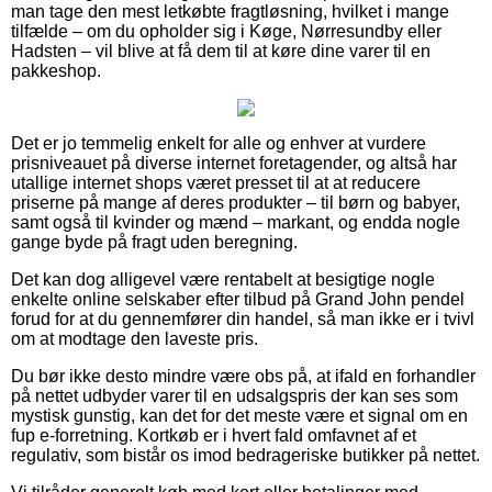
man tage den mest letkøbte fragtløsning, hvilket i mange
tilfælde – om du opholder sig i Køge, Nørresundby eller
Hadsten – vil blive at få dem til at køre dine varer til en
pakkeshop.
Det er jo temmelig enkelt for alle og enhver at vurdere
prisniveauet på diverse internet foretagender, og altså har
utallige internet shops været presset til at at reducere
priserne på mange af deres produkter – til børn og babyer,
samt også til kvinder og mænd – markant, og endda nogle
gange byde på fragt uden beregning.
Det kan dog alligevel være rentabelt at besigtige nogle
enkelte online selskaber efter tilbud på Grand John pendel
forud for at du gennemfører din handel, så man ikke er i tvivl
om at modtage den laveste pris.
Du bør ikke desto mindre være obs på, at ifald en forhandler
på nettet udbyder varer til en udsalgspris der kan ses som
mystisk gunstig, kan det for det meste være et signal om en
fup e-forretning. Kortkøb er i hvert fald omfavnet af et
regulativ, som bistår os imod bedrageriske butikker på nettet.