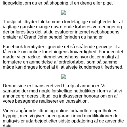
ligegyldigt om du er på shopping til en dreng eller pige.
Trustpilot tilbyder fuldkommen fordelagtige muligheder for at
iagttage ganske mange nuværende køberes vurderinger og
derfor foreslåes det, at du evaluerer internet webshoppens
omtaler af Grand John pendel forinden du handler.
Facebook frembyder lignende ret så strålende genveje til at
få en idé om online forretningens troværdighed. Foruden det
møder vi en række internet webshops hvor det er muligt at
formulere en anmeldelse af ordreforløbet, som på samme
måde kan drages fordel af til at afveje kundernes tilfredshed.
Denne side er finansieret ved hjælp af annoncer. Vi
samarbejder med nogle forskellige netbutikker i form af at vi
annoncerer deres tilbud, og indkasserer honorar om en af
vores besøgende realiserer en transaktion.
Viden angående tilbud og online forhandlere opretholdes
hyppigt, men vi giver ingen garanti imod modifikationer der
muligvis er udarbejdet efter sidste opdatering af de anvendte
data.