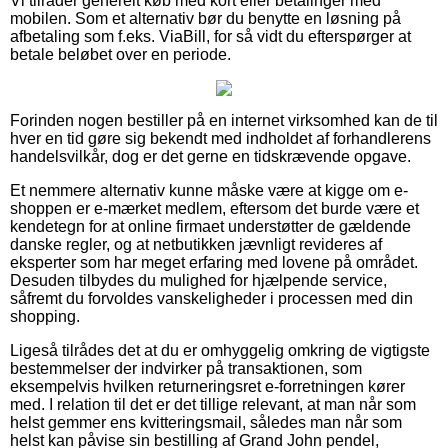
Vi tilråder generelt køb med kort eller betalinger med
mobilen. Som et alternativ bør du benytte en løsning på
afbetaling som f.eks. ViaBill, for så vidt du efterspørger at
betale beløbet over en periode.
Forinden nogen bestiller på en internet virksomhed kan de til
hver en tid gøre sig bekendt med indholdet af forhandlerens
handelsvilkår, dog er det gerne en tidskrævende opgave.
Et nemmere alternativ kunne måske være at kigge om e-
shoppen er e-mærket medlem, eftersom det burde være et
kendetegn for at online firmaet understøtter de gældende
danske regler, og at netbutikken jævnligt revideres af
eksperter som har meget erfaring med lovene på området.
Desuden tilbydes du mulighed for hjælpende service,
såfremt du forvoldes vanskeligheder i processen med din
shopping.
Ligeså tilrådes det at du er omhyggelig omkring de vigtigste
bestemmelser der indvirker på transaktionen, som
eksempelvis hvilken returneringsret e-forretningen kører
med. I relation til det er det tillige relevant, at man når som
helst gemmer ens kvitteringsmail, således man når som
helst kan påvise sin bestilling af Grand John pendel,