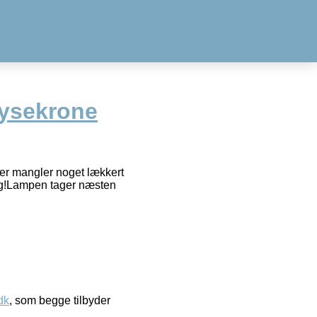
Lysekrone
er mangler noget lækkert
dig!Lampen tager næsten
dk
, som begge tilbyder