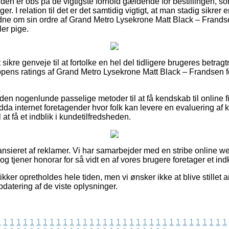
kunden er obs på de vigtigste forhold gældende for bestillingen, s
. I relation til det er det samtidig vigtigt, at man stadig sikrer e
idne om sin ordre af Grand Metro Lysekrone Matt Black – Frand
ler pige.
set sikre genveje til at fortolke en hel del tidligere brugeres betrag
pens ratings af Grand Metro Lysekrone Matt Black – Frandsen f
en nogenlunde passelige metoder til at få kendskab til online fi
da internet foretagender hvor folk kan levere en evaluering af 
at få et indblik i kundetilfredsheden.
nsieret af reklamer. Vi har samarbejder med en stribe online w
og tjener honorar for så vidt en af vores brugere foretager et ind
kker opretholdes hele tiden, men vi ønsker ikke at blive stillet a
opdatering af de viste oplysninger.
1
1
1
1
1
1
1
1
1
1
1
1
1
1
1
1
1
1
1
1
1
1
1
1
1
1
1
1
1
1
1
1
1
1
1