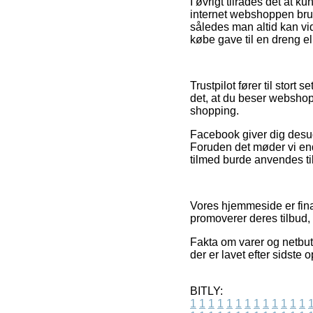
I øvrigt tilrådes det at 
internet webshoppen bruger
således man altid kan v
købe gave til en dreng el
Trustpilot fører til stort 
det, at du beser webshop
shopping.
Facebook giver dig desud
Foruden det møder vi end
tilmed burde anvendes til 
Vores hjemmeside er fina
promoverer deres tilbud, 
Fakta om varer og netbuti
der er lavet efter sidste 
BITLY:
1
1
1
1
1
1
1
1
1
1
1
1
1