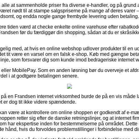
s alle at sammenholde priser fra diverse e-handler, og på grund af
æret nødt til at stampe salgspriserne på mange af deres varer –
oldsomt, og endda nogle gange frembyde levering uden betaling.
ære tiden værd at checke enkelte online varehuse efter rabatko
randsen før du færdiggør din shopping, sådan at du er skråsik
elig med, at hvis en online webshop udlover produkter til en u
det tit være en varsel om en falsk e-shop. Køb med gængse betali
gslinje, som forsvarer dig som kunde imod bedrageriske internet
ger eller MobilePay. Som en anden løsning bør du overveje et afdra
ordel i at godtgøre betalingen senere.
r på en Frandsen internet virksomhed burde de på en vis måde
et er dog tit ikke videre spændende.
an være at kontrollere om online shoppen er godkendt af e-mær
hoppen retter sig efter de danske retningslinjer, og at internet f
m har ekspertise inden for bestemmelserne på området. Dette 
e hånd, hvis du forvoldes problemstillinger i forbindelse med di