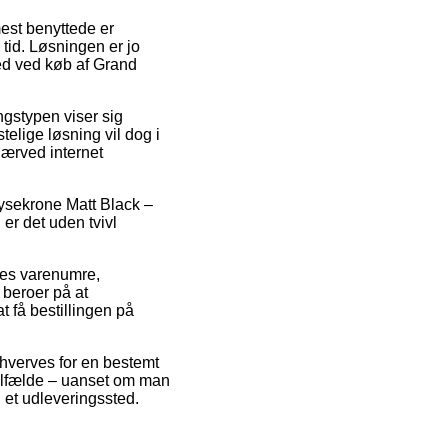
est benyttede er
tid. Løsningen er jo
ed ved køb af Grand
ingstypen viser sig
elige løsning vil dog i
nærved internet
ysekrone Matt Black –
er det uden tvivl
res varenumre,
beroer på at
t få bestillingen på
rhverves for en bestemt
tilfælde – uanset om man
il et udleveringssted.