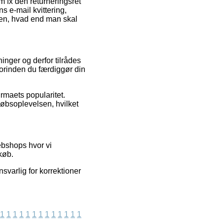
om fx den returneringsret
ns e-mail kvittering,
sen, hvad end man skal
tninger og derfor tilrådes
orinden du færdiggør din
rmaets popularitet.
købsoplevelsen, hvilket
ebshops hvor vi
køb.
nsvarlig for korrektioner
1
1
1
1
1
1
1
1
1
1
1
1
1