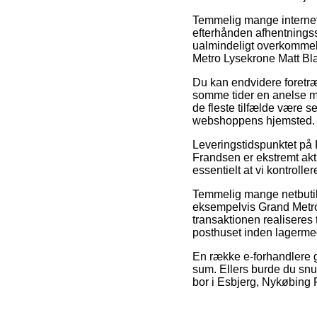
Temmelig mange internet
efterhånden afhentningsst
ualmindeligt overkommel
Metro Lysekrone Matt Bl
Du kan endvidere foretrækk
somme tider en anelse me
de fleste tilfælde være 
webshoppens hjemsted.
Leveringstidspunktet på
Frandsen er ekstremt akt
essentielt at vi kontrol
Temmelig mange netbutikk
eksempelvis Grand Metro
transaktionen realiseres t
posthuset inden lagermed
En række e-forhandlere g
sum. Ellers burde du snu
bor i Esbjerg, Nykøbing Fa