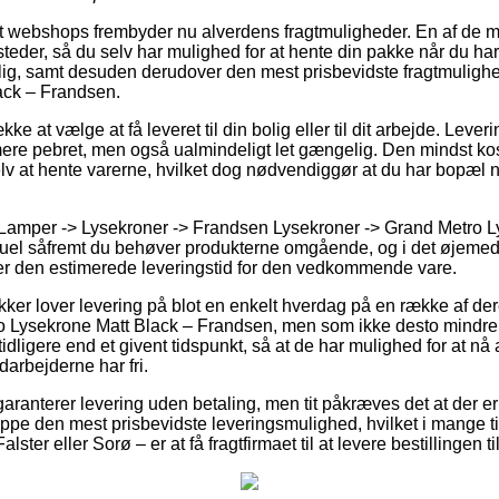
 webshops frembyder nu alverdens fragtmuligheder. En af de m
eder, så du selv har mulighed for at hente din pakke når du har 
ig, samt desuden derudover den mest prisbevidste fragtmuligh
ack – Frandsen.
e at vælge at få leveret til din bolig eller til dit arbejde. Lever
re pebret, men også ualmindeligt let gængelig. Den mindst kost
selv at hente varerne, hvilket dog nødvendiggør at du har bopæl 
 Lamper -> Lysekroner -> Frandsen Lysekroner -> Grand Metro L
uel såfremt du behøver produkterne omgående, og i det øjemed 
lerer den estimerede leveringstid for den vedkommende vare.
er lover levering på blot en enkelt hverdag på en række af de
 Lysekrone Matt Black – Frandsen, men som ikke desto mindre 
idligere end et givent tidspunkt, så at de har mulighed for at nå a
arbejderne har fri.
aranterer levering uden betaling, men tit påkræves det at der e
ppe den mest prisbevidste leveringsmulighed, hvilket i mange 
lster eller Sorø – er at få fragtfirmaet til at levere bestillingen t