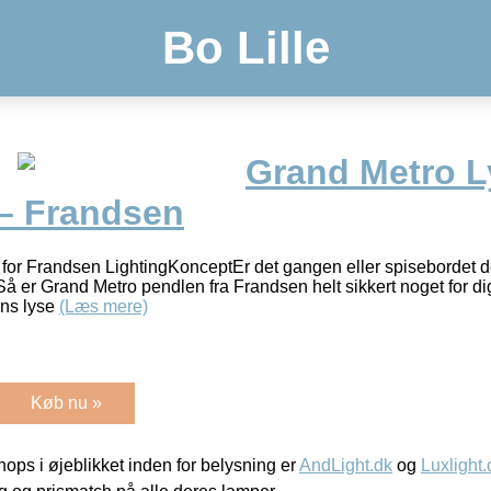
Bo Lille
Grand Metro 
 – Frandsen
or Frandsen LightingKonceptEr det gangen eller spisebordet d
å er Grand Metro pendlen fra Frandsen helt sikkert noget for 
ens lyse
(Læs mere)
Køb nu »
ps i øjeblikket inden for belysning er
AndLight.dk
og
Luxlight.