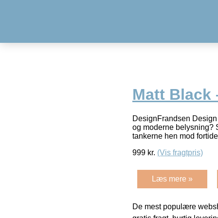
Matt Black
DesignFrandsen Design f
og moderne belysning? S
tankerne hen mod fortid
999
kr.
(Vis fragtpris)
Læs mere »
De mest populære websho