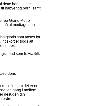
 dette har utallige
 til babyer og børn, samt
der på Grand Metro
ker på at modtage den
dsalgspris som anses for
ngskort er trods alt
 webshops.
gstilbud som fx ViaBill, i
 læse dens
ket, eftersom det er en
irmaet en gang i mellem
er desuden din
n ordre.