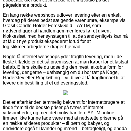
pågældende produkt.
En lang række webshops udlover levering efter en enkelt
hverdag på deres bedst sælgende varenumre, eksempelvis
Grasil Candle Holder Forest/Gold – AYTM, som
nødvendiggør at handlen gemmenføres før et givent
klokkeslæt, med hensynstagen til at de sandsynligvis kan nå
at få dit nye produkt ekspederet forud for at
logistikmedarbejderne drager hjemad.
Nogle få internet webshops yder fragtfri levering, men i de
fleste tilfælde er det så præmissen at man køber for et fastsat
beløb. Ellers skulle du udse dig den mest letkøbte form for
levering, der gerne – uafhængig om du bor tæt på Køge,
Haderslev eller Ringkøbing – vil blive at få fragtfirmaet til at
levere din bestilling til et udleveringssted.
Det er efterhånden temmelig bekvemt for internetbrugere at
finde frem til de bedste priser på tværs af internet
virksomheder, og med det motiv har flere AYTM online
firmaer ikke kunne lade være med at nedsætte priserne på
en række af deres produkter – til børn og babyer, og
endvidere også til kvinder og mænd – betragteligt, og endda