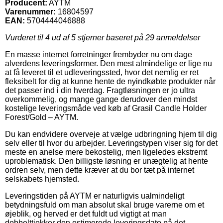
Producent:
AYTM
Varenummer:
16804597
EAN:
5704444046888
Vurderet til
4
ud af 5 stjerner baseret på
29
anmeldelser
En masse internet forretninger frembyder nu om dage
alverdens leveringsformer. Den mest almindelige er lige nu
at få leveret til et udleveringssted, hvor det nemlig er ret
fleksibelt for dig at kunne hente de nyindkøbte produkter når
det passer ind i din hverdag. Fragtløsningen er jo ultra
overkommelig, og mange gange derudover den mindst
kostelige leveringsmåde ved køb af Grasil Candle Holder
Forest/Gold – AYTM.
Du kan endvidere overveje at vælge udbringning hjem til dig
selv eller til hvor du arbejder. Leveringstypen viser sig for det
meste en anelse mere bekostelig, men ligeledes ekstremt
uproblematisk. Den billigste løsning er unægtelig at hente
ordren selv, men dette kræver at du bor tæt på internet
selskabets hjemsted.
Leveringstiden på AYTM er naturligvis ualmindeligt
betydningsfuld om man absolut skal bruge varerne om et
øjeblik, og herved er det fuldt ud vigtigt at man
dobbelttjekker den estimerede leveringsdato på det