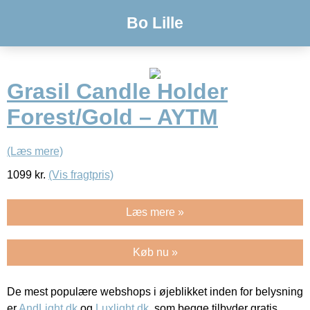
Bo Lille
Grasil Candle Holder
Forest/Gold – AYTM
(Læs mere)
1099
kr.
(Vis fragtpris)
Læs mere »
Køb nu »
De mest populære webshops i øjeblikket inden for belysning
er
AndLight.dk
og
Luxlight.dk
, som begge tilbyder gratis