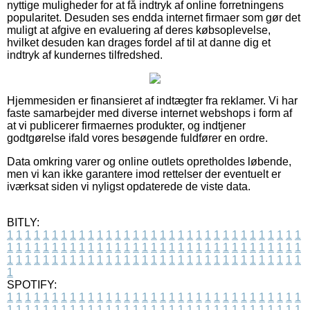
nyttige muligheder for at få indtryk af online forretningens
popularitet. Desuden ses endda internet firmaer som gør det
muligt at afgive en evaluering af deres købsoplevelse,
hvilket desuden kan drages fordel af til at danne dig et
indtryk af kundernes tilfredshed.
Hjemmesiden er finansieret af indtægter fra reklamer. Vi har
faste samarbejder med diverse internet webshops i form af
at vi publicerer firmaernes produkter, og indtjener
godtgørelse ifald vores besøgende fuldfører en ordre.
Data omkring varer og online outlets opretholdes løbende,
men vi kan ikke garantere imod rettelser der eventuelt er
iværksat siden vi nyligst opdaterede de viste data.
BITLY:
1
1
1
1
1
1
1
1
1
1
1
1
1
1
1
1
1
1
1
1
1
1
1
1
1
1
1
1
1
1
1
1
1
1
1
1
1
1
1
1
1
1
1
1
1
1
1
1
1
1
1
1
1
1
1
1
1
1
1
1
1
1
1
1
1
1
1
1
1
1
1
1
1
1
1
1
1
1
1
1
1
1
1
1
1
1
1
1
1
1
1
1
1
1
1
1
1
1
1
1
SPOTIFY:
1
1
1
1
1
1
1
1
1
1
1
1
1
1
1
1
1
1
1
1
1
1
1
1
1
1
1
1
1
1
1
1
1
1
1
1
1
1
1
1
1
1
1
1
1
1
1
1
1
1
1
1
1
1
1
1
1
1
1
1
1
1
1
1
1
1