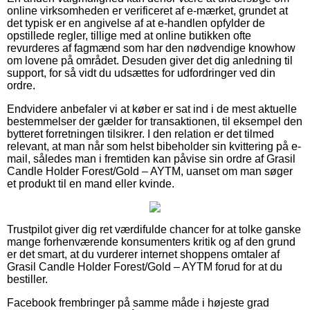
online virksomheden er verificeret af e-mærket, grundet at
det typisk er en angivelse af at e-handlen opfylder de
opstillede regler, tillige med at online butikken ofte
revurderes af fagmænd som har den nødvendige knowhow
om lovene på området. Desuden giver det dig anledning til
support, for så vidt du udsættes for udfordringer ved din
ordre.
Endvidere anbefaler vi at køber er sat ind i de mest aktuelle
bestemmelser der gælder for transaktionen, til eksempel den
bytteret forretningen tilsikrer. I den relation er det tilmed
relevant, at man når som helst bibeholder sin kvittering på e-
mail, således man i fremtiden kan påvise sin ordre af Grasil
Candle Holder Forest/Gold – AYTM, uanset om man søger
et produkt til en mand eller kvinde.
Trustpilot giver dig ret værdifulde chancer for at tolke ganske
mange forhenværende konsumenters kritik og af den grund
er det smart, at du vurderer internet shoppens omtaler af
Grasil Candle Holder Forest/Gold – AYTM forud for at du
bestiller.
Facebook frembringer på samme måde i højeste grad