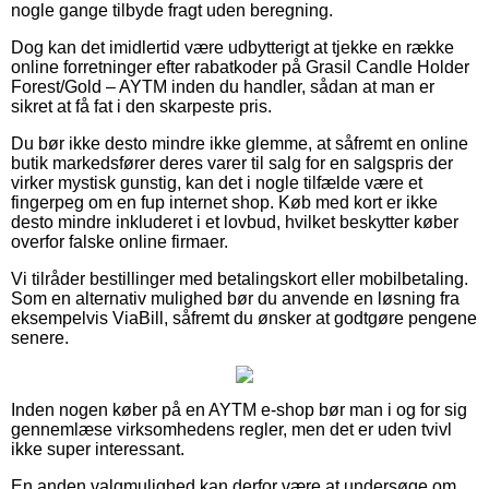
nogle gange tilbyde fragt uden beregning.
Dog kan det imidlertid være udbytterigt at tjekke en række
online forretninger efter rabatkoder på Grasil Candle Holder
Forest/Gold – AYTM inden du handler, sådan at man er
sikret at få fat i den skarpeste pris.
Du bør ikke desto mindre ikke glemme, at såfremt en online
butik markedsfører deres varer til salg for en salgspris der
virker mystisk gunstig, kan det i nogle tilfælde være et
fingerpeg om en fup internet shop. Køb med kort er ikke
desto mindre inkluderet i et lovbud, hvilket beskytter køber
overfor falske online firmaer.
Vi tilråder bestillinger med betalingskort eller mobilbetaling.
Som en alternativ mulighed bør du anvende en løsning fra
eksempelvis ViaBill, såfremt du ønsker at godtgøre pengene
senere.
Inden nogen køber på en AYTM e-shop bør man i og for sig
gennemlæse virksomhedens regler, men det er uden tvivl
ikke super interessant.
En anden valgmulighed kan derfor være at undersøge om