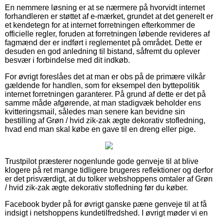
En nemmere løsning er at se nærmere på hvorvidt internet
forhandleren er støttet af e-mærket, grundet at det generelt er
et kendetegn for at internet forretningen efterkommer de
officielle regler, foruden at forretningen løbende revideres af
fagmænd der er indført i reglementet på området. Dette er
desuden en god anledning til bistand, såfremt du oplever
besvær i forbindelse med dit indkøb.
For øvrigt foreslåes det at man er obs på de primære vilkår
gældende for handlen, som for eksempel den byttepolitik
internet forretningen garanterer. På grund af dette er det på
samme måde afgørende, at man stadigvæk beholder ens
kvitteringsmail, således man senere kan bevidne sin
bestilling af Grøn / hvid zik-zak ægte dekorativ stofledning,
hvad end man skal købe en gave til en dreng eller pige.
Trustpilot præsterer nogenlunde gode genveje til at blive
klogere på ret mange tidligere brugeres reflektioner og derfor
er det prisværdigt, at du tolker webshoppens omtaler af Grøn
/ hvid zik-zak ægte dekorativ stofledning før du køber.
Facebook byder på for øvrigt ganske pæne genveje til at få
indsigt i netshoppens kundetilfredshed. I øvrigt møder vi en