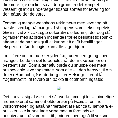
din ordre lige om lidt, så af den grund er det komplet
væsentligt at du undersøger tidshorisonten for levering for
den pågældende vare.
Temmelig mange webshops reklamerer med levering på
næste hverdag på mange af shoppens varer, eksempelvis
Grøn / hvid zik-zak ægte dekorativ stofledning, der dog står
og falder med at ordren indsendes før et besluttet tidspunkt,
sådan at de har udsigt til at kunne nå at få bestillingen
ekspederet før de logistikansatte tager hjem.
Indtil flere online butikker yder fragt uden beregning, men i
mange tilfælde er det forbeholdt når der indkøbes for en
bestemt sum. Som alternativ burde du snuppe den mest
prisbevidste leveringsmåde, som ofte – uden hensyn til om
du er i Hørsholm, Sønderborg eller Helsinge – er at få
fragtfirmaet til at levere din pakke til et afhentningssted.
Det har vist sig at være ret så overkommeligt for almindelige
mennesker at sammenholde priser på tværs af online
virksomheder, og altså har flertallet af Fabrica tu lampara e-
butikker ikke kunne lade være med at formindske
prisniveauet på varerne – til juniorer, men også til voksne –