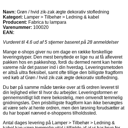
Navn:
Grøn / hvid zik-zak ægte dekorativ stofledning
Kategori:
Lamper > Tilbehør > Ledning & kabel
Producent:
Fabrica tu lampara
Varenummer:
100020
EAN:
Vurderet til
4.6
ud af 5 stjerner baseret på
28
anmeldelser
Mange e-shops giver nu om dage en række forskellige
leveringstyper. Den mest benyttede er lige nu at få afleveret
pakken hos en pakkeshop, fordi du dermed nemt kan hente
varerne når det passer ind i din hverdag. Leveringsmetoden
er altså ultra fleksibel, samt ofte tillige den billigste fragtform
ved køb af Grøn / hvid zik-zak ægte dekorativ stofledning.
Du bør på samme måde tænke over at få ordren leveret til
din lejlighed eller til hvor du arbejder. Leveringsformen er
gennemsnitligt lidt mere bekostelig, men omvendt temmelig
gnidningsløs. Den prisbilligste fragtform kan ikke benægtes
at være selv at hente ordren, men den løsning forudsætter at
du har bopæl nærved e-shoppens tilholdssted.
Antal dages levering på Lamper > Tilbehør > Ledning &
kabel kan være temmelig vital i tilfælde af at vi har brug for