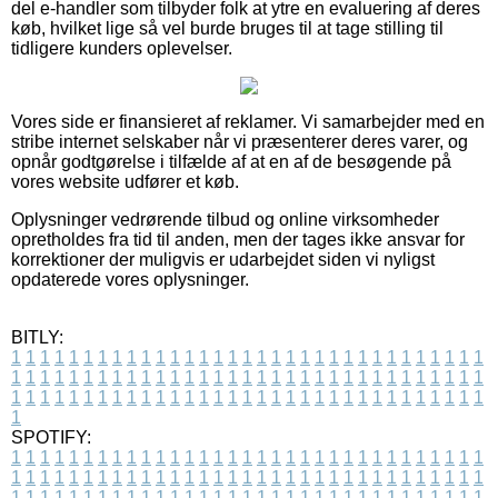
del e-handler som tilbyder folk at ytre en evaluering af deres
køb, hvilket lige så vel burde bruges til at tage stilling til
tidligere kunders oplevelser.
Vores side er finansieret af reklamer. Vi samarbejder med en
stribe internet selskaber når vi præsenterer deres varer, og
opnår godtgørelse i tilfælde af at en af de besøgende på
vores website udfører et køb.
Oplysninger vedrørende tilbud og online virksomheder
opretholdes fra tid til anden, men der tages ikke ansvar for
korrektioner der muligvis er udarbejdet siden vi nyligst
opdaterede vores oplysninger.
BITLY:
1
1
1
1
1
1
1
1
1
1
1
1
1
1
1
1
1
1
1
1
1
1
1
1
1
1
1
1
1
1
1
1
1
1
1
1
1
1
1
1
1
1
1
1
1
1
1
1
1
1
1
1
1
1
1
1
1
1
1
1
1
1
1
1
1
1
1
1
1
1
1
1
1
1
1
1
1
1
1
1
1
1
1
1
1
1
1
1
1
1
1
1
1
1
1
1
1
1
1
1
SPOTIFY:
1
1
1
1
1
1
1
1
1
1
1
1
1
1
1
1
1
1
1
1
1
1
1
1
1
1
1
1
1
1
1
1
1
1
1
1
1
1
1
1
1
1
1
1
1
1
1
1
1
1
1
1
1
1
1
1
1
1
1
1
1
1
1
1
1
1
1
1
1
1
1
1
1
1
1
1
1
1
1
1
1
1
1
1
1
1
1
1
1
1
1
1
1
1
1
1
1
1
1