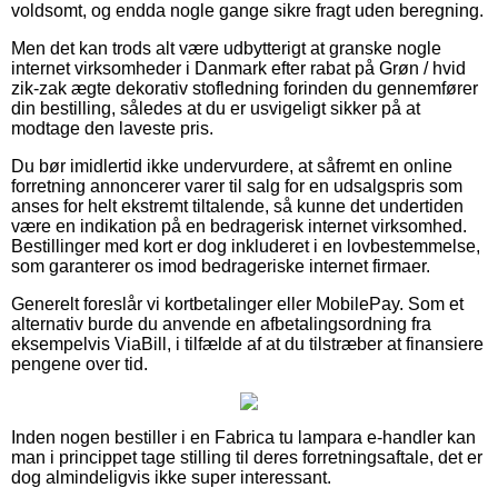
voldsomt, og endda nogle gange sikre fragt uden beregning.
Men det kan trods alt være udbytterigt at granske nogle
internet virksomheder i Danmark efter rabat på Grøn / hvid
zik-zak ægte dekorativ stofledning forinden du gennemfører
din bestilling, således at du er usvigeligt sikker på at
modtage den laveste pris.
Du bør imidlertid ikke undervurdere, at såfremt en online
forretning annoncerer varer til salg for en udsalgspris som
anses for helt ekstremt tiltalende, så kunne det undertiden
være en indikation på en bedragerisk internet virksomhed.
Bestillinger med kort er dog inkluderet i en lovbestemmelse,
som garanterer os imod bedrageriske internet firmaer.
Generelt foreslår vi kortbetalinger eller MobilePay. Som et
alternativ burde du anvende en afbetalingsordning fra
eksempelvis ViaBill, i tilfælde af at du tilstræber at finansiere
pengene over tid.
Inden nogen bestiller i en Fabrica tu lampara e-handler kan
man i princippet tage stilling til deres forretningsaftale, det er
dog almindeligvis ikke super interessant.