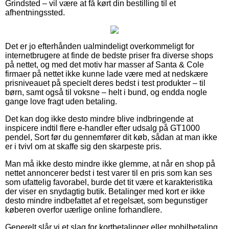
Grindsted – vil være at få kørt din bestilling til et
afhentningssted.
Det er jo efterhånden ualmindeligt overkommeligt for
internetbrugere at finde de bedste priser fra diverse shops
på nettet, og med det motiv har masser af Santa & Cole
firmaer på nettet ikke kunne lade være med at nedskære
prisniveauet på specielt deres bedst i test produkter – til
børn, samt også til voksne – helt i bund, og endda nogle
gange love fragt uden betaling.
Det kan dog ikke desto mindre blive indbringende at
inspicere indtil flere e-handler efter udsalg på GT1000
pendel, Sort før du gennemfører dit køb, sådan at man ikke
er i tvivl om at skaffe sig den skarpeste pris.
Man må ikke desto mindre ikke glemme, at når en shop på
nettet annoncerer bedst i test varer til en pris som kan ses
som ufattelig favorabel, burde det tit være et karakteristika
der viser en snydagtig butik. Betalinger med kort er ikke
desto mindre indbefattet af et regelsæt, som begunstiger
køberen overfor uærlige online forhandlere.
Generelt slår vi et slag for kortbetalinger eller mobilbetaling.