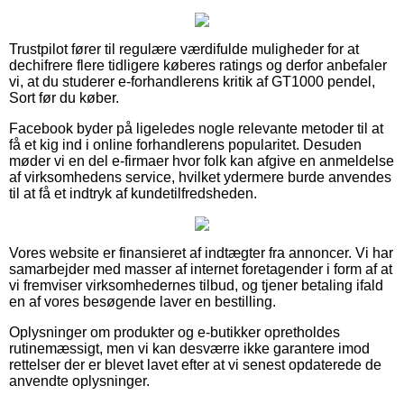
Trustpilot fører til regulære værdifulde muligheder for at
dechifrere flere tidligere køberes ratings og derfor anbefaler
vi, at du studerer e-forhandlerens kritik af GT1000 pendel,
Sort før du køber.
Facebook byder på ligeledes nogle relevante metoder til at
få et kig ind i online forhandlerens popularitet. Desuden
møder vi en del e-firmaer hvor folk kan afgive en anmeldelse
af virksomhedens service, hvilket ydermere burde anvendes
til at få et indtryk af kundetilfredsheden.
Vores website er finansieret af indtægter fra annoncer. Vi har
samarbejder med masser af internet foretagender i form af at
vi fremviser virksomhedernes tilbud, og tjener betaling ifald
en af vores besøgende laver en bestilling.
Oplysninger om produkter og e-butikker opretholdes
rutinemæssigt, men vi kan desværre ikke garantere imod
rettelser der er blevet lavet efter at vi senest opdaterede de
anvendte oplysninger.