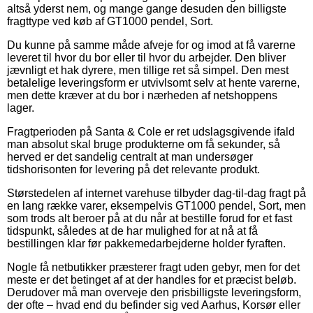
altså yderst nem, og mange gange desuden den billigste
fragttype ved køb af GT1000 pendel, Sort.
Du kunne på samme måde afveje for og imod at få varerne
leveret til hvor du bor eller til hvor du arbejder. Den bliver
jævnligt et hak dyrere, men tillige ret så simpel. Den mest
betalelige leveringsform er utvivlsomt selv at hente varerne,
men dette kræver at du bor i nærheden af netshoppens
lager.
Fragtperioden på Santa & Cole er ret udslagsgivende ifald
man absolut skal bruge produkterne om få sekunder, så
herved er det sandelig centralt at man undersøger
tidshorisonten for levering på det relevante produkt.
Størstedelen af internet varehuse tilbyder dag-til-dag fragt på
en lang række varer, eksempelvis GT1000 pendel, Sort, men
som trods alt beroer på at du når at bestille forud for et fast
tidspunkt, således at de har mulighed for at nå at få
bestillingen klar før pakkemedarbejderne holder fyraften.
Nogle få netbutikker præsterer fragt uden gebyr, men for det
meste er det betinget af at der handles for et præcist beløb.
Derudover må man overveje den prisbilligste leveringsform,
der ofte – hvad end du befinder sig ved Aarhus, Korsør eller