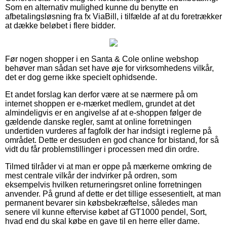
Som en alternativ mulighed kunne du benytte en
afbetalingsløsning fra fx ViaBill, i tilfælde af at du foretrækker
at dække beløbet i flere bidder.
Før nogen shopper i en Santa & Cole online webshop
behøver man sådan set have øje for virksomhedens vilkår,
det er dog gerne ikke specielt ophidsende.
Et andet forslag kan derfor være at se nærmere på om
internet shoppen er e-mærket medlem, grundet at det
almindeligvis er en angivelse af at e-shoppen følger de
gældende danske regler, samt at online forretningen
undertiden vurderes af fagfolk der har indsigt i reglerne på
området. Dette er desuden en god chance for bistand, for så
vidt du får problemstillinger i processen med din ordre.
Tilmed tilråder vi at man er oppe på mærkerne omkring de
mest centrale vilkår der indvirker på ordren, som
eksempelvis hvilken returneringsret online forretningen
anvender. På grund af dette er det tillige essesentielt, at man
permanent bevarer sin købsbekræftelse, således man
senere vil kunne eftervise købet af GT1000 pendel, Sort,
hvad end du skal købe en gave til en herre eller dame.