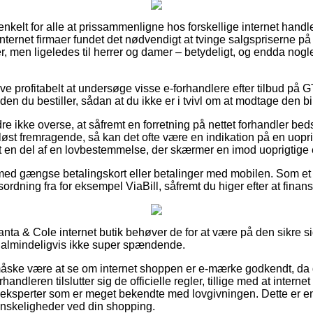
nkelt for alle at prissammenligne hos forskellige internet handle
nternet firmaer fundet det nødvendigt at tvinge salgspriserne på 
orer, men ligeledes til herrer og damer – betydeligt, og endda no
ive profitabelt at undersøge visse e-forhandlere efter tilbud på
en du bestiller, sådan at du ikke er i tvivl om at modtage den bil
e ikke overse, at såfremt en forretning på nettet forhandler bedst
øst fremragende, så kan det ofte være en indikation på en uopri
lt en del af en lovbestemmelse, der skærmer en imod uoprigtige 
 med gængse betalingskort eller betalinger med mobilen. Som et 
sordning fra for eksempel ViaBill, såfremt du higer efter at finan
anta & Cole internet butik behøver de for at være på den sikre 
t almindeligvis ikke super spændende.
ske være at se om internet shoppen er e-mærke godkendt, da 
andleren tilslutter sig de officielle regler, tillige med at interne
 eksperter som er meget bekendte med lovgivningen. Dette er en
anskeligheder ved din shopping.