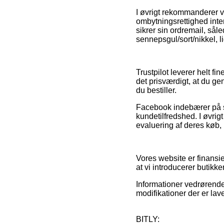
I øvrigt rekommanderer v
ombytningsrettighed inter
sikrer sin ordremail, så
sennepsgul/sort/nikkel, l
Trustpilot leverer helt 
det prisværdigt, at du g
du bestiller.
Facebook indebærer på sa
kundetilfredshed. I øvrig
evaluering af deres køb, h
Vores website er finansie
at vi introducerer butikk
Informationer vedrørende t
modifikationer der er lav
BITLY: