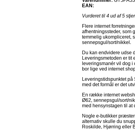
Varenummer:
GT5PA33
EAN:
Vurderet til
4
ud af 5 stje
Flere internet forretning
afhentningssteder, som g
temmelig ukompliceret, s
sennepsgul/sort/nikkel.
Du kan endvidere udse dig
Leveringsmetoden er tit e
leveringsmanér vil dog i 
bor lige ved internet sh
Leveringstidspunktet på S
med det formål er det utv
En række internet websh
Ø62, sennepsgul/sort/nikk
med hensynstagen til at 
Nogle e-butikker præster
alternativ skulle du snu
Roskilde, Hjørring eller B