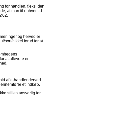
g for handlen, f.eks. den
de, at man til enhver tid
 Ø62,
s meninger og herved er
sort/nikkel forud for at
ksomhedens
or at aflevere en
shed.
hold af e-handler derved
 gennemfører et indkøb.
ke stilles ansvarlig for