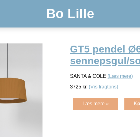
Bo Lille
GT5 pendel Ø6
sennepsgul/sor
SANTA & COLE
(Læs mere)
3725
kr.
(Vis fragtpris)
Læs mere »
Kø