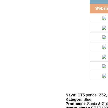
Websh
Navn:
GT5 pendel Ø62, s
Kategori:
Stue
Producent:
Santa & Co