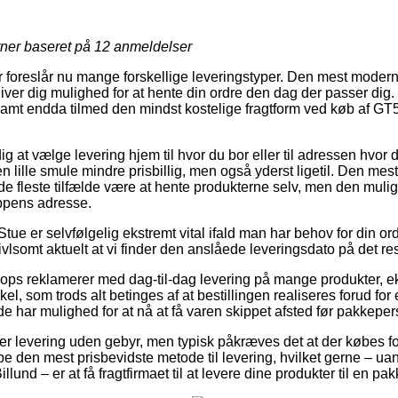
rner baseret på
12
anmeldelser
er foreslår nu mange forskellige leveringstyper. Den mest modern
iver dig mulighed for at hente din ordre den dag der passer dig.
amt endda tilmed den mindst kostelige fragtform ved køb af GT
 at vælge levering hjem til hvor du bor eller til adressen hvor d
n lille smule mindre prisbillig, men også yderst ligetil. Den mest
de fleste tilfælde være at hente produkterne selv, men den mulig
oppens adresse.
tue er selvfølgelig ekstremt vital ifald man har behov for din o
ivlsomt aktuelt at vi finder den anslåede leveringsdato på det re
ops reklamerer med dag-til-dag levering på mange produkter, 
el, som trods alt betinges af at bestillingen realiseres forud for 
de har mulighed for at nå at få varen skippet afsted før pakkepe
er levering uden gebyr, men typisk påkræves det at der købes fo
ppe den mest prisbevidste metode til levering, hvilket gerne – u
illund – er at få fragtfirmaet til at levere dine produkter til en p