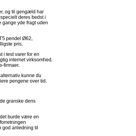
r, og til gengæld har
specielt deres bedst i
gle gange yde fragt uden
 GT5 pendel Ø62,
ligste pris.
 i test varer for en
gtig internet virksomhed.
e-firmaer.
alternativ kunne du
siere pengene over tid.
side granske dens
det burde være en
t forretningen
 god anledning til