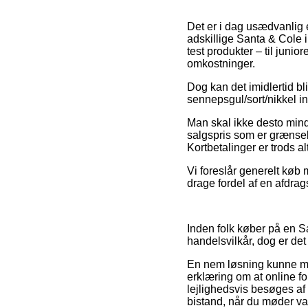
Det er i dag usædvanlig e
adskillige Santa & Cole i
test produkter – til juni
omkostninger.
Dog kan det imidlertid bl
sennepsgul/sort/nikkel ind
Man skal ikke desto mindr
salgspris som er grænsel
Kortbetalinger er trods a
Vi foreslår generelt køb
drage fordel af en afdrag
Inden folk køber på en S
handelsvilkår, dog er de
En nem løsning kunne må
erklæring om at online forh
lejlighedsvis besøges af
bistand, når du møder v