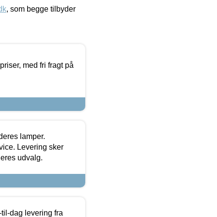
dk
, som begge tilbyder
priser, med fri fragt på
 deres lamper.
ice. Levering sker
deres udvalg.
l-dag levering fra