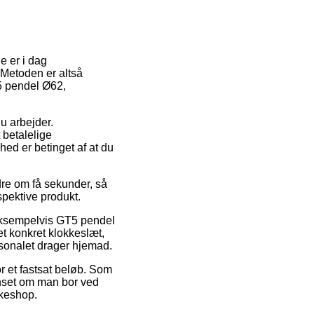
e er i dag
 Metoden er altså
5 pendel Ø62,
u arbejder.
 betalelige
hed er betinget af at du
rdre om få sekunder, så
spektive produkt.
eksempelvis GT5 pendel
et konkret klokkeslæt,
rsonalet drager hjemad.
r et fastsat beløb. Som
anset om man bor ved
akkeshop.