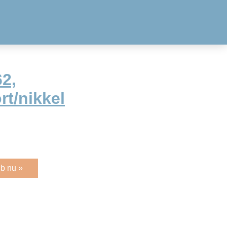
2,
t/nikkel
b nu »