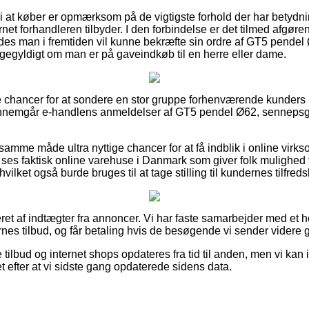
i at køber er opmærksom på de vigtigste forhold der har betydnin
net forhandleren tilbyder. I den forbindelse er det tilmed afgøren
ledes man i fremtiden vil kunne bekræfte sin ordre af GT5 pendel
igegyldigt om man er på gaveindkøb til en herre eller dame.
fine chancer for at sondere en stor gruppe forhenværende kunder
ennemgår e-handlens anmeldelser af GT5 pendel Ø62, sennepsgul/
mme måde ultra nyttige chancer for at få indblik i online vir
t ses faktisk online varehuse i Danmark som giver folk mulighed f
vilket også burde bruges til at tage stilling til kundernes tilfred
ret af indtægter fra annoncer. Vi har faste samarbejder med et 
ernes tilbud, og får betaling hvis de besøgende vi sender videre
ilbud og internet shops opdateres fra tid til anden, men vi kan ik
et efter at vi sidste gang opdaterede sidens data.