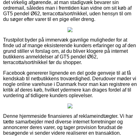
det virkelig afgørende, at man stadigvæk bevarer sin
ordremail, således man i fremtiden kan vidne om sit køb af
GT5 pendel Ø62, terracotta/sort/nikkel, uden hensyn til om
du søger efter varer til en pige eller dreng.
Trustpilot byder på immervæk gavnlige muligheder for at
finde ud af mange eksisterende kunders erfaringer og af den
grund stiller vi forslag om, at du bliver klogere på internet
butikkens anmeldelser af GT5 pendel Ø62,
terracotta/sort/nikkel før du shopper.
Facebook genererer lignende en del gode genveje til at få
kendskab til netbutikkens troværdighed. Derudover møder vi
nogle online varehuse i Danmark hvor man kan registrere en
kritik af deres køb, hvilket ydermere kan drages fordel af til
vurdering af tidligere kunders oplevelser.
Denne hjemmeside finansieres af reklameindtægter. Vi har
tætte samarbejder med diverse internet forretninger og
annoncerer deres varer, og tager provision forudsat de
besøgende vi sender videre realiserer en transaktion.