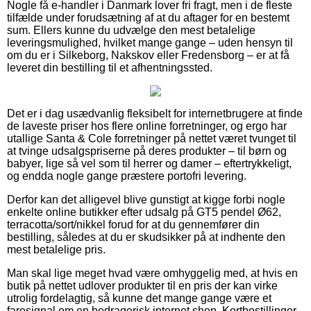
Nogle få e-handler i Danmark lover fri fragt, men i de fleste
tilfælde under forudsætning af at du aftager for en bestemt
sum. Ellers kunne du udvælge den mest betalelige
leveringsmulighed, hvilket mange gange – uden hensyn til
om du er i Silkeborg, Nakskov eller Fredensborg – er at få
leveret din bestilling til et afhentningssted.
Det er i dag usædvanlig fleksibelt for internetbrugere at finde
de laveste priser hos flere online forretninger, og ergo har
utallige Santa & Cole forretninger på nettet været tvunget til
at tvinge udsalgspriserne på deres produkter – til børn og
babyer, lige så vel som til herrer og damer – eftertrykkeligt,
og endda nogle gange præstere portofri levering.
Derfor kan det alligevel blive gunstigt at kigge forbi nogle
enkelte online butikker efter udsalg på GT5 pendel Ø62,
terracotta/sort/nikkel forud for at du gennemfører din
bestilling, således at du er skudsikker på at indhente den
mest betalelige pris.
Man skal lige meget hvad være omhyggelig med, at hvis en
butik på nettet udlover produkter til en pris der kan virke
utrolig fordelagtig, så kunne det mange gange være et
faresignal om en bedragerisk internet shop. Kortbestillinger