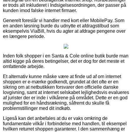
er trods alt inkluderet i Indsigelsesordningen, der passer på
kunden imod falske internet firmaer.
Generelt foreslår vi handler med kort eller MobilePay. Som
en anden løsning burde du udnytte et afdragstilbud som
eksempelvis ViaBill, hvis du agter at afdrage pengene over
en længere periode.
Inden folk shopper i en Santa & Cole online butik burde man
altid kigge på deres betingelser, det er dog for det meste et
omfattende arbejde.
Et alternativ kunne måske være at finde ud af om internet
shoppen er e-mærke godkendt, grundet at det ofte er en
sikring om at netbutikken forsvarer den officielle danske
lovgivning, samt at internet selskabet lejlighedsvis evalueres
af jurister der er inde i vilkårene på området. Dette er en god
mulighed for en håndsrækning, såfremt du skulle få
problemstillinger med dit indkøb.
Ligeså kan det anbefales at du er vaks omkring de
fundamentale vilkår i forbindelse med handlen, til eksempel
hvilken returret shoppen garanterer. I den sammenhæng er