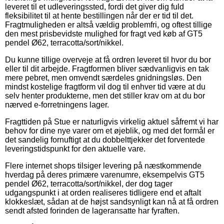
leveret til et udleveringssted, fordi det giver dig fuld
fleksibilitet til at hente bestillingen når der er tid til det.
Fragtmuligheden er altså vældig problemfri, og oftest tillige
den mest prisbevidste mulighed for fragt ved køb af GT5
pendel Ø62, terracotta/sort/nikkel.
Du kunne tillige overveje at få ordren leveret til hvor du bor
eller til dit arbejde. Fragtformen bliver sædvanligvis en tak
mere pebret, men omvendt særdeles gnidningsløs. Den
mindst kostelige fragtform vil dog til enhver tid være at du
selv henter produkterne, men det stiller krav om at du bor
nærved e-forretningens lager.
Fragttiden på Stue er naturligvis virkelig aktuel såfremt vi har
behov for dine nye varer om et øjeblik, og med det formål er
det sandelig fornuftigt at du dobbelttjekker det forventede
leveringstidspunkt for den aktuelle vare.
Flere internet shops tilsiger levering på næstkommende
hverdag på deres primære varenumre, eksempelvis GT5
pendel Ø62, terracotta/sort/nikkel, der dog tager
udgangspunkt i at orden realiseres tidligere end et aftalt
klokkeslæt, sådan at de højst sandsynligt kan nå at få ordren
sendt afsted forinden de lageransatte har fyraften.