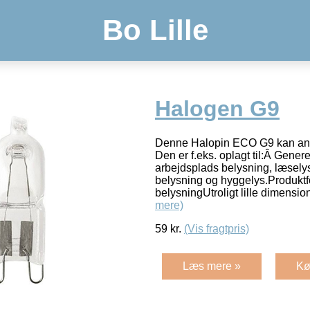
Bo Lille
Halogen G9
Denne Halopin ECO G9 kan anven
Den er f.eks. oplagt til:Â Gener
arbejdsplads belysning, læselys
belysning og hyggelys.Produktf
belysningUtroligt lille dimension
mere)
59
kr.
(Vis fragtpris)
Læs mere »
Kø