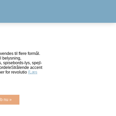
des til flere formål.
el belysning,
, spisebords-lys, spejl-
ordeleStrålende accent
er for revolutio
(Læs
b nu »