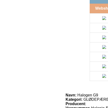
Websh
Navn:
Halogen G9
Kategori:
GLØDEPÆRER
Producent: