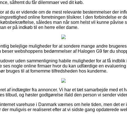
ance, såfremt du får dilemmaer ved dit køb.
 for at du er vidende om de mest relevante bestemmelser der infl
gsrettighed online forretningen tilsikrer. I den forbindelse er det
øbsbekræftelse, således man når som helst vil kunne påvise si
an er på indkøb til en herre eller dame.
gentlig belejlige muligheder for at sondere mange andre brugeres
t du beser webshoppens bedømmelser af Halogen G9 før du shopp
rudover uden sammenligning habile muligheder for at få indblik i
e ses nogle online firmaer hvor du kan udfærdige en evaluerin
bør bruges til at fornemme tilfredsheden hos kunderne.
ret af indtægter fra annoncer. Vi har et tæt samarbejde med et 
nes tilbud, og høster godtgørelse ifald den person vi sender vide
nternet varehuse i Danmark værnes om hele tiden, men det er ik
der muligvis er realiseret efter at vi sidste gang opdaterede we