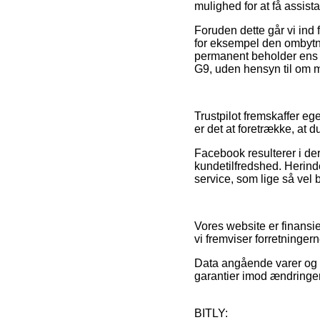
mulighed for at få assist
Foruden dette går vi ind
for eksempel den ombytnin
permanent beholder ens k
G9, uden hensyn til om m
Trustpilot fremskaffer e
er det at foretrække, a
Facebook resulterer i de
kundetilfredshed. Herind
service, som lige så vel 
Vores website er finansie
vi fremviser forretninger
Data angående varer og i
garantier imod ændringer 
BITLY: