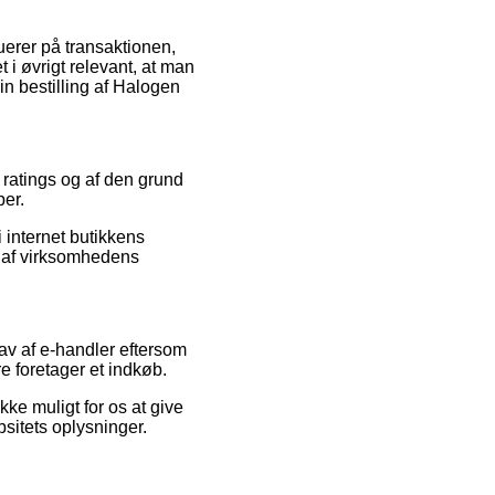
uerer på transaktionen,
 i øvrigt relevant, at man
n bestilling af Halogen
 ratings og af den grund
er.
 internet butikkens
g af virksomhedens
hav af e-handler eftersom
re foretager et indkøb.
ke muligt for os at give
bsitets oplysninger.