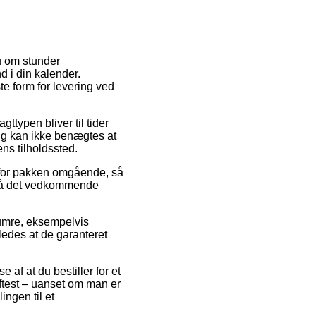
nu om stunder
d i din kalender.
e form for levering ved
gttypen bliver til tider
ing kan ikke benægtes at
ns tilholdssted.
 for pakken omgående, så
d på det vedkommende
numre, eksempelvis
ledes at de garanteret
e af at du bestiller for et
oftest – uanset om man er
ingen til et