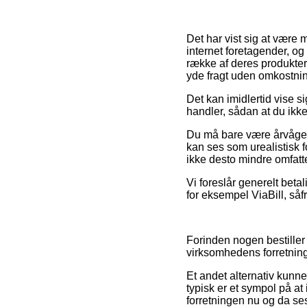
Det har vist sig at være 
internet foretagender, o
række af deres produkter 
yde fragt uden omkostnin
Det kan imidlertid vise s
handler, sådan at du ikke e
Du må bare være årvågen
kan ses som urealistisk f
ikke desto mindre omfatte
Vi foreslår generelt beta
for eksempel ViaBill, så
Forinden nogen bestiller
virksomhedens forretnings
Et andet alternativ kunn
typisk er et sympol på at 
forretningen nu og da se