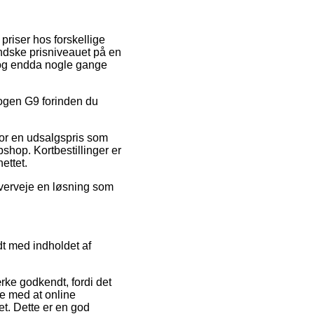
priser hos forskellige
indske prisniveauet på en
, og endda nogle gange
alogen G9 forinden du
or en udsalgspris som
shop. Kortbestillinger er
ettet.
 overveje en løsning som
dt med indholdet af
rke godkendt, fordi det
ige med at online
t. Dette er en god