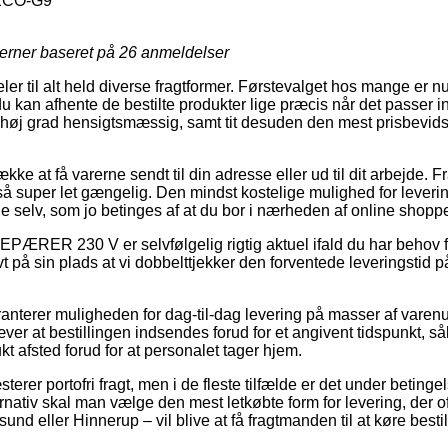
ECO-G9
jerner baseret på
26
anmeldelser
deler til alt held diverse fragtformer. Førstevalget hos mange er 
u kan afhente de bestilte produkter lige præcis når det passer in
i høj grad hensigtsmæssig, samt tit desuden den mest prisbevidst
e at få varerne sendt til din adresse eller ud til dit arbejde. Fra
så super let gængelig. Den mindst kostelige mulighed for lever
e selv, som jo betinges af at du bor i nærheden af online shoppe
PÆRER 230 V er selvfølgelig rigtig aktuel ifald du har behov
ivt på sin plads at vi dobbelttjekker den forventede leveringsti
anterer muligheden for dag-til-dag levering på masser af vare
er at bestillingen indsendes forud for et angivent tidspunkt, så
kt afsted forud for at personalet tager hjem.
erer portofri fragt, men i de fleste tilfælde er det under betingels
rnativ skal man vælge den mest letkøbte form for levering, der 
d eller Hinnerup – vil blive at få fragtmanden til at køre bestill