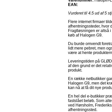
Varenummer:
Halopin-
EAN:
Vurderet til
4.5
ud af 5 st
Flere internet firmaer til
afhentningssteder, hvor d
Fragtløsningen er altså 
køb af Halogen G9.
Du burde omvendt foretrækk
lidt mere pebret, men og
være at hente produktern
Leveringstiden på GLØDE
af den grund er det relat
produkt.
En række netbutikker gar
Halogen G9, men det kræv
kan nå at få dit nye produ
En hel del e-butikker præst
fastslået beløb. Som alte
ved Hørsholm, Frederikssun
afhentningssted.