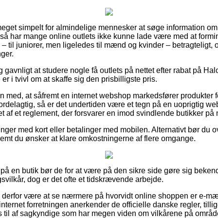
meget simpelt for almindelige mennesker at søge information om 
g så har mange online outlets ikke kunne lade være med at form
– til juniorer, men ligeledes til mænd og kvinder – betragteligt
ger.
ig gavnligt at studere nogle få outlets på nettet efter rabat på H
r i tvivl om at skaffe sig den prisbilligste pris.
 med, at såfremt en internet webshop markedsfører produkter f
ordelagtig, så er det undertiden være et tegn på en uoprigtig web
t af et reglement, der forsvarer en imod svindlende butikker på n
linger med kort eller betalinger med mobilen. Alternativt bør du
fremt du ønsker at klare omkostningerne af flere omgange.
 på en butik bør de for at være på den sikre side gøre sig beken
vilkår, dog er det ofte et tidskrævende arbejde.
e derfor være at se nærmere på hvorvidt online shoppen er e-mæ
internet forretningen anerkender de officielle danske regler, till
s til af sagkyndige som har megen viden om vilkårene på område