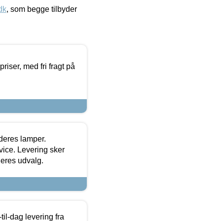
dk
, som begge tilbyder
priser, med fri fragt på
 deres lamper.
ice. Levering sker
deres udvalg.
l-dag levering fra