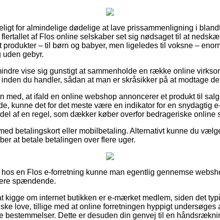
ligt for almindelige dødelige at lave prissammenligning i blandt
r flertallet af Flos online selskaber set sig nødsaget til at nedsk
st produkter – til børn og babyer, men ligeledes til voksne – eno
g uden gebyr.
indre vise sig gunstigt at sammenholde en række online virkso
inden du handler, sådan at man er skråsikker på at modtage den 
med, at ifald en online webshop annoncerer et produkt til salg 
, kunne det for det meste være en indikator for en snydagtig e-
del af en regel, som dækker køber overfor bedrageriske online 
 med betalingskort eller mobilbetaling. Alternativt kunne du vælge 
æber at betale betalingen over flere uger.
r hos en Flos e-forretning kunne man egentlig gennemse websho
idere spændende.
 kigge om internet butikken er e-mærket medlem, siden det typisk
nske love, tillige med at online forretningen hyppigt undersøges a
 bestemmelser. Dette er desuden din genvej til en håndsrækning