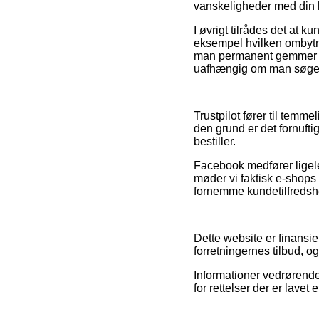
vanskeligheder med din 
I øvrigt tilrådes det at 
eksempel hvilken ombytnin
man permanent gemmer sin
uafhængig om man søger e
Trustpilot fører til temm
den grund er det fornuft
bestiller.
Facebook medfører ligeled
møder vi faktisk e-shops 
fornemme kundetilfreds
Dette website er finansi
forretningernes tilbud, 
Informationer vedrørende v
for rettelser der er lavet 