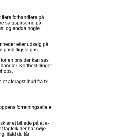
 flere forhandlere på
ære salgspriserne på
rmt, og endda nogle
mheder efter udsalg på
prisbilligste pris.
for en pris der kan ses
handler. Kortbestillinger
shops.
et afdragstilbud fra fx
ppens forretningsaftale,
 er et billede på at e-
f fagfolk der har nøje
, ifald du får