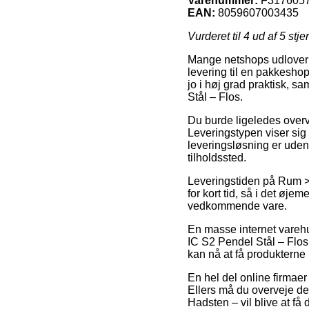
Varenummer:
F317605
EAN:
8059607003435
Vurderet til
4
ud af 5 stje
Mange netshops udlover i 
levering til en pakkesho
jo i høj grad praktisk,
Stål – Flos.
Du burde ligeledes overvej
Leveringstypen viser sig
leveringsløsning er uden
tilholdssted.
Leveringstiden på Rum >
for kort tid, så i det øj
vedkommende vare.
En masse internet varehu
IC S2 Pendel Stål – Flos,
kan nå at få produkterne 
En hel del online firmaer 
Ellers må du overveje den
Hadsten – vil blive at få 