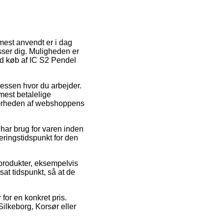
mest anvendt er i dag
sser dig. Muligheden er
ed køb af IC S2 Pendel
dressen hvor du arbejder.
mest betalelige
i nærheden af webshoppens
ar brug for varen inden
veringstidspunkt for den
produkter, eksempelvis
sat tidspunkt, så at de
 for en konkret pris.
Silkeborg, Korsør eller