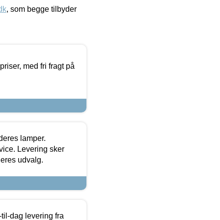
dk
, som begge tilbyder
priser, med fri fragt på
 deres lamper.
ice. Levering sker
deres udvalg.
l-dag levering fra