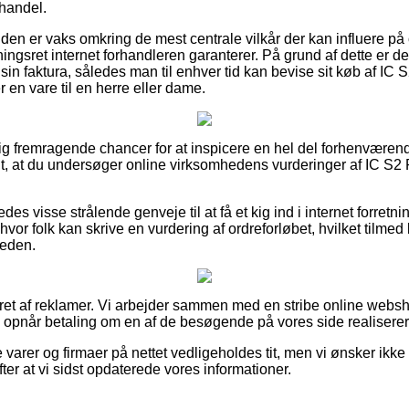
handel.
kunden er vaks omkring de mest centrale vilkår der kan influere på
gsret internet forhandleren garanterer. På grund af dette er de
 faktura, således man til enhver tid kan bevise sit køb af IC S
n vare til en herre eller dame.
elig fremragende chancer for at inspicere en hel del forhenværend
igt, at du undersøger online virksomhedens vurderinger af IC S2 
es visse strålende genveje til at få et kig ind i internet forretn
hvor folk kan skrive en vurdering af ordreforløbet, hvilket tilmed
heden.
eret af reklamer. Vi arbejder sammen med en stribe online websh
og opnår betaling om en af de besøgende på vores side realisere
arer og firmaer på nettet vedligeholdes tit, men vi ønsker ikke at
efter at vi sidst opdaterede vores informationer.