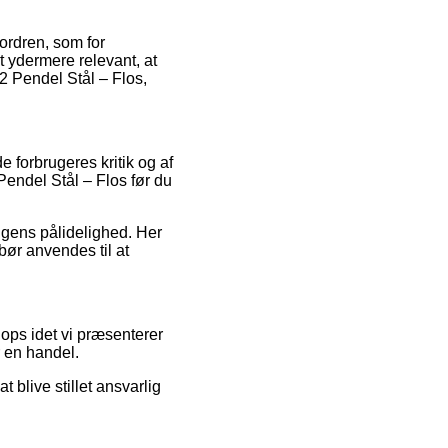
 ordren, som for
t ydermere relevant, at
2 Pendel Stål – Flos,
e forbrugeres kritik og af
Pendel Stål – Flos før du
ingens pålidelighed. Her
 bør anvendes til at
ops idet vi præsenterer
r en handel.
 blive stillet ansvarlig