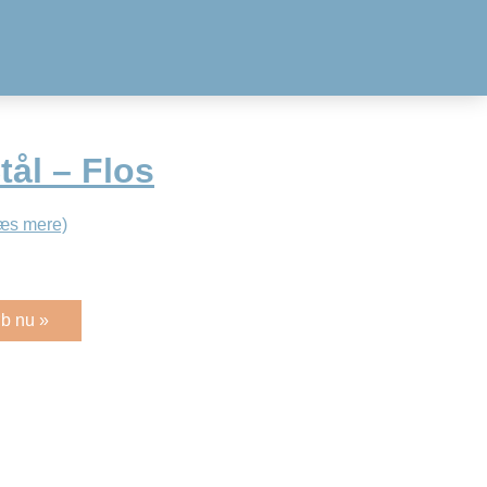
tål – Flos
æs mere)
b nu »