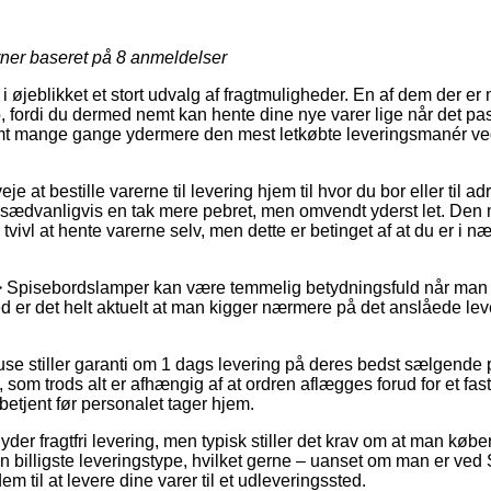
7
rner baseret på
8
anmeldelser
øjeblikket et stort udvalg af fragtmuligheder. En af dem der er 
p, fordi du dermed nemt kan hente dine nye varer lige når det pa
 samt mange gange ydermere den mest letkøbte leveringsmanér v
e at bestille varerne til levering hjem til hvor du bor eller til a
 sædvanligvis en tak mere pebret, men omvendt yderst let. Den 
 tvivl at hente varerne selv, men dette er betinget af at du er 
 Spisebordslamper kan være temmelig betydningsfuld når man h
emed er det helt aktuelt at man kigger nærmere på det anslåede le
se stiller garanti om 1 dags levering på deres bedst sælgende 
 som trods alt er afhængig af at ordren aflægges forud for et fast
betjent før personalet tager hjem.
yder fragtfri levering, men typisk stiller det krav om at man køber
 billigste leveringstype, hvilket gerne – uanset om man er ved 
dem til at levere dine varer til et udleveringssted.