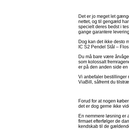
Det er jo meget let gænge
nettet, og til gengæld ha
specielt deres bedst i te
gange garantere leverin
Dog kan det ikke desto m
IC S2 Pendel Stål – Flos 
Du må bare være årvågen 
som kolossalt fremragende
er på den anden side en 
Vi anbefaler bestillinger
ViaBill, såfremt du tilstr
Forud for at nogen købe
det er dog gerne ikke v
En nemmere løsning er at
firmaet efterfølger de da
kendskab til de gældende