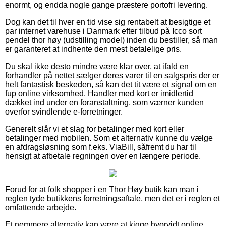
enormt, og endda nogle gange præstere portofri levering.
Dog kan det til hver en tid vise sig rentabelt at besigtige et
par internet varehuse i Danmark efter tilbud på Icco sort
pendel thor høy (udstilling model) inden du bestiller, så man
er garanteret at indhente den mest betalelige pris.
Du skal ikke desto mindre være klar over, at ifald en
forhandler på nettet sælger deres varer til en salgspris der er
helt fantastisk beskeden, så kan det tit være et signal om en
fup online virksomhed. Handler med kort er imidlertid
dækket ind under en foranstaltning, som værner kunden
overfor svindlende e-forretninger.
Generelt slår vi et slag for betalinger med kort eller
betalinger med mobilen. Som et alternativ kunne du vælge
en afdragsløsning som f.eks. ViaBill, såfremt du har til
hensigt at afbetale regningen over en længere periode.
Forud for at folk shopper i en Thor Høy butik kan man i
reglen tyde butikkens forretningsaftale, men det er i reglen et
omfattende arbejde.
Et nemmere alternativ kan være at kigge hvorvidt online