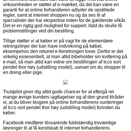
virksomheden er støttet af e-mærket, da det kan være en
garanti for at online forhandleren adlyder de opstillede
regler, samt at internet shoppen nu og da ses til af
specialister der har ekspertise inden for de gældende vilkår.
Det er en rigtig god mulighed for support, ifald du skulle få
problemstillinger ved din bestilling.
Tillige støtter vi at køber er på vagt for de elementære
retningslinjer der kan have indvirkning på købet,
eksempelvis den returret e-forretningen lover. Derfor er det
virkelig essesentielt, at man altid bibeholder sin kvittering på
e-mail, så man altid kan vidne om bestillingen af Icco sort
pendel thor høy (udstilling model), uanset om du shopper til
en dreng eller pige.
Trustpilot giver dig altid gode chancer for at eftergå ret
mange øvrige kunders iagttagelser og af den grund tilråder
vi, at du bliver klogere på online forhandlerens vurderinger
af Icco sort pendel thor høy (udstilling model) forinden du
køber.
Facebook medfører tilsvarende fuldstændig troværdige
løsninger til at få kendskab til internet forhandlerens