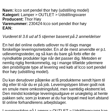
Navn:
Icco sort pendel thor høy (udstilling model)
Kategori:
Lamper > OUTLET > Udstillingsvarer
Producent:
Thor Høy
Varenummer:
230424-Icco sort pendel thor høy
EAN:
Vurderet til
3.6
ud af 5 stjerner baseret på
2
anmeldelser
En hel del online outlets udlover nu til dags mange
forskellige leveringsmetoder. En af de mest anvendte er p.t.
udleveringssteder, og så kan du bare gå forbi efter de
nyindkøbte produkter lige når det passer dig. Metoden er
nemlig rigtig fremkommelig, og i mange tilfælde ydermere
den prisbilligste type af levering ved køb af Icco sort pendel
thor høy (udstilling model).
Du kan derudover påtænke at få produkterne sendt hjem til
dig eller til når du er på job. Leveringstypen bliver godt nok
en smule mere omkostningsfuld, men samtidig ekstremt let.
Den mindst kostelige leveringsudgave er unægtelig at hente
pakken selv, som jo kræver at du har bopæl med kort afstand
til online forhandlerens arbejdslager.
Leveringstiden på Lamper > OUTLET > Udstillingsvarer kan