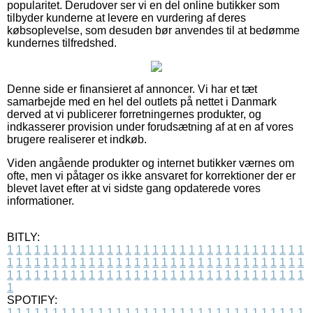
popularitet. Derudover ser vi en del online butikker som
tilbyder kunderne at levere en vurdering af deres
købsoplevelse, som desuden bør anvendes til at bedømme
kundernes tilfredshed.
Denne side er finansieret af annoncer. Vi har et tæt
samarbejde med en hel del outlets på nettet i Danmark
derved at vi publicerer forretningernes produkter, og
indkasserer provision under forudsætning af at en af vores
brugere realiserer et indkøb.
Viden angående produkter og internet butikker værnes om
ofte, men vi påtager os ikke ansvaret for korrektioner der er
blevet lavet efter at vi sidste gang opdaterede vores
informationer.
BITLY:
1
1
1
1
1
1
1
1
1
1
1
1
1
1
1
1
1
1
1
1
1
1
1
1
1
1
1
1
1
1
1
1
1
1
1
1
1
1
1
1
1
1
1
1
1
1
1
1
1
1
1
1
1
1
1
1
1
1
1
1
1
1
1
1
1
1
1
1
1
1
1
1
1
1
1
1
1
1
1
1
1
1
1
1
1
1
1
1
1
1
1
1
1
1
1
1
1
1
1
1
SPOTIFY:
1
1
1
1
1
1
1
1
1
1
1
1
1
1
1
1
1
1
1
1
1
1
1
1
1
1
1
1
1
1
1
1
1