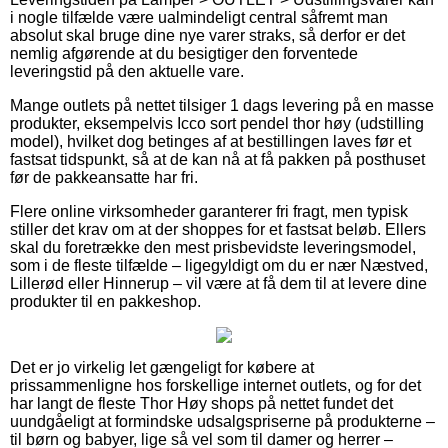
i nogle tilfælde være ualmindeligt central såfremt man
absolut skal bruge dine nye varer straks, så derfor er det
nemlig afgørende at du besigtiger den forventede
leveringstid på den aktuelle vare.
Mange outlets på nettet tilsiger 1 dags levering på en masse
produkter, eksempelvis Icco sort pendel thor høy (udstilling
model), hvilket dog betinges af at bestillingen laves før et
fastsat tidspunkt, så at de kan nå at få pakken på posthuset
før de pakkeansatte har fri.
Flere online virksomheder garanterer fri fragt, men typisk
stiller det krav om at der shoppes for et fastsat beløb. Ellers
skal du foretrække den mest prisbevidste leveringsmodel,
som i de fleste tilfælde – ligegyldigt om du er nær Næstved,
Lillerød eller Hinnerup – vil være at få dem til at levere dine
produkter til en pakkeshop.
Det er jo virkelig let gængeligt for købere at
prissammenligne hos forskellige internet outlets, og for det
har langt de fleste Thor Høy shops på nettet fundet det
uundgåeligt at formindske udsalgspriserne på produkterne –
til børn og babyer, lige så vel som til damer og herrer –