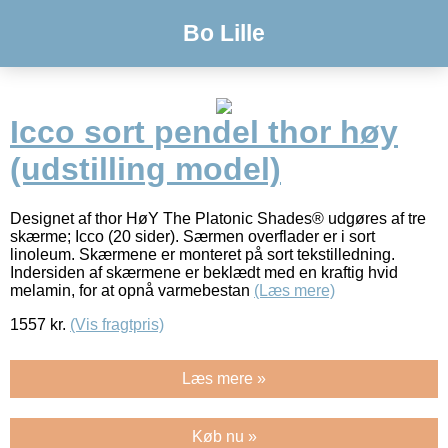
Bo Lille
Icco sort pendel thor høy
(udstilling model)
Designet af thor HøY The Platonic Shades® udgøres af tre
skærme; Icco (20 sider). Særmen overflader er i sort
linoleum. Skærmene er monteret på sort tekstilledning.
Indersiden af skærmene er beklædt med en kraftig hvid
melamin, for at opnå varmebestan
(Læs mere)
1557
kr.
(Vis fragtpris)
Læs mere »
Køb nu »