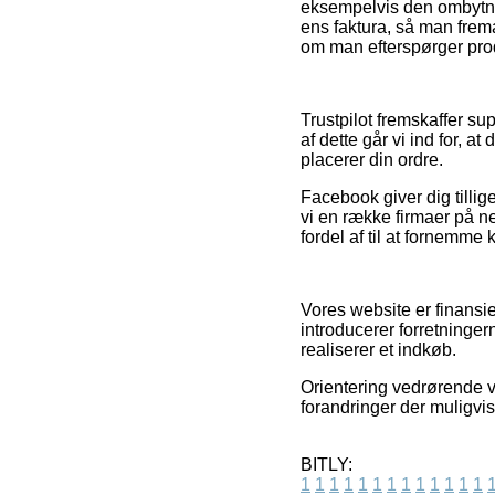
eksempelvis den ombytnin
ens faktura, så man frem
om man efterspørger produ
Trustpilot fremskaffer 
af dette går vi ind for, 
placerer din ordre.
Facebook giver dig tillig
vi en række firmaer på n
fordel af til at fornemme
Vores website er finansi
introducerer forretninger
realiserer et indkøb.
Orientering vedrørende v
forandringer der muligvis
BITLY:
1
1
1
1
1
1
1
1
1
1
1
1
1