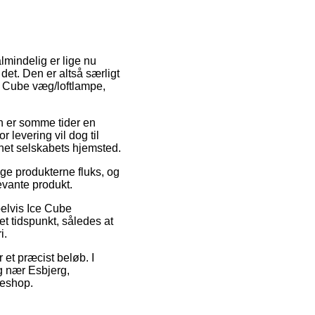
lmindelig er lige nu
det. Den er altså særligt
e Cube væg/loftlampe,
gen er somme tider en
 levering vil dog til
rnet selskabets hjemsted.
ge produkterne fluks, og
evante produkt.
pelvis Ice Cube
et tidspunkt, således at
i.
r et præcist beløb. I
ig nær Esbjerg,
keshop.