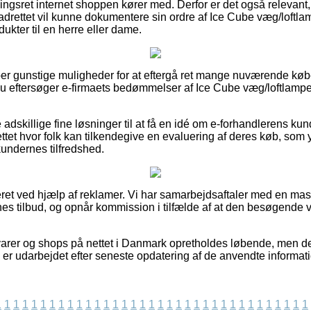
gsret internet shoppen kører med. Derfor er det også relevant
adrettet vil kunne dokumentere sin ordre af Ice Cube væg/loftla
kter til en herre eller dame.
super gunstige muligheder for at eftergå ret mange nuværende k
at du eftersøger e-firmaets bedømmelser af Ice Cube væg/loftlampe
e adskillige fine løsninger til at få en idé om e-forhandlerens ku
ettet hvor folk kan tilkendegive en evaluering af deres køb, so
 kundernes tilfredshed.
eret ved hjælp af reklamer. Vi har samarbejdsaftaler med en mas
nes tilbud, og opnår kommission i tilfælde af at den besøgende 
arer og shops på nettet i Danmark opretholdes løbende, men der
 er udarbejdet efter seneste opdatering af de anvendte informati
1
1
1
1
1
1
1
1
1
1
1
1
1
1
1
1
1
1
1
1
1
1
1
1
1
1
1
1
1
1
1
1
1
1
1