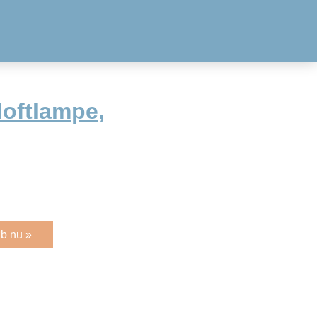
loftlampe,
b nu »