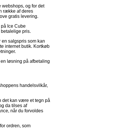
ne webshops, og for det
en række af deres
ve gratis levering.
d på Ice Cube
betalelige pris.
or en salgspris som kan
e internet butik. Kortkøb
etninger.
 en løsning på afbetaling
shoppens handelsvilkår,
n det kan være et tegn på
g da tilses af
ance, når du forvoldes
for ordren, som