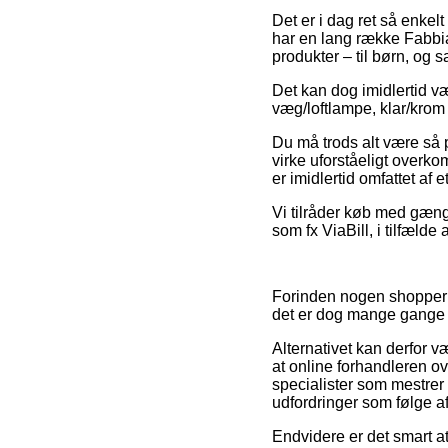
Det er i dag ret så enkel
har en lang række Fabbia
produkter – til børn, og 
Det kan dog imidlertid v
væg/loftlampe, klar/krom 
Du må trods alt være så p
virke uforståeligt overko
er imidlertid omfattet af 
Vi tilråder køb med gæng
som fx ViaBill, i tilfælde
Forinden nogen shopper 
det er dog mange gange
Alternativet kan derfor v
at online forhandleren ov
specialister som mestrer
udfordringer som følge af 
Endvidere er det smart 