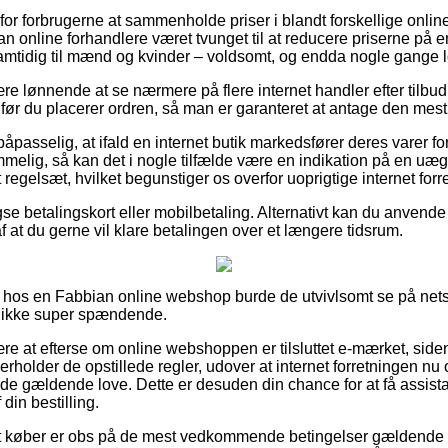
t for forbrugerne at sammenholde priser i blandt forskellige onli
n online forhandlere været tvunget til at reducere priserne på 
samtidig til mænd og kvinder – voldsomt, og endda nogle gange lo
ære lønnende at se nærmere på flere internet handler efter tilbu
før du placerer ordren, så man er garanteret at antage den mest 
åpasselig, at ifald en internet butik markedsfører deres varer f
mmelig, så kan det i nogle tilfælde være en indikation på en uægt
et regelsæt, hvilket begunstiger os overfor uoprigtige internet forr
se betalingskort eller mobilbetaling. Alternativt kan du anvende
 af at du gerne vil klare betalingen over et længere tidsrum.
hos en Fabbian online webshop burde de utvivlsomt se på net
 ikke super spændende.
ære at efterse om online webshoppen er tilsluttet e-mærket, side
erholder de opstillede regler, udover at internet forretningen nu o
 de gældende love. Dette er desuden din chance for at få assist
din bestilling.
at køber er obs på de mest vedkommende betingelser gældende 