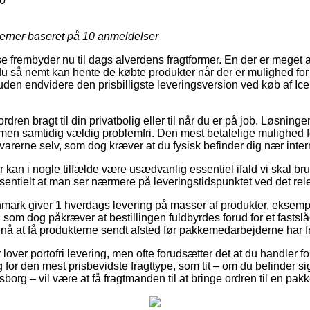
0
jerner baseret på
10
anmeldelser
e frembyder nu til dags alverdens fragtformer. En der er meget a
du så nemt kan hente de købte produkter når der er mulighed for 
en endvidere den prisbilligste leveringsversion ved køb af Ic
rdren bragt til din privatbolig eller til når du er på job. Løsnin
en samtidig vældig problemfri. Den mest betalelige mulighed for
 varerne selv, som dog kræver at du fysisk befinder dig nær inte
kan i nogle tilfælde være usædvanlig essentiel ifald vi skal bru
ssentielt at man ser nærmere på leveringstidspunktet ved det rel
nmark giver 1 hverdags levering på masser af produkter, eksem
 som dog påkræver at bestillingen fuldbyrdes forud for et fastslå
e nå at få produkterne sendt afsted før pakkemedarbejderne har fr
er lover portofri levering, men ofte forudsætter det at du handler fo
ig for den mest prisbevidste fragttype, som tit – om du befinder s
org – vil være at få fragtmanden til at bringe ordren til en pak