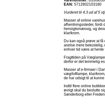
Varenummer:
D28G030
EAN:
5712802103180
Vurderet til
4.3
ud af 5 st
Masser af online varehus
afhentningssteder, fordi 
hensigtsmæssig, og desud
klar/krom.
Du kan også prøve at få o
anelse mere bekostelig, m
enhver tid være at hente
Fragttiden på Væglamper 
derfor er det temmelig e
Masser af e-firmaer i Da
væg/loftlampe, klar/krom,
de har udsigt til at kunn
Indtil flere online butikk
øvrigt skal du beslutte s
Sønderborg eller Fredensb