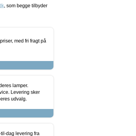
dk
, som begge tilbyder
priser, med fri fragt på
 deres lamper.
ice. Levering sker
deres udvalg.
l-dag levering fra