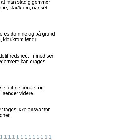
, at man stadig gemmer
mpe, klar/krom, uanset
øberes domme og på grund
, klar/krom før du
ndetilfredshed. Tilmed ser
m ydermere kan drages
se online firmaer og
vi sender videre
 tages ikke ansvar for
oner.
1
1
1
1
1
1
1
1
1
1
1
1
1