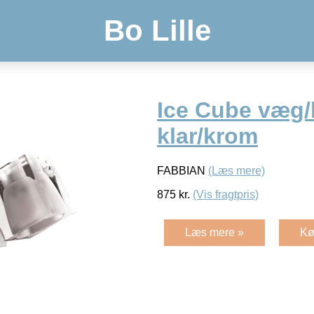
Bo Lille
Ice Cube væg/
klar/krom
FABBIAN
(Læs mere)
875
kr.
(Vis fragtpris)
Læs mere »
Kø